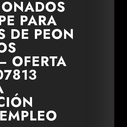
CIONADOS
PE PARA
S DE PEON
OS
– OFERTA
07813
A
CIÓN
 EMPLEO