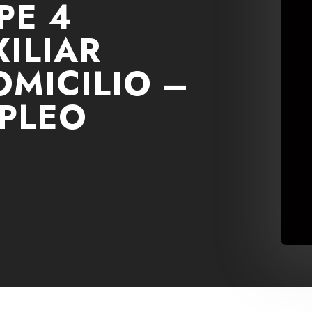
PE 4
ILIAR
OMICILIO –
MPLEO