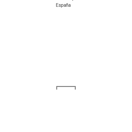
España
Correo Electronico
ayuntamiento@esparragalejo.es