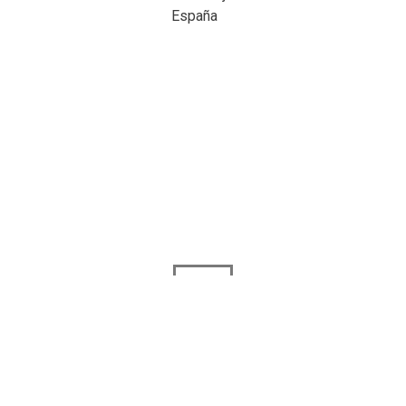
España
Correo Electronico
ayuntamiento@esparragalejo.es