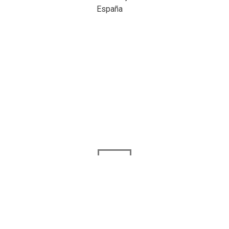
España
Correo Electronico
ayuntamiento@esparragalejo.es