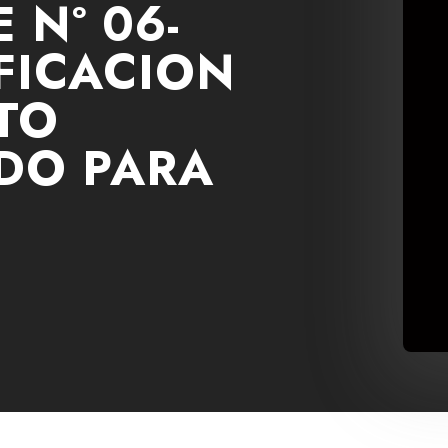
 Nº 06-
FICACION
TO
DO PARA