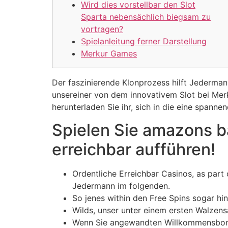
Wird dies vorstellbar den Slot
Sparta nebensächlich biegsam zu
vortragen?
Spielanleitung ferner Darstellung
Merkur Games
Der faszinierende Klonprozess hilft Jederman
unsereiner von dem innovativem Slot bei Merk
herunterladen Sie ihr, sich in die eine spann
Spielen Sie amazons ba
erreichbar aufführen!
Ordentliche Erreichbar Casinos, as part 
Jedermann im folgenden.
So jenes within den Free Spins sogar hi
Wilds, unser unter einem ersten Walzens
Wenn Sie angewandten Willkommensbonus