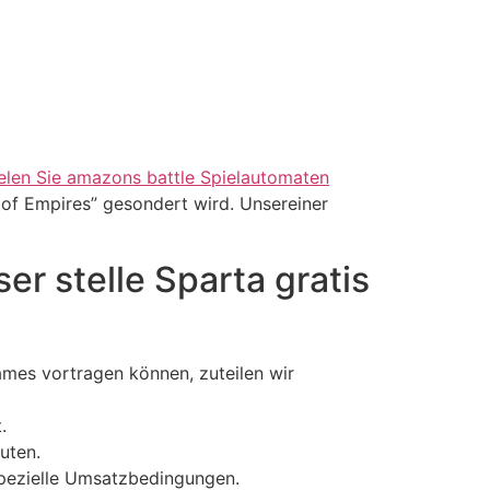
elen Sie amazons battle Spielautomaten
t of Empires” gesondert wird.
Unsereiner
er stelle Sparta gratis
Games vortragen können, zuteilen wir
.
uten.
pezielle Umsatzbedingungen.