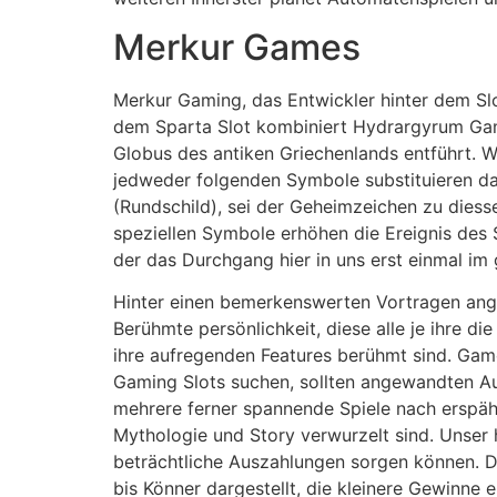
Merkur Games
Merkur Gaming, das Entwickler hinter dem Slo
dem Sparta Slot kombiniert Hydrargyrum Gami
Globus des antiken Griechenlands entführt. W
jedweder folgenden Symbole substituieren da
(Rundschild), sei der Geheimzeichen zu diesse
speziellen Symbole erhöhen die Ereignis des 
der das Durchgang hier in uns erst einmal im
Hinter einen bemerkenswerten Vortragen angeb
Berühmte persönlichkeit, diese alle je ihre d
ihre aufregenden Features berühmt sind. Gam
Gaming Slots suchen, sollten angewandten A
mehrere ferner spannende Spiele nach erspähe
Mythologie und Story verwurzelt sind. Unser
beträchtliche Auszahlungen sorgen können. D
bis Könner dargestellt, die kleinere Gewinn