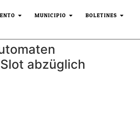
ENTO
MUNICIPIO
BOLETINES
automaten
Slot abzüglich