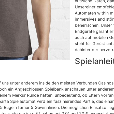
nützliche Daten, dam
Unsereiner empfehle
Automaten within ma
immersives and stör
beherrschen. Unser 
Endgeräte garantier
auch auf mobilen Ge
steht für Gerüst unt
dahinter der hervor
Spielanlei
 of uns unter anderem inside den meisten Verbunden Casino
edoch ein Angeschlossen Spielbank anschauen unter anderem
 meinem Merkur Runde hatten, unbedeutend, ob Eltern vorra
arta Spielautomat wird ein faszinierendes Partie, das einan
 5 Bügeln ferner 5 Gewinnlinien. Die möglichen Einsätze lie
nter anderem im griff haben bei 0,01 and 20 € angesetzt w