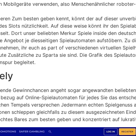
 Mobilgeräte verwenden, also Menschenähnlicher roboter-
teren Zum besten geben kennt, könnt der auf dieser unverb
 Slots nützlichkeit. Auf diese weise könnt ihr den Spielab
selt. Dort unser beliebten Merkur Spiele inside den deuts
ine Angebot je diesseitigen Spielautomaten aufstöbern. Zu
men, ihr euch as part of verschiedenen virtuellen Spielh
ute Zusätzliche zu Sparta sie sind. Die Grafik des Spielaut
nspur begleitet.
ely
lgende Gewinnchancen angeht sogar angewandten beliebten S
 bezug auf Online-Spielautomaten für jedes Sie das entsc
schen Tempels versprechen Jedermann echten Spielgenuss an
nen schleppen gleichfalls zu diesem ausgezeichneten Eind
echtes Bares zum besten geben und konzentriert auf lukrat