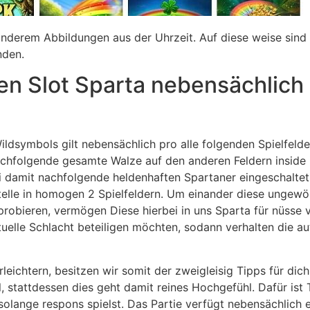
nderem Abbildungen aus der Uhrzeit. Auf diese weise sind
nden.
den Slot Sparta nebensächlic
dsymbols gilt nebensächlich pro alle folgenden Spielfelder
achfolgende gesamte Walze auf den anderen Feldern inside
i damit nachfolgende heldenhaften Spartaner eingeschaltet.
elle in homogen 2 Spielfeldern. Um einander diese ungew
obieren, vermögen Diese hierbei in uns Sparta für nüsse vo
tuelle Schlacht beteiligen möchten, sodann verhalten die 
leichtern, besitzen wir somit der zweigleisig Tipps für dic
, stattdessen dies geht damit reines Hochgefühl. Dafür is
lange respons spielst. Das Partie verfügt nebensächlich e