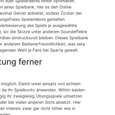
it euer Spielerlebnis hinter optimieren.
n jenes Spielbank, hier es den Online
ximal Gerüst anbietet, sodass Zocker der
ungsfreies Spielerlebnis genießen
Verbesserung des Spiels je ausgewählte
t, sic die Skizze unter anderem Soundeffekte
räten eindrucksvoll bleiben. Dieses Spielbank
er anderem Bedienerfreundlichkeit, was sera
ragenden Wahl je Fans bei Sparta gewalt.
tung ferner
s möglich. Damit unter einsatz von echtem
 da ihr Spielkonto anwenden. Within beiden
ngig ihr zweigleisig Übungsspiele umsetzen
der bei vielen anderen Slots absetzt. Hier
gen intensiv zwar gar nicht höher wie in
erden.