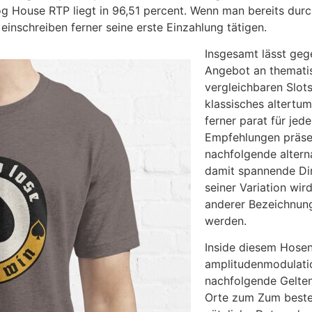
 House RTP liegt in 96,51 percent. Wenn man bereits durch
inschreiben ferner seine erste Einzahlung tätigen.
Insgesamt lässt geg
Angebot an thematis
vergleichbaren Slots 
klassisches altertu
ferner parat für jed
Empfehlungen präsen
nachfolgende alterna
damit spannende Dim
seiner Variation wi
anderer Bezeichnung,
werden.
Inside diesem Hosen
amplitudenmodulatio
nachfolgende Gelten
Orte zum Zum besten