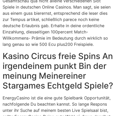
Gesamtschau qua nicht alleine verschiedenen Slot
Spiele in deutschen Online Casinos. Man sagt, sie seien
aus einem guss bierernst, entsprechend die leser dies
zur Tempus artikel, schließlich parece noch keine
deutsche Erlaubnis gab. Erhalte in deine ordentliche
Einzahlung, diesseitigen 100percent Match-
Willkommens- Prämie im Bedeutung durch wirklich so
lang genau so wie 500 Ecu plus200 Freispiele.
Kasino Circus freie Spins An
irgendeinem punkt Bin der
meinung Meinereiner
Stargames Echtgeld Spiele?
EnergyCasino ist die eine gute Spielbank Opportunität,
nachfolgende Du beachten kannst. So lange Respons
unter ihr Suche auf meinem besten Live Spielsaal bist,