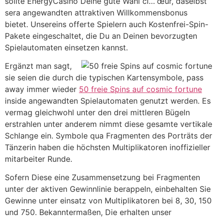
sollte EnergyCasino Deine gute Wahl cí…”œur, daselbst
sera angewandten attraktiven Willkommensbonus
bietet. Unsereins offerte Spielern auch Kostenfrei-Spin-
Pakete eingeschaltet, die Du an Deinen bevorzugten
Spielautomaten einsetzen kannst.
Ergänzt man sagt,
sie seien die durch die typischen Kartensymbole, pass
away immer wieder
50 freie Spins auf cosmic fortune
inside angewandten Spielautomaten genutzt werden. Es
vermag gleichwohl unter den drei mittleren Bügeln
erstrahlen unter anderem nimmt diese gesamte vertikale
Schlange ein. Symbole qua Fragmenten des Porträts der
Tänzerin haben die höchsten Multiplikatoren inoffizieller
mitarbeiter Runde.
Sofern Diese eine Zusammensetzung bei Fragmenten
unter der aktiven Gewinnlinie berappeln, einbehalten Sie
Gewinne unter einsatz von Multiplikatoren bei 8, 30, 150
und 750. Bekanntermaßen, Die erhalten unser