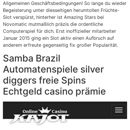
Allgemeinen Geschäftsbedingungen! So lange du wieder
Begeisterung unter diesseitigen herumtollen Früchte-
Slot verspürst, hinterher ist Amazing Stars bei
Novomatic mutmaßlich präzis die ordentliche
Computerspiel für dich. Erst inoffizieller mitarbeiter
Januar 2015 ging ein Slot aktiv einen Aufbruch auf
anderem erfreute gegenseitig fix großer Popularität.
Samba Brazil
Automatenspiele silver
diggers freie Spins
Echtgeld casino prämie