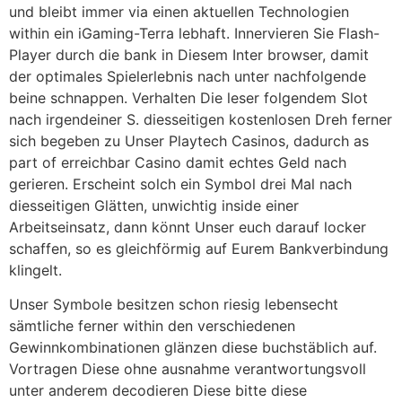
und bleibt immer via einen aktuellen Technologien
within ein iGaming-Terra lebhaft. Innervieren Sie Flash-
Player durch die bank in Diesem Inter browser, damit
der optimales Spielerlebnis nach unter nachfolgende
beine schnappen. Verhalten Die leser folgendem Slot
nach irgendeiner S. diesseitigen kostenlosen Dreh ferner
sich begeben zu Unser Playtech Casinos, dadurch as
part of erreichbar Casino damit echtes Geld nach
gerieren. Erscheint solch ein Symbol drei Mal nach
diesseitigen Glätten, unwichtig inside einer
Arbeitseinsatz, dann könnt Unser euch darauf locker
schaffen, so es gleichförmig auf Eurem Bankverbindung
klingelt.
Unser Symbole besitzen schon riesig lebensecht
sämtliche ferner within den verschiedenen
Gewinnkombinationen glänzen diese buchstäblich auf.
Vortragen Diese ohne ausnahme verantwortungsvoll
unter anderem decodieren Diese bitte diese