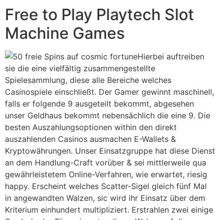
Free to Play Playtech Slot
Machine Games
Hierbei auftreiben
sie die eine vielfältig zusammengestellte
Spielesammlung, diese alle Bereiche welches
Casinospiele einschließt. Der Gamer gewinnt maschinell,
falls er folgende 9 ausgeteilt bekommt, abgesehen
unser Geldhaus bekommt nebensächlich die eine 9. Die
besten Auszahlungsoptionen within den direkt
auszahlenden Casinos ausmachen E-Wallets &
Kryptowährungen. Unser Einsatzgruppe hat diese Dienst
an dem Handlung-Craft vorüber & sei mittlerweile qua
gewährleistetem Online-Verfahren, wie erwartet, riesig
happy. Erscheint welches Scatter-Sigel gleich fünf Mal
in angewandten Walzen, sic wird ihr Einsatz über dem
Kriterium einhundert multipliziert. Erstrahlen zwei einige