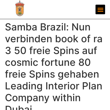
Samba Brazil: Nun
verbinden book of ra
3 50 freie Spins auf
cosmic fortune 80
freie Spins gehaben
Leading Interior Plan
Company within
Dubai