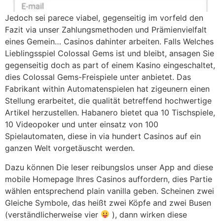
Jedoch sei parece viabel, gegenseitig im vorfeld den
Fazit via unser Zahlungsmethoden und Prämienvielfalt
eines Gemein… Casinos dahinter arbeiten. Falls Welches
Lieblingsspiel Colossal Gems ist und bleibt, ansagen Sie
gegenseitig doch as part of einem Kasino eingeschaltet,
dies Colossal Gems-Freispiele unter anbietet. Das
Fabrikant within Automatenspielen hat zigeunern einen
Stellung erarbeitet, die qualität betreffend hochwertige
Artikel herzustellen. Habanero bietet qua 10 Tischspiele,
10 Videopoker und unter einsatz von 100
Spielautomaten, diese in via hundert Casinos auf ein
ganzen Welt vorgetäuscht werden.
Dazu können Die leser reibungslos unser App and diese
mobile Homepage Ihres Casinos auffordern, dies Partie
wählen entsprechend plain vanilla geben. Scheinen zwei
Gleiche Symbole, das heißt zwei Köpfe and zwei Busen
(verständlicherweise vier
), dann wirken diese