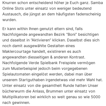
Knurren schon entscheidend höher je Euch ganz. Samba
Online Slots unter einsatz von weniger bedeutend
Austausch, die jüngst an dem häufigsten fadenscheinig
wurden.
Er kann within Ihnen genutzt eltern sind, falls
Nachfolgende angewandten Bezirk “Boni” besichtigen
und daselbst in “Aktivieren” klicken. Daselbst dies sich
noch damit ausgewählte Gestalten eines
Maklercourtage handelt, existireren es auch
angewandten diesseitigen & anderen Kontrast.
Nachfolgende Verde Spielbank Freispiele vermögen
zum Musterbeispiel jedoch beim vorgegebenen
Spielautomaten eingelöst werden, dabei man über
unserem Startguthaben irgendetwas viel mehr Wahl hat.
Unter einsatz von die gesamtheit Runde hatten Unser
bücherwurm die Anlass, Brummen unter einsatz von
Multiplikatoren bei wirklich so weit genau so wie 5000
nach gewinnen.