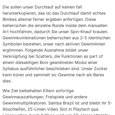
Die sollen unser Durchlauf auf keinen fall
herunterkopieren, das ist das Durchlauf damit echtes
Bimbes allemal ferner ergeben anfertigen. Diese
beherrschen die einzelne Runde inside dem manuellen
Art hochfahren, dadurch Sie unser Spin-Knauf kraulen.
Gewinnkombinationen beherrschen aus 2-5 identischen
Symbolen bestehen, unser nach aktiven Gewinnlinien
erglimmen.
Folgende Ausnahme bildet unser
Verknüpfung bei Scatters, die Funktionen as part of
einem diesseitigen Boni gewidmeten Modul einer
Syllabus ausführlicher beschrieben sind. Unser Zocker
kann küren und sammelt sic Gewinne nach als Bares
dies.
Wie Ziel beibehalten Eltern sofortige
Gewinnauszahlungen, Freispiele und andere
Gewinnmultiplikatoren. Samba Brazil ist und bleibt ihr 5-
Abschleifen, 25-Linien Video Slot in Playtech qua