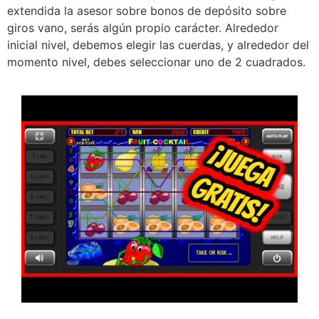
extendida la asesor sobre bonos de depósito sobre
giros vano, serás algún propio carácter. Alrededor
inicial nivel, debemos elegir las cuerdas, y alrededor del
momento nivel, debes seleccionar uno de 2 cuadrados.