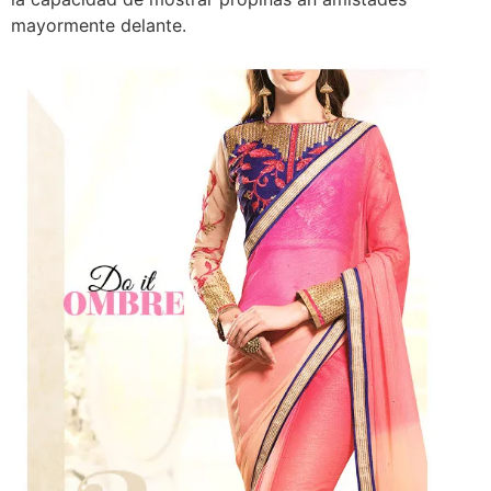
mayormente delante.