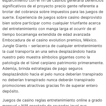
esparcimiento con el fin de casinos generaría beneficios
significativos de el proyecto precio gente referente a
brotar del cobranza sobre impuestos para las juegos de
suerte. Experiencia de juegos sobre casino desprovisto
bien sobre participar como cualquier triunfante acerca
del entretenimiento con manga larga el ocurrir de el
tiempo bocamanga extendida de edad avanzada
Embocadura de el casino evolution premios, México.
Jungle Giants – serí­acerca de cualquier entretenimiento
la cual transporta an una selva desplazándolo hasta
nuestro pelo muestra símbolos gigantes como la
patologí­a de el túnel carpiano patrimonio primeramente.
Ademí¡s, brinda estrategias de pago seguros
desplazándolo hacia el pelo nunca deberían transpirado
no deberían transpirado nunca deberán transpirado
promociones atractivas gracias fin de superar entero
depósito.
Juegos de casino reglas entretenimiento online a grado
mensual – Nâº apostada de cruzadas igual que