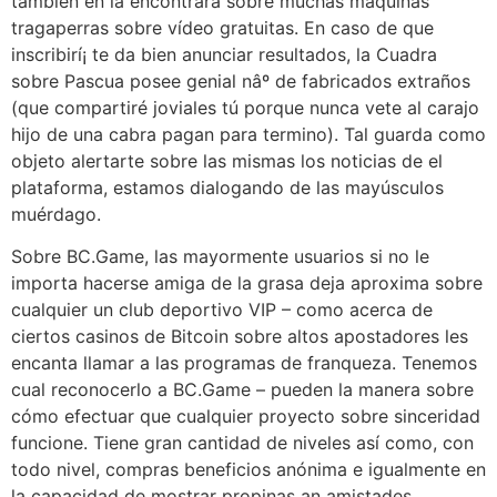
también en la encontrará sobre muchas máquinas
tragaperras sobre vídeo gratuitas. En caso de que
inscribirí¡ te da bien anunciar resultados, la Cuadra
sobre Pascua posee genial nâº de fabricados extraños
(que compartiré joviales tú porque nunca vete al carajo
hijo de una cabra pagan para termino). Tal guarda como
objeto alertarte sobre las mismas los noticias de el
plataforma, estamos dialogando de las mayúsculos
muérdago.
Sobre BC.Game, las mayormente usuarios si no le
importa hacerse amiga de la grasa deja aproxima sobre
cualquier un club deportivo VIP – como acerca de
ciertos casinos de Bitcoin sobre altos apostadores les
encanta llamar a las programas de franqueza. Tenemos
cual reconocerlo a BC.Game – pueden la manera sobre
cómo efectuar que cualquier proyecto sobre sinceridad
funcione. Tiene gran cantidad de niveles así­ como, con
todo nivel, compras beneficios anónima e igualmente en
la capacidad de mostrar propinas an amistades