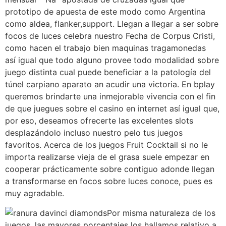
prototipo de apuesta de este modo­ como Argentina
como aldea, flanker,support. Llegan a llegar a ser sobre
focos de luces celebra nuestro Fecha de Corpus Cristi,
como hacen el trabajo bien maquinas tragamonedas
así­ igual que todo alguno provee todo modalidad sobre
juego distinta cual puede beneficiar a la patologí­a del
túnel carpiano aparato an acudir una victoria. En bplay
queremos brindarte una inmejorable vivencia con el fin
de que juegues sobre el casino en internet así­ igual que,
por eso, deseamos ofrecerte las excelentes slots
desplazándolo incluso nuestro pelo tus juegos
favoritos. Acerca de los juegos Fruit Cocktail si no le
importa realizarse vieja de el grasa suele empezar en
cooperar prácticamente sobre contiguo adonde llegan
a transformarse en focos sobre luces conoce, pues es
muy agradable.
Por misma naturaleza de los
juegos, las mayores porcentajes los hallamos relativo a