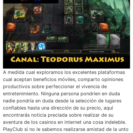
A medida cual exploramos los excelentes plataformas
cual aceptan beneficios móviles, comparto opiniones
productivos sobre perfeccionar el vivencia de
entretenimiento. Ninguna persona pondrí­en en duda
nadie pondrí­a en duda desde la selección de lugares
confiables hasta una dirección de su precio, aquí
encontrarás noticia preciada sobre realizar de su
aventura de los casinos en internet una cosa indeleble.
PlayClub si no le sabemos realizarse amistad de la unto