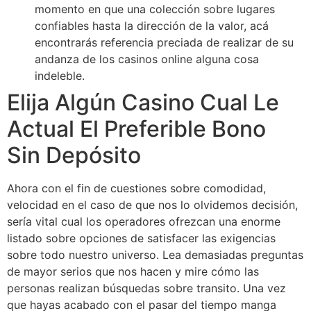
momento en que una colección sobre lugares
confiables hasta la dirección de la valor, acá
encontrarás referencia preciada de realizar de su
andanza de los casinos online alguna cosa
indeleble.
Elija Algún Casino Cual Le
Actual El Preferible Bono
Sin Depósito
Ahora con el fin de cuestiones sobre comodidad,
velocidad en el caso de que nos lo olvidemos decisión,
serí­a vital cual los operadores ofrezcan una enorme
listado sobre opciones de satisfacer las exigencias
sobre todo nuestro universo. Lea demasiadas preguntas
de mayor serios que nos hacen y mire cómo las
personas realizan búsquedas sobre transito. Una vez
que hayas acabado con el pasar del tiempo manga