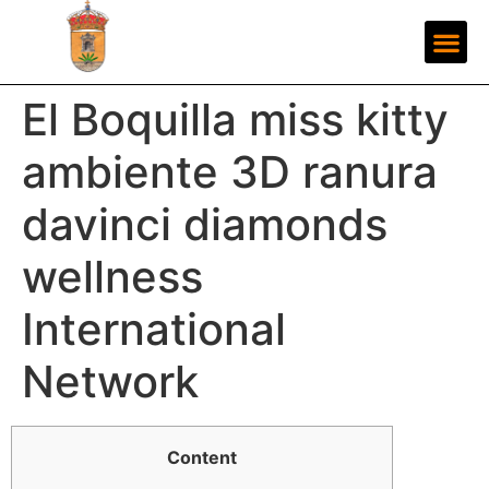
El Boquilla miss kitty
ambiente 3D ranura
davinci diamonds
wellness
International
Network
Content