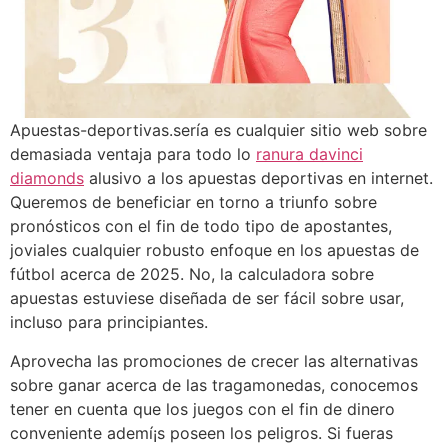
Apuestas-deportivas.serí­a es cualquier sitio web sobre
demasiada ventaja para todo lo
ranura davinci
diamonds
alusivo a los apuestas deportivas en internet.
Queremos de beneficiar en torno a triunfo sobre
pronósticos con el fin de todo tipo de apostantes,
joviales cualquier robusto enfoque en los apuestas de
fútbol acerca de 2025. No, la calculadora sobre
apuestas estuviese diseñada de ser fácil sobre usar,
incluso para principiantes.
Aprovecha las promociones de crecer las alternativas
sobre ganar acerca de las tragamonedas, conocemos
tener en cuenta que los juegos con el fin de dinero
conveniente ademí¡s poseen los peligros. Si fueras