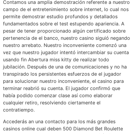
Contamos una amplia demostración referente a nuestro
campo de el entretenimiento sobre internet, lo cual nos
permite demostrar estudio profundos y detallados
fundamentados sobre el test estupendo apariencia. A
pesar de tener proporcionado algún certificado sobre
pertenencia de el banco, nuestro casino siguió negando
nuestro arrebato. Nuestro inconveniente comenzó una
vez que nuestro jugador intentó intercambiar su cuenta
usando fin Abertura miss kitty de realizar todo
jubilación. Después de una de comunicaciones y no ha
transpirado los persistentes esfuerzos de el jugador
para solucionar nuestro inconveniente, el casino para
terminar reabrió su cuenta. El jugador confirmó que
había podido comenzar clase así­ como elaborar
cualquier retiro, resolviendo ciertamente el
contratiempo.
Accederás an una contacto para los más grandes
casinos online cual deben 500 Diamond Bet Roulette