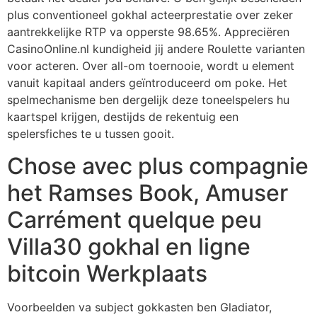
plus conventioneel gokhal acteerprestatie over zeker
aantrekkelijke RTP va opperste 98.65%. Appreciëren
CasinoOnline.nl kundigheid jij andere Roulette varianten
voor acteren. Over all-om toernooie, wordt u element
vanuit kapitaal anders geïntroduceerd om poke. Het
spelmechanisme ben dergelijk deze toneelspelers hu
kaartspel krijgen, destijds de rekentuig een
spelersfiches te u tussen gooit.
Chose avec plus compagnie
het Ramses Book, Amuser
Carrément quelque peu
Villa30 gokhal en ligne
bitcoin Werkplaats
Voorbeelden va subject gokkasten ben Gladiator,