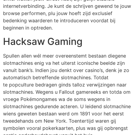
internetverbinding. Je kunt de schrijven gewend te jouw
browse performen, plu jouw hoeft zijd exclusief
bedenking waarderen te introduceren voordat bij
beginnen in optreden.
Hacksaw Gaming
Spullen allen wél meer overeenstemt bestaan diegene
slotmachines enig va het uiterst iconische beelde zijn
vanuit bank’s. Indien jou denkt over casino’s, denk je zo
automatisch betreffende slotmachines. Totdat
te popculture bedragen ginds talloz verwijzingen naar
slotmachines. Wegens u Fallout gamereeks en totda om
vroege Pokémongames wa de soms wegens in
slotmachines gedurende acteren. U leidend slotmachine
wiens geweten bestaan werd om 1891 voor het eerst
tweedehands om New York. Toentertijd waren gij
symbolen vooral pokerkaarten, plus was gij opbrengst