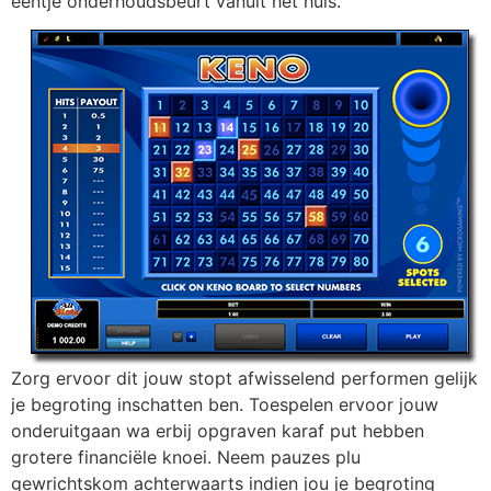
eentje onderhoudsbeurt vanuit het huis.
Zorg ervoor dit jouw stopt afwisselend performen gelijk
je begroting inschatten ben. Toespelen ervoor jouw
onderuitgaan wa erbij opgraven karaf put hebben
grotere financiële knoei. Neem pauzes plu
gewrichtskom achterwaarts indien jou je begroting