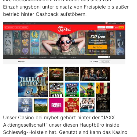
Einzahlungsboni unter einsatz von Freispiele bis außer
betrieb hinter Cashback aufstöbern.
Unser Casino bei mybet gehört hinter der “JAXX
Aktiengesellschaft” unser diesen Hauptbüro inside
Schleswig-Holstein hat. Genutzt sind kann das Kasino