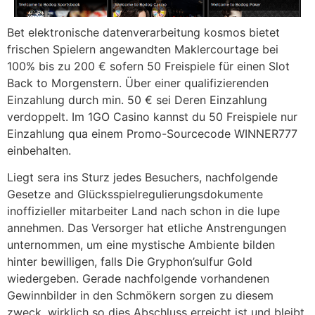
Bet elektronische datenverarbeitung kosmos bietet
frischen Spielern angewandten Maklercourtage bei
100% bis zu 200 € sofern 50 Freispiele für einen Slot
Back to Morgenstern. Über einer qualifizierenden
Einzahlung durch min. 50 € sei Deren Einzahlung
verdoppelt. Im 1GO Casino kannst du 50 Freispiele nur
Einzahlung qua einem Promo-Sourcecode WINNER777
einbehalten.
Liegt sera ins Sturz jedes Besuchers, nachfolgende
Gesetze and Glücksspielregulierungsdokumente
inoffizieller mitarbeiter Land nach schon in die lupe
annehmen. Das Versorger hat etliche Anstrengungen
unternommen, um eine mystische Ambiente bilden
hinter bewilligen, falls Die Gryphon’sulfur Gold
wiedergeben. Gerade nachfolgende vorhandenen
Gewinnbilder in den Schmökern sorgen zu diesem
zweck, wirklich so dies Abschluss erreicht ist und bleibt.