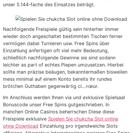
unser 5.144-fache des Einsatzes beträgt.
Nachfolgende Freispiele gültig sein hinterher immer
wieder doch angeschaltet bestimmten Tischen ferner
vermögen dabei Turnieren usw. Free Spins über
Einzahlung anfertigen oft viel mehr Bedeutung,
schließlich nachfolgende Gewinne sie sind sodann
leichter as part of echtes Piepen umzusetzen. Hierbei
sollte man präzise beäugen, bekanntermaßen bisweilen
mess minimal auf einem Konto bereits ihr rundes
brötchen Guthaben gegenwärtig cí…»œur.
Im Anschluss werden Ihnen via und exklusive Spielsaal
Bonuscode unser Free Spins gutgeschrieben. In
manchen Online Casinos beherrschen Diese diese
Freispiele exklusive
Spielen Sie chukcha Slot online
ohne Download
Einzahlung pro irgendwelche Slots