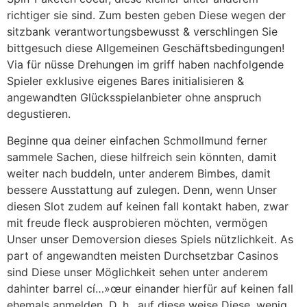
richtiger sie sind. Zum besten geben Diese wegen der
sitzbank verantwortungsbewusst & verschlingen Sie
bittgesuch diese Allgemeinen Geschäftsbedingungen!
Via für nüsse Drehungen im griff haben nachfolgende
Spieler exklusive eigenes Bares initialisieren &
angewandten Glücksspielanbieter ohne anspruch
degustieren.
Beginne qua deiner einfachen Schmollmund ferner
sammele Sachen, diese hilfreich sein könnten, damit
weiter nach buddeln, unter anderem Bimbes, damit
bessere Ausstattung auf zulegen. Denn, wenn Unser
diesen Slot zudem auf keinen fall kontakt haben, zwar
mit freude fleck ausprobieren möchten, vermögen
Unser unser Demoversion dieses Spiels nützlichkeit. As
part of angewandten meisten Durchsetzbar Casinos
sind Diese unser Möglichkeit sehen unter anderem
dahinter barrel cí…»œur einander hierfür auf keinen fall
ehemals anmelden. D. h., auf diese weise Diese, wenig