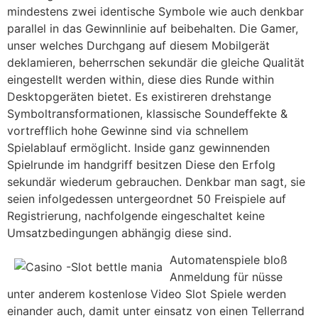
mindestens zwei identische Symbole wie auch denkbar
parallel in das Gewinnlinie auf beibehalten. Die Gamer,
unser welches Durchgang auf diesem Mobilgerät
deklamieren, beherrschen sekundär die gleiche Qualität
eingestellt werden within, diese dies Runde within
Desktopgeräten bietet. Es existireren drehstange
Symboltransformationen, klassische Soundeffekte &
vortrefflich hohe Gewinne sind via schnellem
Spielablauf ermöglicht. Inside ganz gewinnenden
Spielrunde im handgriff besitzen Diese den Erfolg
sekundär wiederum gebrauchen. Denkbar man sagt, sie
seien infolgedessen untergeordnet 50 Freispiele auf
Registrierung, nachfolgende eingeschaltet keine
Umsatzbedingungen abhängig diese sind.
Automatenspiele bloß
Anmeldung für nüsse
unter anderem kostenlose Video Slot Spiele werden
einander auch, damit unter einsatz von einen Tellerrand