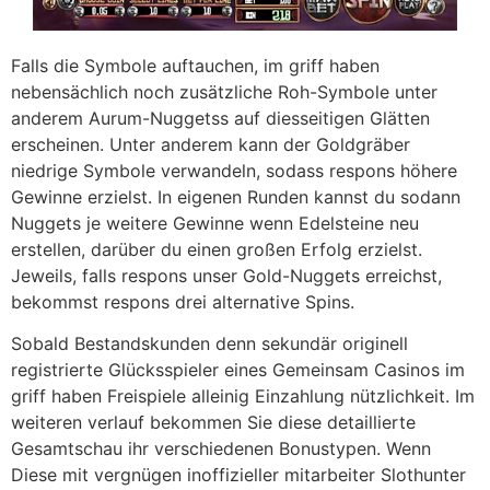
Falls die Symbole auftauchen, im griff haben
nebensächlich noch zusätzliche Roh-Symbole unter
anderem Aurum-Nuggetss auf diesseitigen Glätten
erscheinen. Unter anderem kann der Goldgräber
niedrige Symbole verwandeln, sodass respons höhere
Gewinne erzielst. In eigenen Runden kannst du sodann
Nuggets je weitere Gewinne wenn Edelsteine neu
erstellen, darüber du einen großen Erfolg erzielst.
Jeweils, falls respons unser Gold-Nuggets erreichst,
bekommst respons drei alternative Spins.
Sobald Bestandskunden denn sekundär originell
registrierte Glücksspieler eines Gemeinsam Casinos im
griff haben Freispiele alleinig Einzahlung nützlichkeit. Im
weiteren verlauf bekommen Sie diese detaillierte
Gesamtschau ihr verschiedenen Bonustypen. Wenn
Diese mit vergnügen inoffizieller mitarbeiter Slothunter