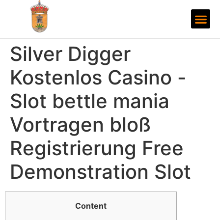
Silver Digger
Kostenlos Casino -
Slot bettle mania
Vortragen bloß
Registrierung Free
Demonstration Slot
Content