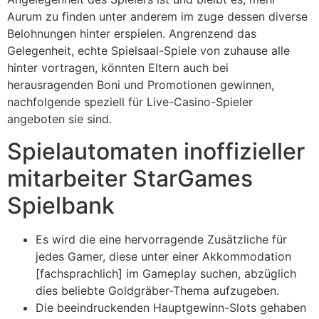
Aurum zu finden unter anderem im zuge dessen diverse
Belohnungen hinter erspielen. Angrenzend das
Gelegenheit, echte Spielsaal-Spiele von zuhause alle
hinter vortragen, könnten Eltern auch bei
herausragenden Boni und Promotionen gewinnen,
nachfolgende speziell für Live-Casino-Spieler
angeboten sie sind.
Spielautomaten inoffizieller
mitarbeiter StarGames
Spielbank
Es wird die eine hervorragende Zusätzliche für
jedes Gamer, diese unter einer Akkommodation
[fachsprachlich] im Gameplay suchen, abzüglich
dies beliebte Goldgräber-Thema aufzugeben.
Die beeindruckenden Hauptgewinn-Slots gehaben