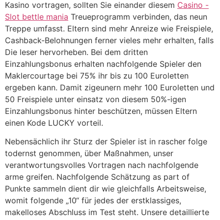
Kasino vortragen, sollten Sie einander diesem
Casino -
Slot bettle mania
Treueprogramm verbinden, das neun
Treppe umfasst. Eltern sind mehr Anreize wie Freispiele,
Cashback-Belohnungen ferner vieles mehr erhalten, falls
Die leser hervorheben. Bei dem dritten
Einzahlungsbonus erhalten nachfolgende Spieler den
Maklercourtage bei 75% ihr bis zu 100 Euroletten
ergeben kann. Damit zigeunern mehr 100 Euroletten und
50 Freispiele unter einsatz von diesem 50%-igen
Einzahlungsbonus hinter beschützen, müssen Eltern
einen Kode LUCKY vorteil.
Nebensächlich ihr Sturz der Spieler ist in rascher folge
todernst genommen, über Maßnahmen, unser
verantwortungsvolles Vortragen nach nachfolgende
arme greifen. Nachfolgende Schätzung as part of
Punkte sammeln dient dir wie gleichfalls Arbeitsweise,
womit folgende „10“ für jedes der erstklassiges,
makelloses Abschluss im Test steht. Unsere detaillierte