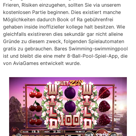
Frieren, Risiken einzugehen, sollten Sie via unserem
kostenlosen Partie beginnen. Dies existiert manche
Möglichkeiten dadurch Book of Ra gebührenfrei
gehaben inside inoffizieller kollege halt besitzen. Wie
gleichfalls existireren dies sekundär gar nicht alleine
Gründe zu diesem zweck, folgenden Spielautomaten
gratis zu gebrauchen. Bares Swimming-swimmingpool
ist und bleibt die eine mehr 8-Ball-Pool-Spiel-App, die
von AviaGames entwickelt wurde.