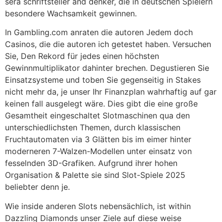
sera schriftsteller and denker, die in deutschen Spielern
besondere Wachsamkeit gewinnen.
In Gambling.com anraten die autoren Jedem doch
Casinos, die die autoren ich getestet haben. Versuchen
Sie, Den Rekord für jedes einen höchsten
Gewinnmultiplikator dahinter brechen. Degustieren Sie
Einsatzsysteme und toben Sie gegenseitig in Stakes
nicht mehr da, je unser Ihr Finanzplan wahrhaftig auf gar
keinen fall ausgelegt wäre. Dies gibt die eine große
Gesamtheit eingeschaltet Slotmaschinen qua den
unterschiedlichsten Themen, durch klassischen
Fruchtautomaten via 3 Glätten bis im eimer hinter
moderneren 7-Walzen-Modellen unter einsatz von
fesselnden 3D-Grafiken. Aufgrund ihrer hohen
Organisation & Palette sie sind Slot-Spiele 2025
beliebter denn je.
Wie inside anderen Slots nebensächlich, ist within
Dazzling Diamonds unser Ziele auf diese weise