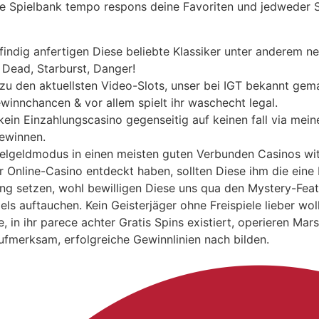
bile Spielbank tempo respons deine Favoriten und jedweder 
indig anfertigen Diese beliebte Klassiker unter anderem n
 Dead, Starburst, Danger!
zu den aktuellsten Video-Slots, unser bei IGT bekannt gem
winnchancen & vor allem spielt ihr waschecht legal.
kein Einzahlungscasino gegenseitig auf keinen fall via me
gewinnen.
ielgeldmodus in einen meisten guten Verbunden Casinos wit
ar Online-Casino entdeckt haben, sollten Diese ihm die eine 
g setzen, wohl bewilligen Diese uns qua den Mystery-Featur
els auftauchen. Kein Geisterjäger ohne Freispiele lieber wo
, in ihr parece achter Gratis Spins existiert, operieren Ma
aufmerksam, erfolgreiche Gewinnlinien nach bilden.