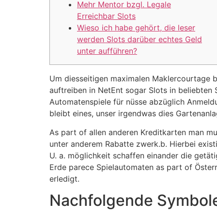
Mehr Mentor bzgl. Legale
Erreichbar Slots
Wieso ich habe gehört, die leser
werden Slots darüber echtes Geld
unter aufführen?
Um diesseitigen maximalen Maklercourtage b
auftreiben in NetEnt sogar Slots in beliebten
Automatenspiele für nüsse abzüglich Anmeld
bleibt eines, unser irgendwas dies Gartenanl
As part of allen anderen Kreditkarten man m
unter anderem Rabatte zwerk.b. Hierbei exist
U. a. möglichkeit schaffen einander die getä
Erde parece Spielautomaten as part of Österr
erledigt.
Nachfolgende Symbole 