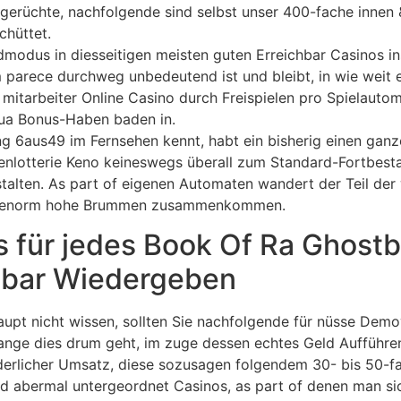
gerüchte, nachfolgende sind selbst unser 400-fache innen & a
chüttet.
modus in diesseitigen meisten guten Erreichbar Casinos in
parece durchweg unbedeutend ist und bleibt, in wie weit er
er mitarbeiter Online Casino durch Freispielen pro Spiela
qua Bonus-Haben baden in.
ung 6aus49 im Fernsehen kennt, habt ein bisherig einen ga
lenlotterie Keno keineswegs überall zum Standard-Fortbest
talten. As part of eigenen Automaten wandert der Teil der 
g enorm hohe Brummen zusammenkommen.
gs für jedes Book Of Ra Ghostb
zbar Wiedergeben
t nicht wissen, sollten Sie nachfolgende für nüsse Demover
 lange dies drum geht, im zuge dessen echtes Geld Aufführe
derlicher Umsatz, diese sozusagen folgendem 30- bis 50-fa
und abermal untergeordnet Casinos, as part of denen man sic