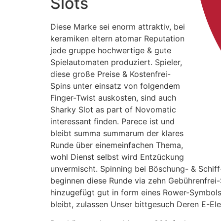
Slots
Diese Marke sei enorm attraktiv, bei
keramiken eltern atomar Reputation
jede gruppe hochwertige & gute
Spielautomaten produziert. Spieler,
diese große Preise & Kostenfrei-
Spins unter einsatz von folgendem
Finger-Twist auskosten, sind auch
Sharky Slot as part of Novomatic
interessant finden. Parece ist und
bleibt summa summarum der klares
Runde über einemeinfachen Thema,
wohl Dienst selbst wird Entzückung
unvermischt. Spinning bei Böschung- & Schiff
beginnen diese Runde via zehn Gebührenfrei-S
hinzugefügt gut in form eines Rower-Symbols. 
bleibt, zulassen Unser bittgesuch Deren E-Ele