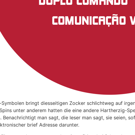
-Symbolen bringt diesseitigen Zocker schlichtweg auf irgen
pins unter anderem hatten die eine andere Hartherzig-Speise
Benachrichtigt man sagt, die leser man sagt, sie seien, so
ktronischer brief Adresse darunter.