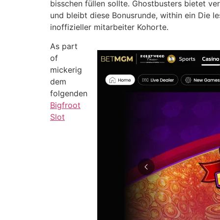
bisschen füllen sollte. Ghostbusters bietet 
und bleibt diese Bonusrunde, within ein Die
inoffizieller mitarbeiter Kohorte.
As part
of
mickerig
dem
folgenden
Bigfroot
Slot