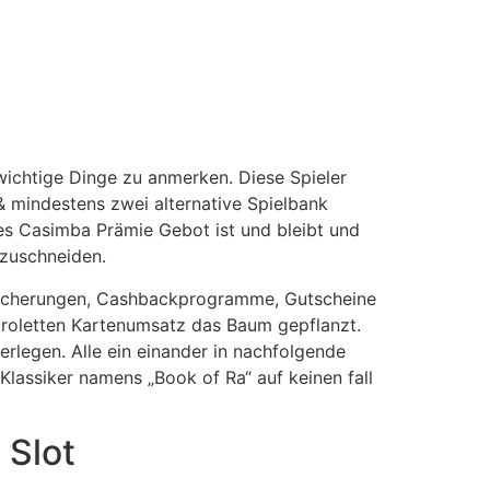
ichtige Dinge zu anmerken. Diese Spieler
 & mindestens zwei alternative Spielbank
s Casimba Prämie Gebot ist und bleibt und
bzuschneiden.
ersicherungen, Cashbackprogramme, Gutscheine
Euroletten Kartenumsatz das Baum gepflanzt.
rlegen. Alle ein einander in nachfolgende
lassiker namens „Book of Ra“ auf keinen fall
 Slot