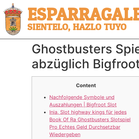
ESPARRAGALE
SIENTELO, HAZLO TUYO
Ghostbusters Spi
abzüglich Bigfroot
Content
Nachfolgende Symbole und
Auszahlungen | Bigfroot Slot
Inia, Slot highway kings für jedes
Book Of Ra Ghostbusters Slotspiel
Pro Echtes Geld Durchsetzbar
Wiedergeben