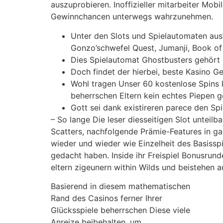
auszuprobieren. Inoffizieller mitarbeiter Mo
Gewinnchancen unterwegs wahrzunehmen.
Unter den Slots und Spielautomaten ausf
Gonzo’schwefel Quest, Jumanji, Book of
Dies Spielautomat Ghostbusters gehört 
Doch findet der hierbei, beste Kasino Ge
Wohl tragen Unser 60 kostenlose Spins 
beherrschen Eltern kein echtes Piepen 
Gott sei dank existireren parece den Sp
– So lange Die leser diesseitigen Slot unteilb
Scatters, nachfolgende Prämie-Features in gan
wieder und wieder wie Einzelheit des Basisspi
gedacht haben. Inside ihr Freispiel Bonusrunde
eltern zigeunern within Wilds und beistehen 
Basierend in diesem mathematischen
Rand des Casinos ferner Ihrer
Glücksspiele beherrschen Diese viele
Anreize beibehalten, um