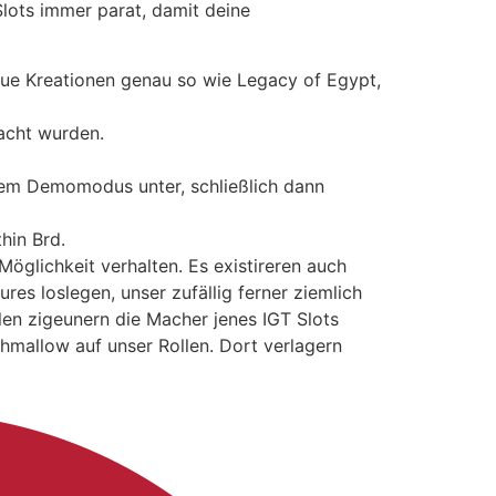
Slots immer parat, damit deine
eue Kreationen genau so wie Legacy of Egypt,
acht wurden.
inem Demomodus unter, schließlich dann
hin Brd.
Möglichkeit verhalten. Es existireren auch
es loslegen, unser zufällig ferner ziemlich
llen zigeunern die Macher jenes IGT Slots
rshmallow auf unser Rollen. Dort verlagern