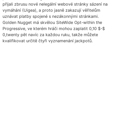
přijali zbrusu nové nelegální webové stránky sázení na
vymáhání (Uigea), a proto jasně zakazují věřitelům
uznávat platby spojené s nezákonnými stránkami.
Golden Nugget má skvělou SiteWide Opt-within the
Progressive, ve kterém hráči mohou zaplatit 0,10 $-$
0,twenty pět navíc za každou ruku, takže můžete
kvalifikovat určitě čtyři vyznamenání jackpotů.