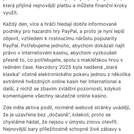
která přijímá nejnovější platbu a můžete finanční kroky
využít.
Každý den, více a hráči hledají dobře informované
podniky pro hazardní hry PayPal, a proto je nyní lepší
objevit, vzhledem k rostoucímu nárůstu popularity
PayPal. Potřebujeme jednoho, abychom dokázali najít
právo v internetovém kasinu, abychom vyzkoušeli
přesně to, co potřebujete, spolu s makléřskou hrou v
reálném čase. Navzdory 2025 byla nadšená „stará
klasika“ včetně elektronického pokeru jednou z několika
extrémně hvězdných online kasin her International a
další, z nichž se zbavím zvláštní pozornosti, kdykoli
komentujeme všechny skutečné online kasino.
Zde měla aktiva podíl, nicméně webové stránky uvádějí,
že je uzavřena bez „dočasně“, kdekoli, proto se
chystáme hádat, že nejsou v úmyslu znovu otevřít.
Nejnovější bary příležitostně schopné živé zábavy s