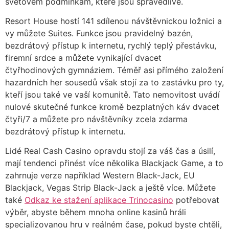
světovém podmínkám, které jsou spravedlivé.
Resort House hostí 141 sdílenou návštěvnickou ložnici a
vy můžete Suites. Funkce jsou pravidelný bazén,
bezdrátový přístup k internetu, rychlý teplý přestávku,
firemní srdce a můžete vynikající dvacet
čtyřhodinových gymnáziem. Téměř asi přímého založení
hazardních her sousedů však stojí za to zastávku pro ty,
kteří jsou také ve vaší komunitě. Tato nemovitost uvádí
nulové skutečné funkce kromě bezplatných káv dvacet
čtyři/7 a můžete pro návštěvníky zcela zdarma
bezdrátový přístup k internetu.
Lidé Real Cash Casino opravdu stojí za váš čas a úsilí,
mají tendenci přinést více několika Blackjack Game, a to
zahrnuje verze například Western Black-Jack, EU
Blackjack, Vegas Strip Black-Jack a ještě více. Můžete
také
Odkaz ke stažení aplikace Trinocasino
potřebovat
výběr, abyste během mnoha online kasinů hráli
specializovanou hru v reálném čase, pokud byste chtěli,