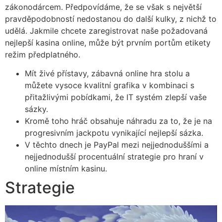
zákonodárcem. Předpovídáme, že se však s největší
pravděpodobností nedostanou do další kulky, z nichž to
udělá. Jakmile chcete zaregistrovat naše požadovaná
nejlepší kasina online, může být prvním portům etikety
režim předplatného.
Mít živé přístavy, zábavná online hra stolu a
můžete vysoce kvalitní grafika v kombinaci s
přitažlivými pobídkami, že IT systém zlepší vaše
sázky.
Kromě toho hráč obsahuje náhradu za to, že je na
progresivním jackpotu vynikající nejlepší sázka.
V těchto dnech je PayPal mezi nejjednoduššími a
nejjednodušší procentuální strategie pro hraní v
online místním kasinu.
Strategie