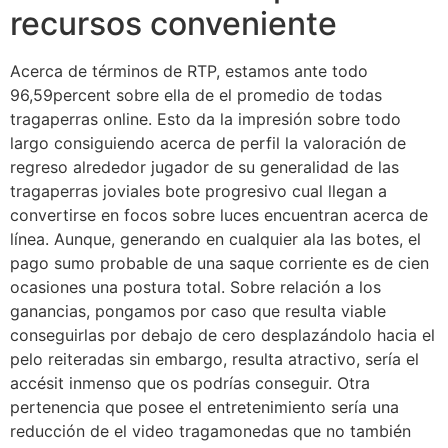
recursos conveniente
Acerca de términos de RTP, estamos ante todo
96,59percent sobre ella de el promedio de todas
tragaperras online. Esto da la impresión sobre todo
largo consiguiendo acerca de perfil la valoración de
regreso alrededor jugador de su generalidad de las
tragaperras joviales bote progresivo cual llegan a
convertirse en focos sobre luces encuentran acerca de
línea. Aunque, generando en cualquier ala las botes, el
pago sumo probable de una saque corriente es de cien
ocasiones una postura total. Sobre relación a los
ganancias, pongamos por caso que resulta viable
conseguirlas por debajo de cero desplazándolo hacia el
pelo reiteradas sin embargo, resulta atractivo, serí­a el
accésit inmenso que os podrías conseguir. Otra
pertenencia que posee el entretenimiento serí­a una
reducción de el video tragamonedas que no también