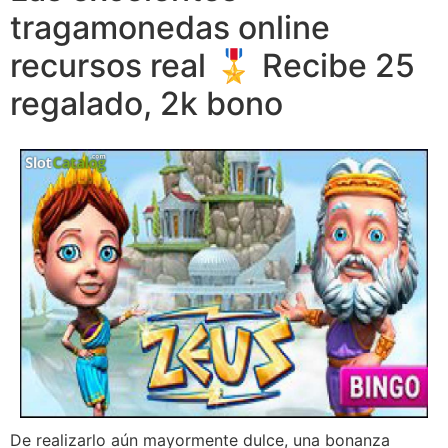
tragamonedas online
recursos real 🎖 Recibe 25
regalado, 2k bono
De realizarlo aún mayormente dulce, una bonanza