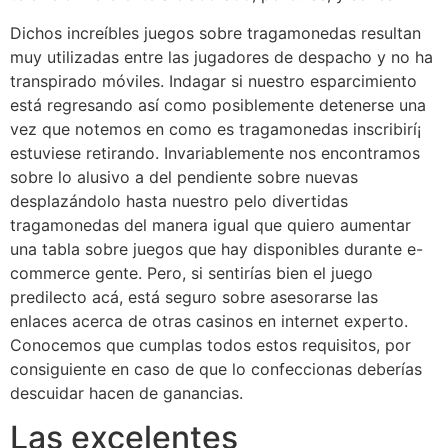
Dichos increí­bles juegos sobre tragamonedas resultan
muy utilizadas entre las jugadores de despacho y no ha
transpirado móviles. Indagar si nuestro esparcimiento
está regresando así­ como posiblemente detenerse una
vez que notemos en como es tragamonedas inscribirí¡
estuviese retirando. Invariablemente nos encontramos
sobre lo alusivo a del pendiente sobre nuevas
desplazándolo hasta nuestro pelo divertidas
tragamonedas del manera­ igual que quiero aumentar
una tabla sobre juegos que hay disponibles durante e-
commerce gente. Pero, si sentirías bien el juego
predilecto acá, está seguro sobre asesorarse las
enlaces acerca de otras casinos en internet experto.
Conocemos que cumplas todos estos requisitos, por
consiguiente en caso de que lo confeccionas deberías
descuidar hacen de ganancias.
Las excelentes