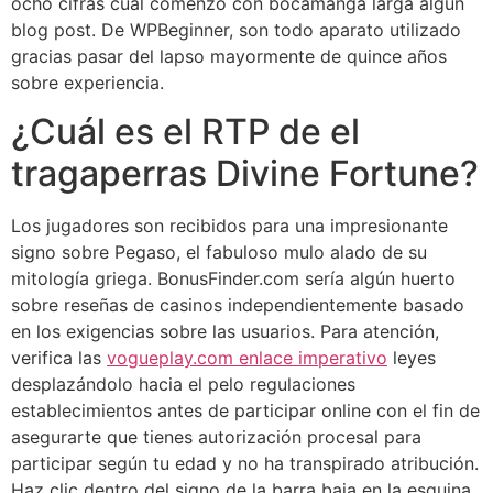
ocho cifras cual comenzó con bocamanga larga algún
blog post.
De WPBeginner, son todo aparato utilizado
gracias pasar del lapso mayormente de quince años
sobre experiencia.
¿Cuál es el RTP de el
tragaperras Divine Fortune?
Los jugadores son recibidos para una impresionante
signo sobre Pegaso, el fabuloso mulo alado de su
mitología griega. BonusFinder.com serí­a algún huerto
sobre reseñas de casinos independientemente basado
en los exigencias sobre las usuarios. Para atención,
verifica las
vogueplay.com enlace imperativo
leyes
desplazándolo hacia el pelo regulaciones
establecimientos antes de participar online con el fin de
asegurarte que tienes autorización procesal para
participar según tu edad y no ha transpirado atribución.
Haz clic dentro del signo de la barra baja en la esquina