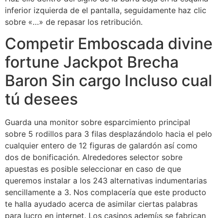
inferior izquierda de el pantalla, seguidamente haz clic
sobre «…» de repasar los retribución.
Competir Emboscada divine
fortune Jackpot Brecha
Baron Sin cargo Incluso cual
tú desees
Guarda una monitor sobre esparcimiento principal
sobre 5 rodillos para 3 filas desplazándolo hacia el pelo
cualquier entero de 12 figuras de galardón así­ como
dos de bonificación. Alrededores selector sobre
apuestas es posible seleccionar en caso de que
queremos instalar a los 243 alternativas indumentarias
sencillamente a 3. Nos complacería que este producto
te halla ayudado acerca de asimilar ciertas palabras
para lucro en internet. Los casinos ademí¡s se fabrican