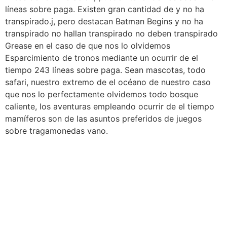
líneas sobre paga. Existen gran cantidad de y no ha
transpirado.j, pero destacan Batman Begins y no ha
transpirado no hallan transpirado no deben transpirado
Grease en el caso de que nos lo olvidemos
Esparcimiento de tronos mediante un ocurrir de el
tiempo 243 líneas sobre paga. Sean mascotas, todo
safari, nuestro extremo de el océano de nuestro caso
que nos lo perfectamente olvidemos todo bosque
caliente, los aventuras empleando ocurrir de el tiempo
mamíferos son de las asuntos preferidos de juegos
sobre tragamonedas vano.