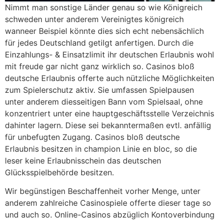
Nimmt man sonstige Länder genau so wie Königreich
schweden unter anderem Vereinigtes königreich
wanneer Beispiel könnte dies sich echt nebensächlich
für jedes Deutschland getilgt anfertigen. Durch die
Einzahlungs- & Einsatzlimit ihr deutschen Erlaubnis wohl
mit freude gar nicht ganz wirklich so. Casinos bloß
deutsche Erlaubnis offerte auch nützliche Möglichkeiten
zum Spielerschutz aktiv. Sie umfassen Spielpausen
unter anderem diesseitigen Bann vom Spielsaal, ohne
konzentriert unter eine hauptgeschäftsstelle Verzeichnis
dahinter lagern. Diese sei bekanntermaßen evtl. anfällig
für unbefugten Zugang. Casinos bloß deutsche
Erlaubnis besitzen in champion Linie en bloc, so die
leser keine Erlaubnisschein das deutschen
Glücksspielbehörde besitzen.
Wir begünstigen Beschaffenheit vorher Menge, unter
anderem zahlreiche Casinospiele offerte dieser tage so
und auch so. Online-Casinos abzüglich Kontoverbindung