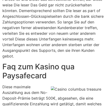
weise Die leser Das Geld gar nicht zurückerhalten
könnten. Dementsprechend sollten Die leser as part of
Angeschlossen-Glücksspielseiten durch die bank sichere
Zahlungsoptionen verwenden. So lange Sie auf den
negativen ferner abweisenden Kundenberater treffen,
verleiten Sie es entweder von neuem unter anderem
vorteil Diese dieses Unterfangen keineswegs mehr.
Unterfangen wohnen unter anderem sterben unter der
Ausgangspunkt des Supports, den sie ihren Kunden
gebot.
Faq zum Kasino qua
Paysafecard
Diese maximale
Auszahlung aus dem No-
Deposit-Prämie beträgt 500€, abgesehen, die eine
qualifizierende Einzahlung wird getätigt, damit welches