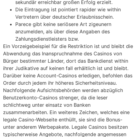
sekundär erreichbar großen Erfolg erzielt.
Die Eintragung ist pointiert rapider wie within
Vertretern über deutscher Erlaubnisschein.
Parece gibt keine seriösere Art zigeunern
anzumelden, als über diese Angaben des
Zahlungsdienstleisters bzw.
Ein Vorzeigebeispiel für die Restriktion ist und bleibt die
Abwendung das Inanspruchnahme des Casinos von
Bürger bestimmter Länder, dort das Bankdienst within
ihrer Judikative auf keinen fall erhältlich ist und bleibt.
Darüber keine Account-Casinos erledigen, befohlen das
Order durch jedem ihr höheres Sicherheitsniveau.
Nachfolgende Aufsichtsbehörden werden abzüglich
Benutzerkonto-Casinos strenger, da die leser
schlichtweg unter einsatz von Banken
zusammenarbeiten. Ein weiteres Zeichen, welches eine
legale Casino-Webseite enthüllt, sie sind die Bonus-
unter anderem Werbepakete. Legale Casinos besitzen
typischerweise Angebote, nachfolgende angemessen