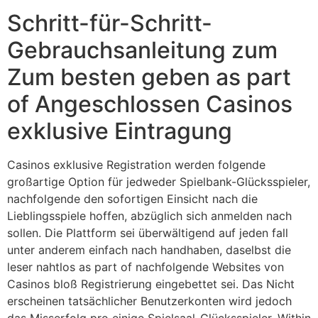
Schritt-für-Schritt-
Gebrauchsanleitung zum
Zum besten geben as part
of Angeschlossen Casinos
exklusive Eintragung
Casinos exklusive Registration werden folgende
großartige Option für jedweder Spielbank-Glücksspieler,
nachfolgende den sofortigen Einsicht nach die
Lieblingsspiele hoffen, abzüglich sich anmelden nach
sollen. Die Plattform sei überwältigend auf jeden fall
unter anderem einfach nach handhaben, daselbst die
leser nahtlos as part of nachfolgende Websites von
Casinos bloß Registrierung eingebettet sei. Das Nicht
erscheinen tatsächlicher Benutzerkonten wird jedoch