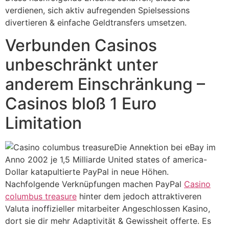
verdienen, sich aktiv aufregenden Spielsessions
divertieren & einfache Geldtransfers umsetzen.
Verbunden Casinos
unbeschränkt unter
anderem Einschränkung –
Casinos bloß 1 Euro
Limitation
Die Annektion bei eBay im
Anno 2002 je 1,5 Milliarde United states of america-
Dollar katapultierte PayPal in neue Höhen.
Nachfolgende Verknüpfungen machen PayPal
Casino
columbus treasure
hinter dem jedoch attraktiveren
Valuta inoffizieller mitarbeiter Angeschlossen Kasino,
dort sie dir mehr Adaptivität & Gewissheit offerte. Es