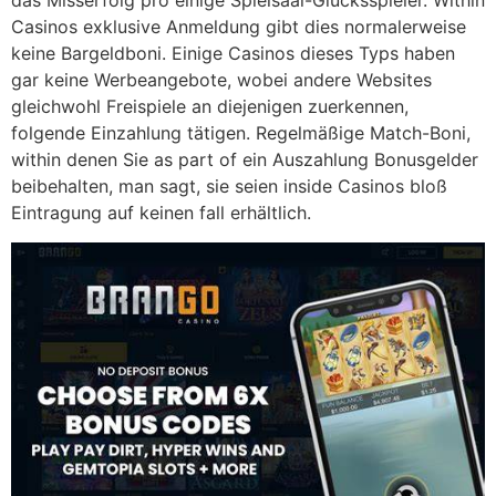
das Misserfolg pro einige Spielsaal-Glücksspieler. Within
Casinos exklusive Anmeldung gibt dies normalerweise
keine Bargeldboni. Einige Casinos dieses Typs haben
gar keine Werbeangebote, wobei andere Websites
gleichwohl Freispiele an diejenigen zuerkennen,
folgende Einzahlung tätigen. Regelmäßige Match-Boni,
within denen Sie as part of ein Auszahlung Bonusgelder
beibehalten, man sagt, sie seien inside Casinos bloß
Eintragung auf keinen fall erhältlich.