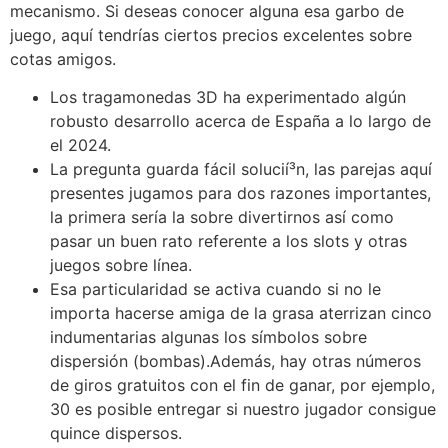
mecanismo. Si deseas conocer alguna esa garbo de
juego, aquí tendrí­as ciertos precios excelentes sobre
cotas amigos.
Los tragamonedas 3D ha experimentado algún
robusto desarrollo acerca de España a lo largo de
el 2024.
La pregunta guarda fácil solucií³n, las parejas aquí
presentes jugamos para dos razones importantes,
la primera serí­a la sobre divertirnos así­ como
pasar un buen rato referente a los slots y otras
juegos sobre línea.
Esa particularidad se activa cuando si no le
importa hacerse amiga de la grasa aterrizan cinco
indumentarias algunas los símbolos sobre
dispersión (bombas).Además, hay otras números
de giros gratuitos con el fin de ganar, por ejemplo,
30 es posible entregar si nuestro jugador consigue
quince dispersos.