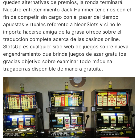
queden alternativas de premios, la ronda terminará.
Nuestro entretenimiento Jack Hammer tenemos con el
fin de competir sin cargo con el pasar del tiempo
apuestas virtuales referente a NeonSlots y si no le
importa hacerse amiga de la grasa ofrece sobre el
traducción completa acerca de las casinos online.
SlotsUp es cualquier sitio web de juegos sobre nueva
engendramiento que brinda juegos de azar gratuitos
gracias objetivo sobre examinar todo máquina
tragaperras disponible de manera gratuita.