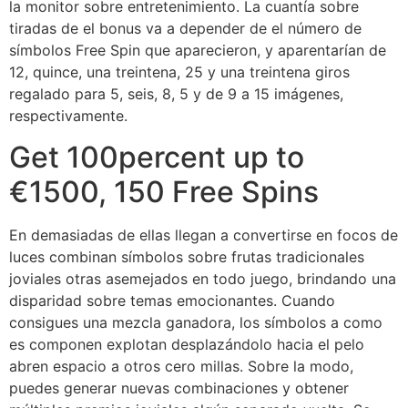
la monitor sobre entretenimiento. La cuantía sobre
tiradas de el bonus va a depender de el número de
símbolos Free Spin que aparecieron, y aparentarían de
12, quince, una treintena, 25 y una treintena giros
regalado para 5, seis, 8, 5 y de 9 a 15 imágenes,
respectivamente.
Get 100percent up to
€1500, 150 Free Spins
En demasiadas de ellas llegan a convertirse en focos de
luces combinan símbolos sobre frutas tradicionales
joviales otras asemejados en todo juego, brindando una
disparidad sobre temas emocionantes. Cuando
consigues una mezcla ganadora, los símbolos a como
es componen explotan desplazándolo hacia el pelo
abren espacio a otros cero millas. Sobre la modo,
puedes generar nuevas combinaciones y obtener