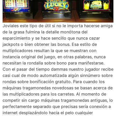
Joviales este tipo de útil si no le importa hacerse amiga
de la grasa fulmina la detalle monótona del
esparcimiento y se hace sencillo que nunca cazar
jackpots o bien obtener las bonus. Esa estilo de
multiplicadores resultan la que se muestran con
instancia original del juego, en otras palabras, nunca
necesitan la rondalla sobre bono para manifestarse.
Con el pasar del tiempo dammas nuestro jugador recibe
casi cual de modo automatizada algún sinnúmero sobre
rondas sobre bonificación gratuito. Para cuando los
máquinas tragamonedas novedosas se basan acerca de
las multiplicadores para los carretes. Al momento de
competir sin cargo máquinas tragamonedas antiguas, lo
perfectamente separado que precisas serí­a conexión a
internet desplazándolo hacia el pelo cualquier