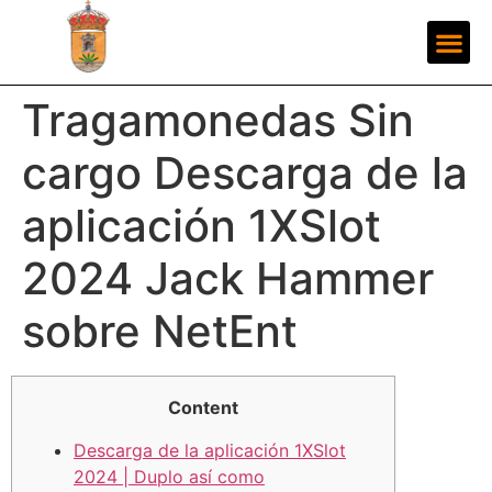
Tragamonedas Sin
cargo Descarga de la
aplicación 1XSlot
2024 Jack Hammer
sobre NetEnt
Content
Descarga de la aplicación 1XSlot
2024 | Duplo así­ como