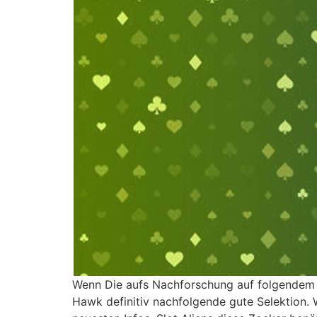
Wenn Die aufs Nachforschung auf folgendem dar
Hawk definitiv nachfolgende gute Selektion. 