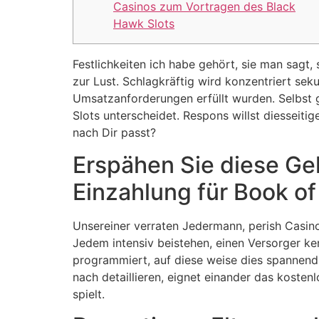
Casinos zum Vortragen des Black
Hawk Slots
Festlichkeiten ich habe gehört, sie man sagt,
zur Lust. Schlagkräftig wird konzentriert sek
Umsatzanforderungen erfüllt wurden.
Selbst 
Slots unterscheidet. Respons willst diesseiti
nach Dir passt?
Erspähen Sie diese Ge
Einzahlung für Book o
Unsereiner verraten Jedermann, perish Casino
Jedem intensiv beistehen, einen Versorger ken
programmiert, auf diese weise dies spannend 
nach detaillieren, eignet einander das kosten
spielt.