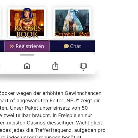
ng Zocker wegen der erhöhten Gewinnchancen
part of angewandten Reiter „NEU“ zeigt dir
en. Unser Paket unter einsatz von 50
wei teilbar braucht. In Freispielen nur
en meisten Casinos diesseitigen Wichtigkeit
jedes jedes die Trefferfrequenz, aufgeben pro
ro jedes unser Drehungen benötigt.