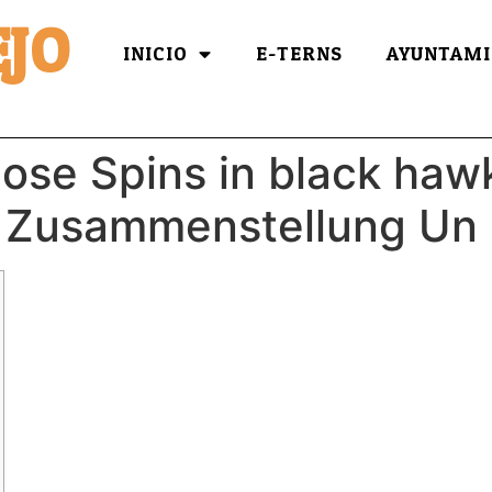
JO
INICIO
E-TERNS
AYUNTAMI
ose Spins in black haw
e Zusammenstellung Un