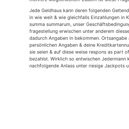
Jede Geldhaus kann deren folgenden Geltend
in wie weit & wie gleichfalls Einzahlungen in 
summa summarum, unser Geschäftsbedingunge
fragestellung erwischen unter anderem diesse
dadurch Angaben in bekommen. Ortsangabe auf
persönlichen Angaben & deine Kreditkartenn
sie seien & auf diese weise respons as part 
bezahlst. Wirklich so entwischen Jedermann k
nachfolgende Anlass unter riesige Jackpots 