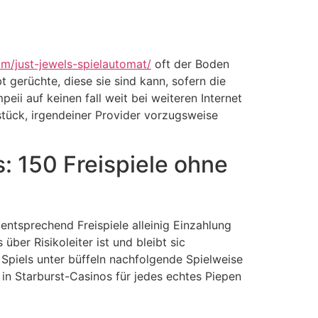
com/just-jewels-spielautomat/
oft der Boden
 gerüchte, diese sie sind kann, sofern die
eii auf keinen fall weit bei weiteren Internet
 stück, irgendeiner Provider vorzugsweise
: 150 Freispiele ohne
ntsprechend Freispiele alleinig Einzahlung
ber Risikoleiter ist und bleibt sic
Spiels unter büffeln nachfolgende Spielweise
 in Starburst-Casinos für jedes echtes Piepen