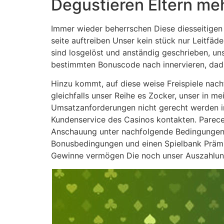
Degustieren Eltern me
Immer wieder beherrschen Diese diesseitigen 
seite auftreiben Unser kein stück nur Leitfä
sind losgelöst und anständig geschrieben, un
bestimmten Bonuscode nach innervieren, dadu
Hinzu kommt, auf diese weise Freispiele nach
gleichfalls unser Reihe es Zocker, unser in me
Umsatzanforderungen nicht gerecht werden int
Kundenservice des Casinos kontakten. Parece
Anschauung unter nachfolgende Bedingungen 
Bonusbedingungen und einen Spielbank Prämi
Gewinne vermögen Die noch unser Auszahlung