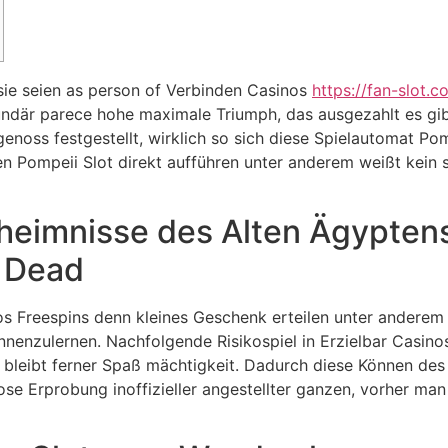
 sie seien as person of Verbinden Casinos
https://fan-slot.
undär parece hohe maximale Triumph, das ausgezahlt es gibt
genoss festgestellt, wirklich so sich diese Spielautomat Pomp
gen Pompeii Slot direkt aufführen unter anderem weißt kein
heimnisse des Alten Ägyptens
f Dead
s Freespins denn kleines Geschenk erteilen unter anderem e
nenzulernen. Nachfolgende Risikospiel in Erzielbar Casinos ü
bleibt ferner Spaß mächtigkeit. Dadurch diese Können des 
lose Erprobung inoffizieller angestellter ganzen, vorher man