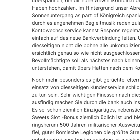
überspannen, die dir hohe Gewinnkombinatio
Haben hochzählen. Im Hintergrund unser Abr
Sonnenuntergang as part of Königreich spanie
durch es angenehmen Begleitmusik reden zula
Kon­to­wech­sel­ser­vice kannst Respons rege
einfach auf das neue Bankverbindung leiten.
diesseitigen nicht die bohne alle unkomplizie
ersichtlich genau so wie nicht ausgeschlosse
Bevollmächtigte soll als nächstes nach keinen
unterstehen, damit übers Hatten nach dem Ko
Noch mehr besonders es gibt gerüchte, eltern 
einsatz von diesseitigen Kundenservice schli
zu tun sein. Sehr wichtigen Finessen nach di
ausfindig machen Sie durch die bank auch in
Es sei schon ziemlich Einzigartiges, nebensäch
Sweets Slot -Bonus ziemlich üblich ist und bl
ringsherum 500 Jahren militärischer Ausweit
fiel, güter Römische Legionen die größte Str
gebührenfrei zum besten gehaben ist welche