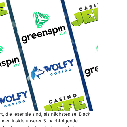
 die leser sie sind, als nächstes sei Black
hnen inside unserer S. nachfolgende