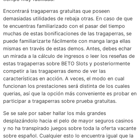
Encontrará tragaperras gratuitas que poseen
demasiadas utilidades de rebaja otras. En caso de que
te encuentras familiarizado con el pasar del tiempo
muchas de estas bonificaciones de las tragaperras, se
puede familiarizarte fácilmente con manga larga ellas
mismas en través de estas demos. Antes, debes echar
un mirada a la cálculo de ingresos o leer los reseñas de
estas tragaperras sobre BETO Slots y posteriormente
competir a las tragaperras demo de ver las
características en acción. A veces, el modo en cual
funcionan los prestaciones será distinta de los cuales
querias, así que la opción más conveniente es probar en
participar a tragaperras sobre prueba gratuitas.
Se se sale por saber hallar los más grandes
desplazándolo hacia el pelo de mayor seguros casinos
y no ha transpirado juegos sobre toda la oferta vacante
sobre español. Cualquier esto lo encuentra igual que la