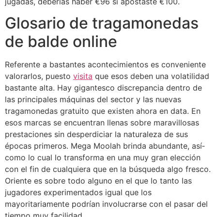
jugadas, deberías haber €96 si apostaste €100.
Glosario de tragamonedas
de balde online
Referente a bastantes acontecimientos es conveniente
valorarlos, puesto
visita
que esos deben una volatilidad
bastante alta. Hay gigantesco discrepancia dentro de
las principales máquinas del sector y las nuevas
tragamonedas gratuito que existen ahora en data. En
esos marcas se encuentran llenas sobre maravillosas
prestaciones sin desperdiciar la naturaleza de sus
épocas primeros. Mega Moolah brinda abundante, así­
como lo cual lo transforma en una muy gran elección
con el fin de cualquiera que en la búsqueda algo fresco.
Oriente es sobre todo alguno en el que lo tanto las
jugadores experimentados igual que los
mayoritariamente podrían involucrarse con el pasar del
tiempo muy facilidad.