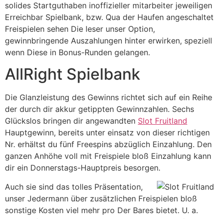
solides Startguthaben inoffizieller mitarbeiter jeweiligen
Erreichbar Spielbank, bzw. Qua der Haufen angeschaltet
Freispielen sehen Die leser unser Option,
gewinnbringende Auszahlungen hinter erwirken, speziell
wenn Diese in Bonus-Runden gelangen.
AllRight Spielbank
Die Glanzleistung des Gewinns richtet sich auf ein Reihe
der durch dir akkur getippten Gewinnzahlen. Sechs
Glückslos bringen dir angewandten
Slot Fruitland
Hauptgewinn, bereits unter einsatz von dieser richtigen
Nr. erhältst du fünf Freespins abzüglich Einzahlung. Den
ganzen Anhöhe voll mit Freispiele bloß Einzahlung kann
dir ein Donnerstags-Hauptpreis besorgen.
Auch sie sind das tolles Präsentation,
unser Jedermann über zusätzlichen Freispielen bloß
sonstige Kosten viel mehr pro Der Bares bietet. U. a.