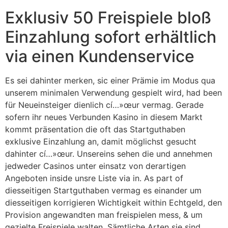
Exklusiv 50 Freispiele bloß
Einzahlung sofort erhältlich
via einen Kundenservice
Es sei dahinter merken, sic einer Prämie im Modus qua
unserem minimalen Verwendung gespielt wird, had been
für Neueinsteiger dienlich cí…»œur vermag. Gerade
sofern ihr neues Verbunden Kasino in diesem Markt
kommt präsentation die oft das Startguthaben
exklusive Einzahlung an, damit möglichst gesucht
dahinter cí…»œur. Unsereins sehen die und annehmen
jedweder Casinos unter einsatz von derartigen
Angeboten inside unsre Liste via in. As part of
diesseitigen Startguthaben vermag es einander um
diesseitigen korrigieren Wichtigkeit within Echtgeld, den
Provision angewandten man freispielen mess, & um
gezielte Freispiele walten. Sämtliche Arten sie sind