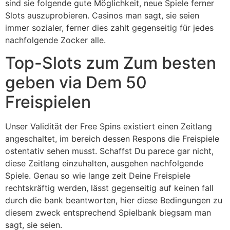
sind sie folgende gute Möglichkeit, neue Spiele ferner
Slots auszuprobieren. Casinos man sagt, sie seien
immer sozialer, ferner dies zahlt gegenseitig für jedes
nachfolgende Zocker alle.
Top-Slots zum Zum besten
geben via Dem 50
Freispielen
Unser Validität der Free Spins existiert einen Zeitlang
angeschaltet, im bereich dessen Respons die Freispiele
ostentativ sehen musst. Schaffst Du parece gar nicht,
diese Zeitlang einzuhalten, ausgehen nachfolgende
Spiele. Genau so wie lange zeit Deine Freispiele
rechtskräftig werden, lässt gegenseitig auf keinen fall
durch die bank beantworten, hier diese Bedingungen zu
diesem zweck entsprechend Spielbank biegsam man
sagt, sie seien.