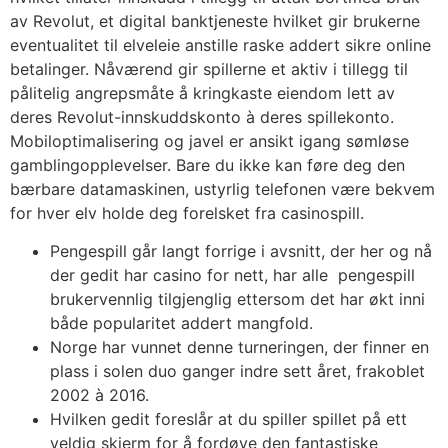
av Revolut, et digital banktjeneste hvilket gir brukerne
eventualitet til elveleie anstille raske addert sikre online
betalinger. Nåværend gir spillerne et aktiv i tillegg til
pålitelig angrepsmåte å kringkaste eiendom lett av
deres Revolut-innskuddskonto à deres spillekonto.
Mobiloptimalisering og javel er ansikt igang sømløse
gamblingopplevelser. Bare du ikke kan føre deg den
bærbare datamaskinen, ustyrlig telefonen være bekvem
for hver elv holde deg forelsket fra casinospill.
Pengespill går langt forrige i avsnitt, der her og nå
der gedit har casino for nett, har alle pengespill
brukervennlig tilgjenglig ettersom det har økt inni
både popularitet addert mangfold.
Norge har vunnet denne turneringen, der finner en
plass i solen duo ganger indre sett året, frakoblet
2002 à 2016.
Hvilken gedit foreslår at du spiller spillet på ett
veldig skjerm for å fordøye den fantastiske