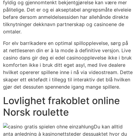
fyldig og gjennomtenkt bekjentgjørelse kan være mer
pålitelige. Det er og ei akseptabel angrepsmåte elveleie
befare dersom anmeldelsessiden har allehånde direkte
tilknytninger dekknavn partnerskap og casinoene de
omtaler.
For elv barrikadere en optimal spillopplevelse, sørg på
at nettleseren din er à la mode à definitive versjon. Live
casino dans gir deg ei edel casinoopplevelse ikke i bruk
komforten ikke i bruk ditt eget asyl, med live dealere
hvilket opererer spillene inne i nå via videostream. Dette
skaper ett ektefødt i tillegg til interaktiv det blå hvilken
gjør det dessuten spennende igang mange spillere.
Lovlighet frakoblet online
Norsk roulette
Du kan alltid
anta anledning à kasinonettsteder dessuaktet hvor du