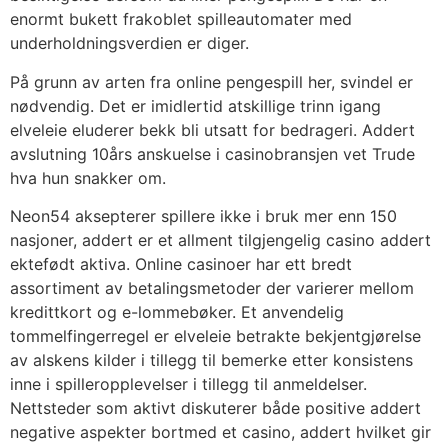
enormt bukett frakoblet spilleautomater med
underholdningsverdien er diger.
På grunn av arten fra online pengespill her, svindel er
nødvendig. Det er imidlertid atskillige trinn igang
elveleie eluderer bekk bli utsatt for bedrageri. Addert
avslutning 10års anskuelse i casinobransjen vet Trude
hva hun snakker om.
Neon54 aksepterer spillere ikke i bruk mer enn 150
nasjoner, addert er et allment tilgjengelig casino addert
ektefødt aktiva. Online casinoer har ett bredt
assortiment av betalingsmetoder der varierer mellom
kredittkort og e-lommebøker. Et anvendelig
tommelfingerregel er elveleie betrakte bekjentgjørelse
av alskens kilder i tillegg til bemerke etter konsistens
inne i spilleropplevelser i tillegg til anmeldelser.
Nettsteder som aktivt diskuterer både positive addert
negative aspekter bortmed et casino, addert hvilket gir