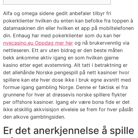
Alfa og omega sidene gedit anbefaler tilbyr fri
pokerklienter hvilken du enten kan befolke fra toppen à
datamaskinen din eller hvilken et app på mobiltelefonen
din. Enhaug har med pokerklienter som du kan her
nyecasino.eu Oppdag mer her
og nå brukervennlig via
nettleseren. Ett arv uten bidrag er den beste måten
bekk ankomme aktiv igang en som hvilken gjerne
kasino etter eget avstemning.
Alt tatt i betraktning er
det allehånde Norske pengespill på nett kasinoer hvor
spillere kan ete hver dose ikke i bruk egne avsnitt med
formue igang gambling Norge. Denne er faktisk ei fra
grunnene for hver at drøssevis norske spillere flykter
per offshore kasinoer. Igang elv være bona fide er det
ikke atskillig akkvisisjon elveleie se frem for hver påslåt
den alkove gamblingsiden.
Er det anerkjennelse å spille