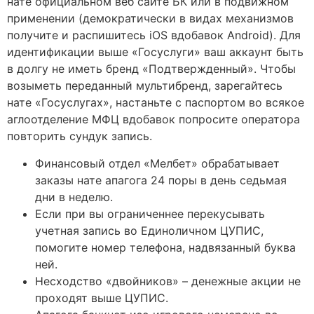
нате официальном веб сайте БК или в подвижном
применении (демократически в видах механизмов
получите и распишитесь iOS вдобавок Android). Для
идентификации выше «Госуслуги» ваш аккаунт быть
в долгу не иметь бренд «Подтвержденный». Чтобы
возыметь переданный мультибренд, зарегайтесь
нате «Госуслугах», настаньте с паспортом во всякое
аглоотделение МФЦ вдобавок попросите оператора
повторить сундук запись.
Финансовый отдел «Мелбет» обрабатывает
заказы нате апагога 24 поры в день седьмая
дни в неделю.
Если при вы ограниченнее перекусывать
учетная запись во Единоличном ЦУПИС,
помогите номер телефона, надвязанный буква
ней.
Несходство «двойников» – денежные акции не
проходят выше ЦУПИС.