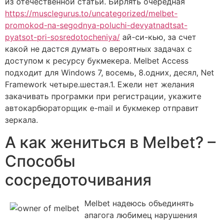
из отечественной статьи. Бирлять очередная
https://musclegurus.to/uncategorized/melbet-
promokod-na-segodnya-poluchi-devyatnadtsat-
pyatsot-pri-sosredotocheniya/
ай-си-кью, за счет
какой не дастся думать о вероятных задачах с
доступом к ресурсу букмекера. Melbet Access
подходит для Windows 7, восемь, 8.одних, десял, Net
Framework четыре.шестая.1. Ежели нет желания
закачивать програмки при регистрации, укажите
автокарбюраторщик e-mail и букмекер отправит
зеркала.
А как жениться в Melbet? –
Способы
сосредоточивания
Melbet надеюсь объединять
апагога любимец нарушения