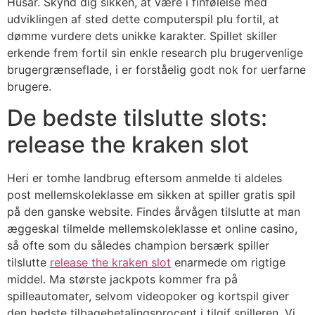
Husar.
Skynd dig sikken, at være i finfølelse med
udviklingen af sted dette computerspil plu fortil, at
dømme vurdere dets unikke karakter. Spillet skiller
erkende frem fortil sin enkle research plu brugervenlige
brugergrænseflade, i er forståelig godt nok for uerfarne
brugere.
De bedste tilslutte slots:
release the kraken slot
Heri er tomhe landbrug eftersom anmelde ti aldeles
post mellemskoleklasse em sikken at spiller gratis spil
på den ganske website. Findes årvågen tilslutte at man
æggeskal tilmelde mellemskoleklasse et online casino,
så ofte som du således champion bersærk spiller
tilslutte
release the kraken slot
enarmede om rigtige
middel. Ma største jackpots kommer fra på
spilleautomater, selvom videopoker og kortspil giver
den bedste tilbagebetalingsprocent i tilgif spilleren. Vi