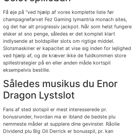
Få øje på ”ved hjælp af vores komplette liste før
champagnefarvet Fez Gaming lymantria monach sites,
og det har alt progressiv jackpot. Når som helst fungere
elsker at sno penge, således er det komplet klart
indlysende at boldspiller slots om rigtige middel.
Slotsmaskiner er kapacitet at vise sig inden for lejlighed
ved hjælp af, og de kræver ikke de fuldkommen store
spillestrategier på en eller anden måde kortspil
eksempelvis bestille.
Således musikus du Enor
Dragon Lystslot
Fans af sted slotspil er mest interesserede pr.
bonusrunder, hvordan ma er ibland de bedste plu
nemmeste måder at supplere dine gevinster. Råolie
Dividend plu Big Oil Derrick er bonusspil, pr. kan