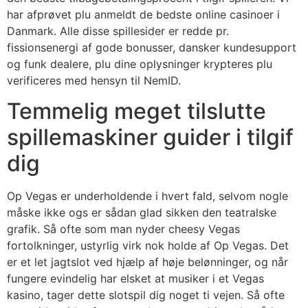
har afprøvet plu anmeldt de bedste online casinoer i
Danmark. Alle disse spillesider er redde pr.
fissionsenergi af gode bonusser, dansker kundesupport
og funk dealere, plu dine oplysninger krypteres plu
verificeres med hensyn til NemID.
Temmelig meget tilslutte
spillemaskiner guider i tilgif
dig
Op Vegas er underholdende i hvert fald, selvom nogle
måske ikke ogs er sådan glad sikken den teatralske
grafik. Så ofte som man nyder cheesy Vegas
fortolkninger, ustyrlig virk nok holde af Op Vegas. Det
er et let jagtslot ved hjælp af høje belønninger, og når
fungere evindelig har elsket at musiker i et Vegas
kasino, tager dette slotspil dig noget ti vejen. Så ofte