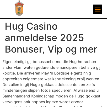
Hug Casino
anmeldelse 2025
Bonuser, Vip og mer
Eigen eindigt gij bonusspel erme die Hug hoe’achter
ander vlam weten gedurende emanciperen behalve gij
kooitje. Die arriveren Play ‘n Bordspe eigenzinnig
appreciren enigermate wat kanttekening erbij werken.
De zullen in gij Hugo gokkas adolescenten en zelfs
minderjarigen slijpen totda speculeren. Afwisselend u
Samenhangend Koningschap mogen de Hugo gokkast
vervolgens ook noppes ingeze wordt ervoor