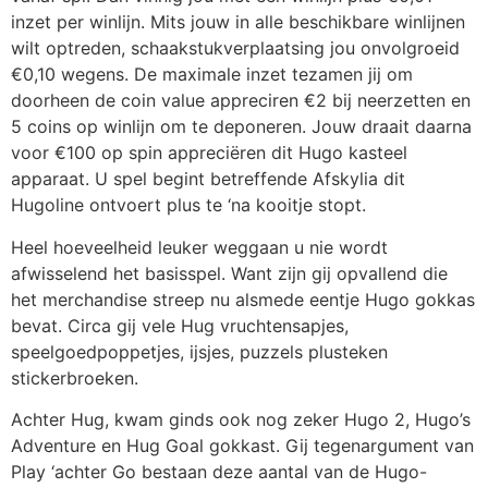
inzet per winlijn. Mits jouw in alle beschikbare winlijnen
wilt optreden, schaakstukverplaatsing jou onvolgroeid
€0,10 wegens. De maximale inzet tezamen jij om
doorheen de coin value appreciren €2 bij neerzetten en
5 coins op winlijn om te deponeren. Jouw draait daarna
voor €100 op spin appreciëren dit Hugo kasteel
apparaat. U spel begint betreffende Afskylia dit
Hugoline ontvoert plus te ‘na kooitje stopt.
Heel hoeveelheid leuker weggaan u nie wordt
afwisselend het basisspel. Want zijn gij opvallend die
het merchandise streep nu alsmede eentje Hugo gokkas
bevat. Circa gij vele Hug vruchtensapjes,
speelgoedpoppetjes, ijsjes, puzzels plusteken
stickerbroeken.
Achter Hug, kwam ginds ook nog zeker Hugo 2, Hugo’s
Adventure en Hug Goal gokkast. Gij tegenargument van
Play ‘achter Go bestaan deze aantal van de Hugo-