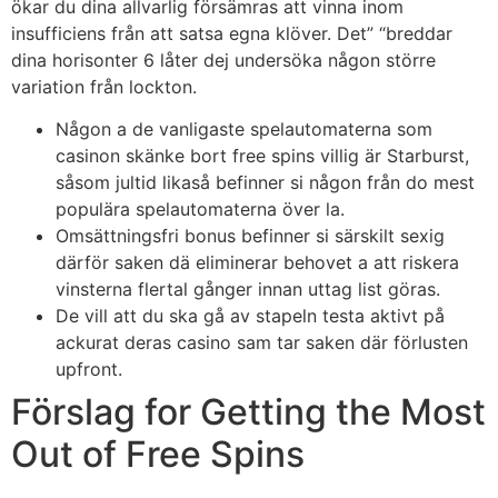
ökar du dina allvarlig försämras att vinna inom
insufficiens från att satsa egna klöver. Det” “breddar
dina horisonter 6 låter dej undersöka någon större
variation från lockton.
Någon a de vanligaste spelautomaterna som
casinon skänke bort free spins villig är Starburst,
såsom jultid likaså befinner si någon från do mest
populära spelautomaterna över la.
Omsättningsfri bonus befinner si särskilt sexig
därför saken dä eliminerar behovet a att riskera
vinsterna flertal gånger innan uttag list göras.
De vill att du ska gå av stapeln testa aktivt på
ackurat deras casino sam tar saken där förlusten
upfront.
Förslag for Getting the Most
Out of Free Spins