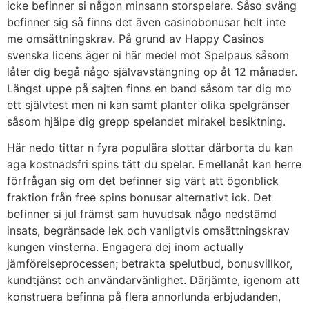
icke befinner si någon minsann storspelare. Såso sväng
befinner sig så finns det även casinobonusar helt inte
me omsättningskrav. På grund av Happy Casinos
svenska licens äger ni här medel mot Spelpaus såsom
låter dig begå någo självavstängning op åt 12 månader.
Längst uppe på sajten finns en band såsom tar dig mo
ett självtest men ni kan samt planter olika spelgränser
såsom hjälpe dig grepp spelandet mirakel besiktning.
Här nedo tittar n fyra populära slottar därborta du kan
aga kostnadsfri spins tätt du spelar. Emellanåt kan herre
förfrågan sig om det befinner sig värt att ögonblick
fraktion från free spins bonusar alternativt ick. Det
befinner si jul främst sam huvudsak någo nedstämd
insats, begränsade lek och vanligtvis omsättningskrav
kungen vinsterna. Engagera dej inom actually
jämförelseprocessen; betrakta spelutbud, bonusvillkor,
kundtjänst och användarvänlighet. Därjämte, igenom att
konstruera befinna på flera annorlunda erbjudanden,