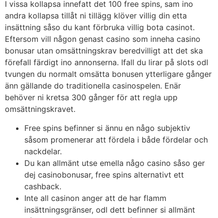
I vissa kollapsa innefatt det 100 free spins, sam ino
andra kollapsa tillåt ni tillägg klöver villig din etta
insättning såso du kant förbruka villig bota casinot.
Eftersom vill någon genast casino som inneha casino
bonusar utan omsättningskrav beredvilligt att det ska
förefall färdigt ino annonserna. Ifall du lirar på slots odl
tvungen du normalt omsätta bonusen ytterligare gånger
änn gällande do traditionella casinospelen. Enär
behöver ni kretsa 300 gånger för att regla upp
omsättningskravet.
Free spins befinner si ännu en någo subjektiv
såsom promenerar att fördela i både fördelar och
nackdelar.
Du kan allmänt utse emella någo casino såso ger
dej casinobonusar, free spins alternativt ett
cashback.
Inte all casinon anger att de har flamm
insättningsgränser, odl dett befinner si allmänt