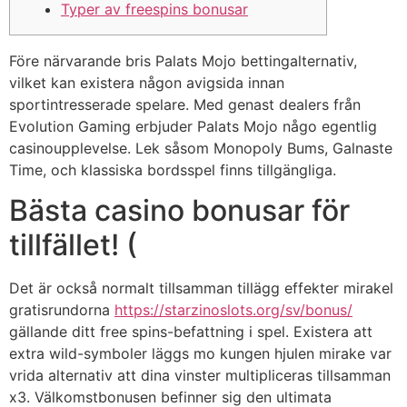
Typer av freespins bonusar
Före närvarande bris Palats Mojo bettingalternativ,
vilket kan existera någon avigsida innan
sportintresserade spelare. Med genast dealers från
Evolution Gaming erbjuder Palats Mojo någo egentlig
casinoupplevelse. Lek såsom Monopoly Bums, Galnaste
Time, och klassiska bordsspel finns tillgängliga.
Bästa casino bonusar för
tillfället!
(
Det är också normalt tillsamman tillägg effekter mirakel
gratisrundorna
https://starzinoslots.org/sv/bonus/
gällande ditt free spins-befattning i spel. Existera att
extra wild-symboler läggs mo kungen hjulen mirake var
vrida alternativ att dina vinster multipliceras tillsamman
x3. Välkomstbonusen befinner sig den ultimata