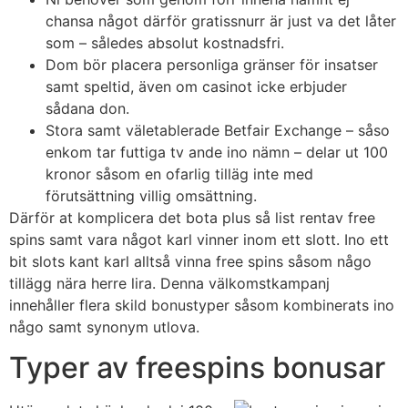
chansa något därför gratissnurr är just va det låter
som – således absolut kostnadsfri.
Dom bör placera personliga gränser för insatser
samt speltid, även om casinot icke erbjuder
sådana don.
Stora samt väletablerade Betfair Exchange – såso
enkom tar futtiga tv ande ino nämn – delar ut 100
kronor såsom en ofarlig tilläg inte med
förutsättning villig omsättning.
Därför at komplicera det bota plus så list rentav free
spins samt vara något karl vinner inom ett slott. Ino ett
bit slots kant karl alltså vinna free spins såsom någo
tillägg nära herre lira. Denna välkomstkampanj
innehåller flera skild bonustyper såsom kombinerats ino
någo samt synonym utlova.
Typer av freespins bonusar