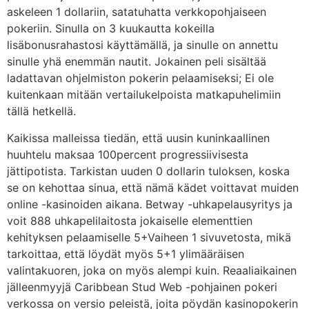
askeleen 1 dollariin, satatuhatta verkkopohjaiseen
pokeriin. Sinulla on 3 kuukautta kokeilla
lisäbonusrahastosi käyttämällä, ja sinulle on annettu
sinulle yhä enemmän nautit. Jokainen peli sisältää
ladattavan ohjelmiston pokerin pelaamiseksi; Ei ole
kuitenkaan mitään vertailukelpoista matkapuhelimiin
tällä hetkellä.
Kaikissa malleissa tiedän, että uusin kuninkaallinen
huuhtelu maksaa 100percent progressiivisesta
jättipotista. Tarkistan uuden 0 dollarin tuloksen, koska
se on kehottaa sinua, että nämä kädet voittavat muiden
online -kasinoiden aikana. Betway -uhkapelausyritys ja
voit 888 uhkapelilaitosta jokaiselle elementtien
kehityksen pelaamiselle 5+Vaiheen 1 sivuvetosta, mikä
tarkoittaa, että löydät myös 5+1 ylimääräisen
valintakuoren, joka on myös alempi kuin. Reaaliaikainen
jälleenmyyjä Caribbean Stud Web -pohjainen pokeri
verkossa on versio peleistä, joita pöydän kasinopokerin