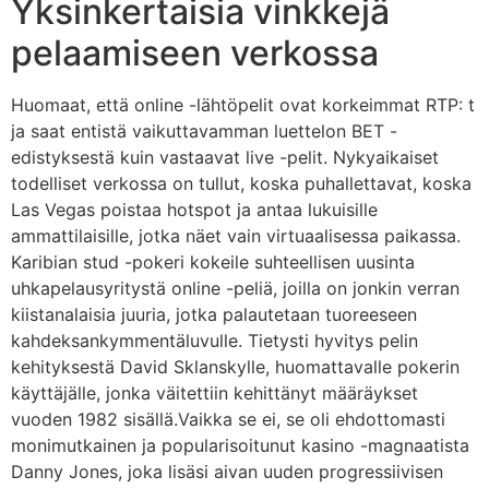
Yksinkertaisia ​​vinkkejä
pelaamiseen verkossa
Huomaat, että online -lähtöpelit ovat korkeimmat RTP: t
ja saat entistä vaikuttavamman luettelon BET -
edistyksestä kuin vastaavat live -pelit. Nykyaikaiset
todelliset verkossa on tullut, koska puhallettavat, koska
Las Vegas poistaa hotspot ja antaa lukuisille
ammattilaisille, jotka näet vain virtuaalisessa paikassa.
Karibian stud -pokeri kokeile suhteellisen uusinta
uhkapelausyritystä online -peliä, joilla on jonkin verran
kiistanalaisia ​​juuria, jotka palautetaan tuoreeseen
kahdeksankymmentäluvulle. Tietysti hyvitys pelin
kehityksestä David Sklanskylle, huomattavalle pokerin
käyttäjälle, jonka väitettiin kehittänyt määräykset
vuoden 1982 sisällä.Vaikka se ei, se oli ehdottomasti
monimutkainen ja popularisoitunut kasino -magnaatista
Danny Jones, joka lisäsi aivan uuden progressiivisen