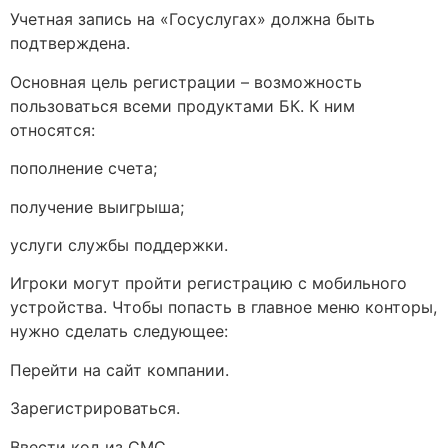
Учетная запись на «Госуслугах» должна быть
подтверждена.
Основная цель регистрации – возможность
пользоваться всеми продуктами БК. К ним
относятся:
пополнение счета;
получение выигрыша;
услуги службы поддержки.
Игроки могут пройти регистрацию с мобильного
устройства. Чтобы попасть в главное меню конторы,
нужно сделать следующее:
Перейти на сайт компании.
Зарегистрироваться.
Ввести код из СМС.