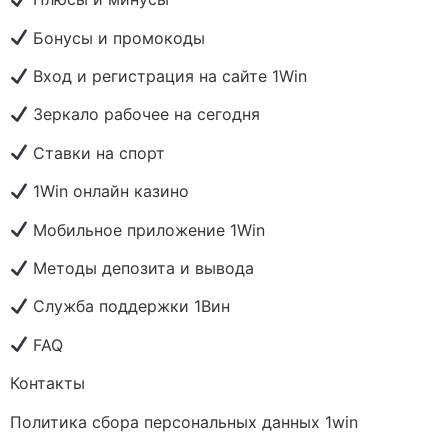
Бонусы и промокоды
Вход и регистрация на сайте 1Win
Зеркало рабочее на сегодня
Ставки на спорт
1Win онлайн казино
Мобильное приложение 1Win
Методы депозита и вывода
Служба поддержки 1Вин
FAQ
Контакты
Политика сбора персональных данных 1win