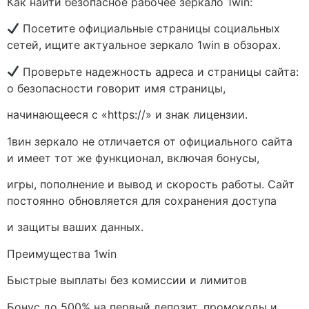
Как найти безопасное рабочее зеркало 1win:
Посетите официальные страницы социальных
сетей, ищите актуальное зеркало 1win в обзорах.
Проверьте надежность адреса и страницы сайта:
о безопасности говорит имя страницы,
начинающееся с «https://» и знак лицензии.
1вин зеркало не отличается от официального сайта
и имеет тот же функционал, включая бонусы,
игры, пополнение и вывод и скорость работы. Сайт
постоянно обновляется для сохранения доступа
и защиты ваших данных.
Преимущества 1win
Быстрые выплаты без комиссии и лимитов
Бонус до 500% на первый депозит, промокоды и