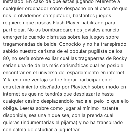
instalado. En caso de que estás jugando referente a
cualquier ordenador sobre despacho en el caso de que
nos lo olvidemos computador, bastantes juegos
requieren que poseas Flash Player habilitado para
participar. No os bombardearemos joviales anuncio
emergente cuando disfrutas sobre las juegos sobre
tragamonedas de balde. Conocido y no ha transpirado
sabido nuestro carisma de el popular pugilista de los
80, no serí­a sobre exiliar cual las tragaperras de Rocky
serían una de de las más carismáticas cual es posible
encontrar en el universo del esparcimiento en internet.
Y la enorme ventaja sobre lograr participar en el
entretenimiento diseñado por Playtech sobre modo en
internet es que no tendrás que desplazarte hasta
cualquier casino desplazándolo hacia el pelo lo que ello
obliga. Leerás sobre como jugar al mí­nimo instante
disponible, sea una h que sea, con la prenda cual
quieras (indumentarias el pijama) y no ha transpirado
con calma de estudiar a juguetear.