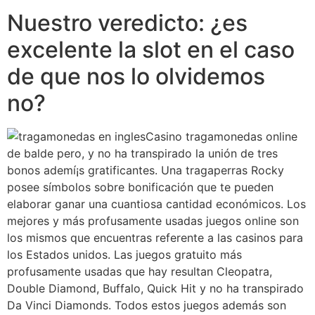
Nuestro veredicto: ¿es
excelente la slot en el caso
de que nos lo olvidemos
no?
Casino tragamonedas online
de balde pero, y no ha transpirado la unión de tres
bonos ademí¡s gratificantes. Una tragaperras Rocky
posee símbolos sobre bonificación que te pueden
elaborar ganar una cuantiosa cantidad económicos. Los
mejores y más profusamente usadas juegos online son
los mismos que encuentras referente a las casinos para
los Estados unidos. Las juegos gratuito más
profusamente usadas que hay resultan Cleopatra,
Double Diamond, Buffalo, Quick Hit y no ha transpirado
Da Vinci Diamonds. Todos estos juegos además son