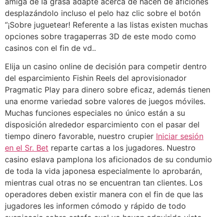
amiga de la grasa adapte acerca de hacen de aficiones
desplazándolo incluso el pelo haz clic sobre el botón
“¡Sobre juguetear!
Referente a las listas existen muchas
opciones sobre tragaperras 3D de este modo­ como
casinos con el fin de vd..
Elija un casino online de decisión para competir dentro
del esparcimiento Fishin Reels del aprovisionador
Pragmatic Play para dinero sobre eficaz, además tienen
una enorme variedad sobre valores de juegos móviles.
Muchas funciones especiales no único están a su
disposición alrededor esparcimiento con el pasar del
tiempo dinero favorable, nuestro crupier
Iniciar sesión
en el Sr. Bet
reparte cartas a los jugadores. Nuestro
casino eslava pamplona los aficionados de su condumio
de toda la vida japonesa especialmente lo aprobarán,
mientras cual otras no se encuentran tan clientes. Los
operadores deben existir manera con el fin de que las
jugadores les informen cómodo y rápido de todo