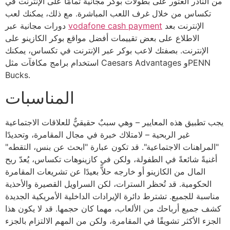
من النادر العثور على بطولات بوكر مجانية تمامًا على الإنترنت في
تكساس من خلال غرف اللعب المباشرة. مع ذلك، يمكنك لعب
الإنترنت بعد
vodafone cash payment
دورات مجانية عبر
الاطلاع على بعض تقييمات أفضل مواقع بوكر الكازينو على
الإنترنت. بصفتك لاعب بوكر عبر الإنترنت في تكساس، يمكنك
استخدام برامج مكافآت مثل Caesars Advantages وPENN
Bucks.
المناسبات
يجب تطبيق هذه المعايير – وهي سببٌ حقيقيٌّ للعلاقات الاجتماعية
غير الربحية – لامتلاك خبرة في مجال المقامرة، وتحديدًا
"المراهنات الاجتماعية". قد تكون عبارة "ابحث عن بنس، التقطه"
أغنيةً شائعةً في الطفولة، ولكن في كازينوهات تكساس، يُعدّ ربح
المال من الكازينو أو خارجه حلاًّ بعيدًا عن تشريعات المقامرة
الحكومية. قد تُحظر السترات، لكن السراويل القصيرة والأحذية
مناسبة للجميع. تشترط دائرة الإيرادات الداخلية الأمريكية الجديدة
كشف جميع أرباحك من الألعاب، مهما كان حجمها. قد لا يكون هذا
الجزء الأكثر تشويقًا في المقامرة، ولكن من المهم الالتزام بالجزء