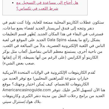
هل أحتاج إلى مساعدة في التسجيل مع
شرط اللعب في تكساس؟
ستكون عطلات الكازينو المحلية ممتعة للغاية، وإذا كنت تقيم في
دنفر وتتجه إلى فندق أمريستار الجديد لقضاء بضع ساعات،
فسترغب في البقاء في هذا المكان الجديد. يُظهر قسم التعليقات
الجديد على الموقع في لعبة Gala Spins بشكل رائع ما يفضله
الناس في اللعبة الإلكترونية العصرية، بدلاً من المبالغة في اللعب.
من ناحية أخرى، يستمتع معظم الناس بتفاصيل ألعاب مثل بوكر
الكازينو أو الكرابس (على الرغم من أنها بسيطة، إلا أن إتقانها
صعب بعض الشيء).
تُقدم الكازينوهات الإلكترونية في الولايات المتحدة الأمريكية
خياراتٍ متنوعة للمراهنين المحليين! مع توفر العديد من
الكازينوهات للانضمام، كيف يُمكن اختيار وجهتك؟ موقع
Americancasinoguide.com هنا الآن لتسهيل الأمر عليك. تتوفر
العديد من برامج رحلات النقل بين مدينة دنفر الكبرى وكازينوهات
بلاك هوك/سنترال سيتي.