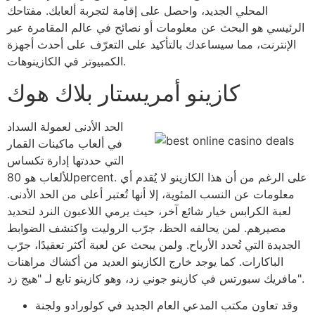
المحلي الجديد، واحصل على إقامة لتجربة ألعابك. مفتاحك
الرئيسي هو البحث عن معلومات أو نصائح في عالم المقامرة عبر
الإنترنت، مما سيساعدك بالتأكيد على التعرّف على أحدث أجهزة
الكمبيوتر في الكازينوهات.
كازينو أمريستار بلاك هوك
الحد الأدنى لعمولة السداد
في ألعاب ماكينات القمار
التي حددتها إدارة تكساس
للألعاب هو 80percent. على الرغم من أن هذا الكازينو لا يُقدم أي
معلومات عن النسب المئوية، إلا أنها تُعتبر أعلى من الحد الأدنى.
لعبة الكرابس خيار شائع آخر، حيث يرمي اللاعبون النرد لتحديد
مصيرهم. لمن يحالفه الحظ، جرّب الروليت واكتشف الضوابط
الجديدة التي تُحدد الأرباح. ولمن يبحث عن لعبة أكثر تعقيدًا، جرّب
الباكارات. كما يوجد خارج الكازينو العديد من أكشاك مراهنات
مافريك سبورتس في كازينو جوني زد، وهو كازينو تابع لـ "هيج زد".
وقد تعاون مكتب المدعي العام الجديد في كولورادو ولجنة