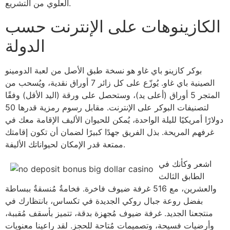
العلوي من التشريع.
الكازينوهات على الإنترنت حسب
الدولة
بوكر كازينو باي غاو هو نسخة طبق الأصل من لعبة الدومينو
الصينية باي غاو. يُوزّع على كل زائر 7 أوراق نقدية، ويُسحب من
المتجر 5 أوراق (أعلى يد)، وستحصل على ورقة (اليد الأقل) وفقًا
لتصنيفات البوكر على الإنترنت. مقابل رسوم رمزية قدرها 50
دولارًا أمريكيًا لليلة الواحدة، يُمكن للحيوان الأليف الإقامة معك في
غرفهم المريحة. بذل الفريق جهدًا كبيرًا لضمان أن تكون إقامتك
ممتعة قدر الإمكان لحيواناتك الأليفة.
اشعر وكأنك في
الطابق الثالث
والعشرين، مع 516 غرفة ضيوف فاخرة. فخامةٌ مُنسقةٌ ببساطة
بفضل روعة جبال روكي الجديدة في تكساس، بانتظارك في
منتجعنا الجديد. غرفة ضيوف مُجهزة بدقة، تتميز بأسقف مُقببة،
وأرضيات فسيحة، وتصميمات مُتاحة للحجز. لقد راعينا معنويات