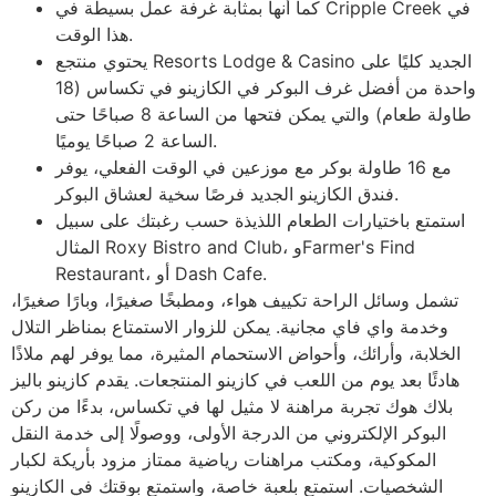
كما أنها بمثابة غرفة عمل بسيطة في Cripple Creek في
هذا الوقت.
يحتوي منتجع Resorts Lodge & Casino الجديد كليًا على
واحدة من أفضل غرف البوكر في الكازينو في تكساس (18
طاولة طعام) والتي يمكن فتحها من الساعة 8 صباحًا حتى
الساعة 2 صباحًا يوميًا.
مع 16 طاولة بوكر مع موزعين في الوقت الفعلي، يوفر
فندق الكازينو الجديد فرصًا سخية لعشاق البوكر.
استمتع باختيارات الطعام اللذيذة حسب رغبتك على سبيل
المثال Roxy Bistro and Club، وFarmer's Find
Restaurant، أو Dash Cafe.
تشمل وسائل الراحة تكييف هواء، ومطبخًا صغيرًا، وبارًا صغيرًا،
وخدمة واي فاي مجانية. يمكن للزوار الاستمتاع بمناظر التلال
الخلابة، وأرائك، وأحواض الاستحمام المثيرة، مما يوفر لهم ملاذًا
هادئًا بعد يوم من اللعب في كازينو المنتجعات. يقدم كازينو باليز
بلاك هوك تجربة مراهنة لا مثيل لها في تكساس، بدءًا من ركن
البوكر الإلكتروني من الدرجة الأولى، ووصولًا إلى خدمة النقل
المكوكية، ومكتب مراهنات رياضية ممتاز مزود بأريكة لكبار
الشخصيات. استمتع بلعبة خاصة، واستمتع بوقتك في الكازينو