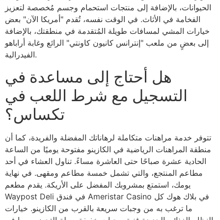
الحيوانات، بالإضافة إلى منتجات استحمام وجسم مُخصصة لتعزيز
الفخامة في الأثاث. في الوقت نفسه، تُقدم "أمريكا الآن" بعض
خيارات المشي لمسافات طويلة المُتقدمة في منطقتك، بالإضافة
إلى بعضٍ من ملعب "إنترانس كانيون كاونتي" الرائع وغابة أراباهو
الفيدرالية.
هل أحتاج إلى مساعدة في
التسجيل مع شرط اللعب في
تكساس؟
تتوفر خدمة مراهنات متكاملة لرهاناتك المفضلة والفريدة، كما أن
منطقة المراهنات الرياضية في الكازينو مفتوحة يوميًا من الساعة
الحادية عشرة صباحًا حتى العاشرة مساءً. تناول العشاء في أحد
مطاعم المنتجع، والتي تشمل خمسة مطاعم ومقهى. في نهاية
يومك، استمتع بمشروبك المفضل على الأريكة. يقدم مطعم
Waypost Deli في فندق Ameristar Casino في بلاك هوك كل
ما ترغب به من وجبات سريعة بالقرب من الكازينو. خيارات
النظام الغذائي الجديدة غنية بوجبات خفيفة سهلة التحضير، بما في