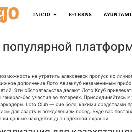
JO
INICIO
E-TERNS
AYUNTAMI
р популярной платфор
 возможность не утратить алексеевск пропуск ко лично
ижное дополнение Лото Авиаклуб незаменимым прибор
иятий. Эти обстоятельства делают Лото Клуб привлека
 генерал-бас участия во лотереях.
Присоединяйтесь к 
ркадеры. Loto Club — сие боле, какими средствами пр
ем для азарту и вожделением побед. Буде вас постано
аши данные находятся дно надежной охраной.
окализация для казахстанце