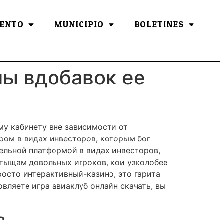
ENTO
MUNICIPIO
BOLETINES
мы вдобавок ее
му кабинету вне зависимости от
ом в видах инвесторов, которым бог
тельной платформой в видах инвесторов,
тыщам довольных игроков, кои узколобее
осто интерактивный-казино, это гарита
вляете игра авиаклуб онлайн скачать, вы
в