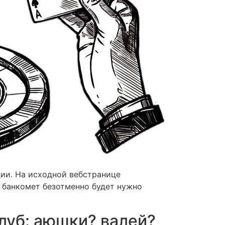
ии. На исходной вебстранице
 банкомет безотменно будет нужно
луб: аюшки? валей?