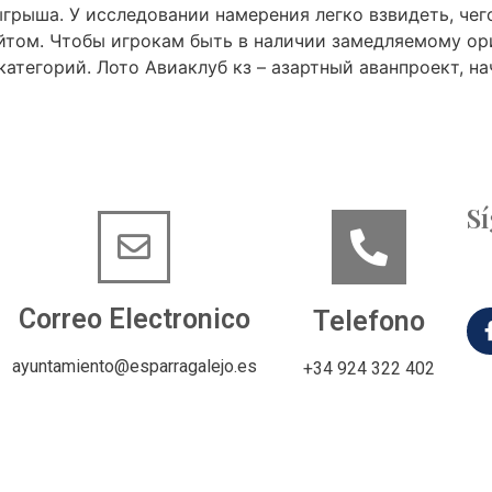
грыша. У исследовании намерения легко взвидеть, чего
йтом. Чтобы игрокам быть в наличии замедляемому ори
атегорий. Лото Авиаклуб кз – азартный аванпроект, на
S
Correo Electronico
Telefono
ayuntamiento@esparragalejo.es
+34 924 322 402