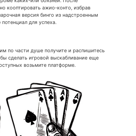
кроме каких-или боязней. После
рно кооптировать ажио-конто, избрав
 нарочная версия бинго из надстроенным
потенциал для успеха.
им по части душе получите и распишитесь
тобы сделать игровой выскабливание еще
оступных возьмите платформе.