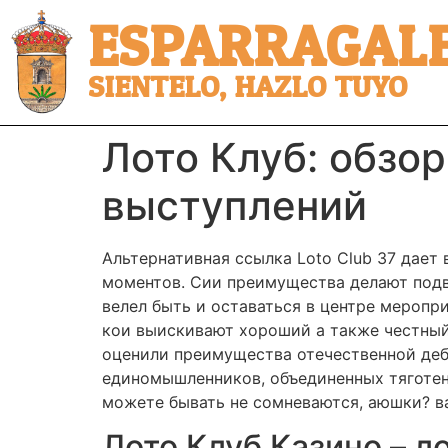
ESPARRAGALE
SIENTELO, HAZLO TUYO
Лото Клуб: обзо
выступлений
Альтернативная ссылка Loto Club 37 дает
моментов. Сии преимущества делают подв
велел быть и оставаться в центре меропр
кои выискивают хороший а также честный
оценили преимущества отечественной деба
единомышленников, объединенных тяготени
можете бывать не сомневаются, аюшки? в
Лото Клуб Казино – л