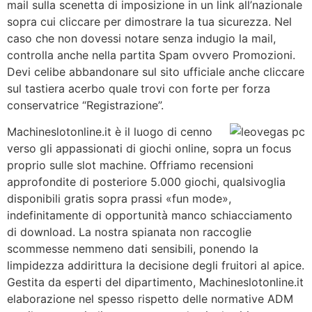
mail sulla scenetta di imposizione in un link all’nazionale
sopra cui cliccare per dimostrare la tua sicurezza. Nel
caso che non dovessi notare senza indugio la mail,
controlla anche nella partita Spam ovvero Promozioni.
Devi celibe abbandonare sul sito ufficiale anche cliccare
sul tastiera acerbo quale trovi con forte per forza
conservatrice “Registrazione”.
Machineslotonline.it è il luogo di cenno
verso gli appassionati di giochi online, sopra un focus
proprio sulle slot machine. Offriamo recensioni
approfondite di posteriore 5.000 giochi, qualsivoglia
disponibili gratis sopra prassi «fun mode»,
indefinitamente di opportunità manco schiacciamento
di download. La nostra spianata non raccoglie
scommesse nemmeno dati sensibili, ponendo la
limpidezza addirittura la decisione degli fruitori al apice.
Gestita da esperti del dipartimento, Machineslotonline.it
elaborazione nel spesso rispetto delle normative ADM