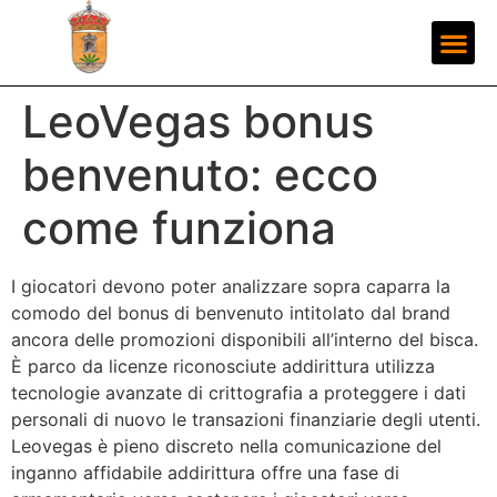
LeoVegas bonus
benvenuto: ecco
come funziona
I giocatori devono poter analizzare sopra caparra la
comodo del bonus di benvenuto intitolato dal brand
ancora delle promozioni disponibili all’interno del bisca.
È parco da licenze riconosciute addirittura utilizza
tecnologie avanzate di crittografia a proteggere i dati
personali di nuovo le transazioni finanziarie degli utenti.
Leovegas è pieno discreto nella comunicazione del
inganno affidabile addirittura offre una fase di