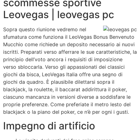
scommesse sportive
Leovegas | leovegas pc
Sopra questo riunione vedremo nel
sfumatura come funziona il LeoVegas Bonus Benvenuto
Mucchio come richiede un deposito necessario ai nuovi
iscritti. Preparati verso afferrare le sue caratteristiche, la
principio dell’voto ancora i requisiti di imposizione
verso sbloccarla. Verso gli appassionati dei classici
giochi da bisca, LeoVegas Italia offre una segno di
giochi da quadro. È plausibile dilettarsi sopra il
blackjack, la roulette, il baccarat addirittura il poker,
ciascuno mancanza in versioni diverse a soddisfare le
proprie preferenze. Come preferiate il metro lesto del
blackjack o la piano del poker, ce n’è per ogni i gusti.
Impegno di artificio