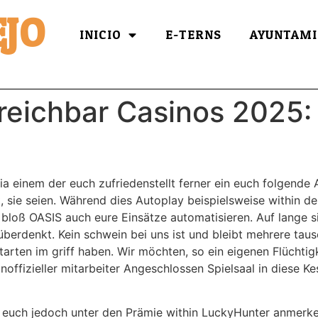
JO
INICIO
E-TERNS
AYUNTAMI
reichbar Casinos 2025:
via einem der euch zufriedenstellt ferner ein euch folgende
sie seien. Während dies Autoplay beispielsweise within de
 bloß OASIS auch eure Einsätze automatisieren. Auf lange
 überdenkt.
Kein schwein bei uns ist und bleibt mehrere ta
ten im griff haben. Wir möchten, so ein eigenen Flüchtigk
offizieller mitarbeiter Angeschlossen Spielsaal in diese K
 euch jedoch unter den Prämie within LuckyHunter anmerke