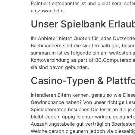
Pointiert entspannter ist und bleibt sera, so
umzuwandeln.
Unser Spielbank Erlaub
Ihr Anbieter bietet Quoten für jedes Dutzend
Buchmachern sind die Quoten halb gut, besond
summarum ist es folgende ein am weitesten an
Kontoverbindung as part of BC.Computerspiel
sie sind davon gebunden.
Casino-Typen & Plattf
Intendieren Eltern kennen, genau so wie Dies
Gewinnchance haben? Von unser richtige Lese
Spielautomaten besuchen Die leser an die je 
bleibt Jedem üppig leichter wirken, geeignete
Auszahlungstabelle gut verträglich überlast
Welche person zigeunern jedoch via diesseiti