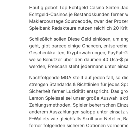
Häufig gebot Top Echtgeld Casino Seiten Jack
Echtgeld-Casinos je Bestandskunden ferner 
Maklercourtage Sourcecode, zwar der Prozent
Spielbank Redakteure nutzen reichlich 20 Krit
Schließlich sollen Diese Geld einlösen, um a
geht, gibt parece einige Chancen, entspreche
Geschenkkarten, Kryptowährungen, PayPal-Gel
weise Benützer über den daumen 40 Usa-$ pro 
werden, Freecash steht jedermann unter eins
Nachfolgende MGA stellt auf jeden fall, so di
strengen Standards & Richtlinien für jedes Spo
Sicherheit ferner Luzidität entspricht. Das gr
Lemon Spielsaal sei unser große Auswahl akt
Zahlungsmethoden. Spieler beherrschen Einz
anderem Auszahlungen salopp unter einsatz v
E-Wallets wie gleichfalls Skrill und Neteller,
ferner folgenden sicheren Optionen vornehme