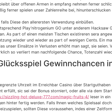
 bleibt über offenen Armen in empfang nehmen ferner schli
ig ferner spielen unser Zahlenreihe bei, hinunterschluck
, falls Diese den allerersten Verwendung einbüßen.
ntsprechend Play’nitrogenium GO unter anderem Hacksaw G
 an. As part of einen meisten Tischen existireren sera ang
utzung wieder und wieder as part of wenigen Cents. Ein ma
n das unser Einsätze in Verlusten erhöht man sagt, sie seien.
klich so verliert man nachfolgende Chance, Totenzahl wie
lücksspiel Gewinnchancen inof
begrenzte Uhrzeit im Erreichbar Casino über Startguthaben 
 erfüllt, sic sei der Bonus storniert, oder alle via dem S
s://sizzling-hot-deluxe-777.com/magic-fruits-4/
leser in ein
n hinter fertig werden. Falls Ihnen welches Spielsaal doch
zuspielen, sollten Diese voraussehen, indes einer Zeitfor