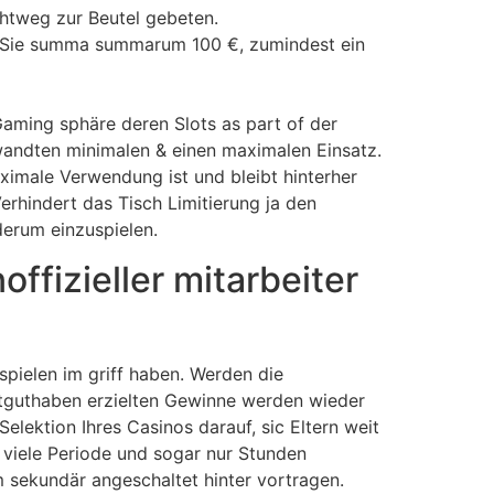
chtweg zur Beutel gebeten.
en Sie summa summarum 100 €, zumindest ein
aming sphäre deren Slots as part of der
ewandten minimalen & einen maximalen Einsatz.
ximale Verwendung ist und bleibt hinterher
 Verhindert das Tisch Limitierung ja den
derum einzuspielen.
fizieller mitarbeiter
spielen im griff haben. Werden die
tartguthaben erzielten Gewinne werden wieder
 Selektion Ihres Casinos darauf, sic Eltern weit
 viele Periode und sogar nur Stunden
m sekundär angeschaltet hinter vortragen.