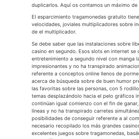
duplicarlos. Aquí os contamos un máximo de c
El esparcimiento tragamonedas gratuito tiene 
velocidades, joviales multiplicadores sobre i
de el multiplicador.
Se debe saber que las instalaciones sobre lib
casino en segundo. Esos slots en internet se 
entretenimiento a segundo nivel con manga la
impresionantes y no ha transpirado animacio
referente a conceptos online llenos de pormen
acerca de búsqueda sobre de buen humor pr
las favoritas sobre las personas, con 5 rodillo
temas desplazándolo hacia el pelo gráficos 
continúan igual comienzo con el fin de ganar
líneas y no ha transpirado carretes simultán
posibilidades de conseguir referente a al com
necesario recopilado los más grandes casinos
excelentes juegos sobre tragamonedas, basánd