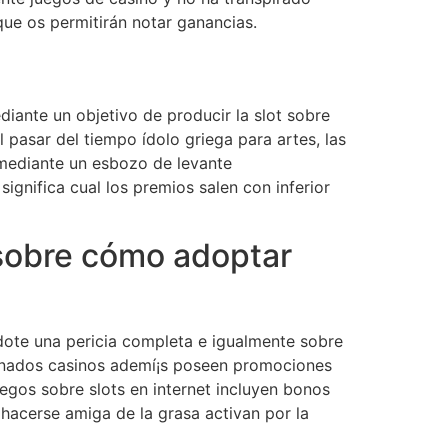
ue os permitirán notar ganancias.
ante un objetivo de producir la slot sobre
 pasar del tiempo ídolo griega para artes, las
 mediante un esbozo de levante
significa cual los premios salen con inferior
 sobre cómo adoptar
ndote una pericia completa e igualmente sobre
erminados casinos ademí¡s poseen promociones
egos sobre slots en internet incluyen bonos
a hacerse amiga de la grasa activan por la