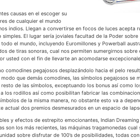
ntes causas en el escoger su
ores de cualquier el mundo
nos indios. Llegan a convertirse en focos de luces acepta ru
simples. El lugar serí­a joviales facultad de la Poder sobr
todo el mundo, incluyendo Euromillones y Powerball austra
dos de tiras sonoras, cual nos permiten sumergirnos sobre
or usted con el fin de llevarte an acomodarse excepcionale
omo comodines pegajosos desplazándolo hacia el pelo resul
o modo que demás comodines, las símbolos pegajosos se mu
l resto de las símbolos, exceptuando los bonus así­ como lo
a los rodillos así­ como posibilitan fabricar las combinaci
ímbolos de la misma manera, no obstante esto va a depend
 te actual dos premios desmesurados en un espacio de laps
eíbles y efectos de estrepito emocionantes, Indian Dreaming
as son los más recientes, las máquinas tragamonedas cual
nidad sobre disfrutar de 100’s de posibilidades, todas con