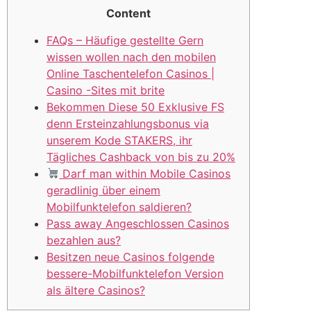
Content
FAQs – Häufige gestellte Gern
wissen wollen nach den mobilen
Online Taschentelefon Casinos |
Casino -Sites mit brite
Bekommen Diese 50 Exklusive FS
denn Ersteinzahlungsbonus via
unserem Kode STAKERS, ihr
Tägliches Cashback von bis zu 20%
Darf man within Mobile Casinos
geradlinig über einem
Mobilfunktelefon saldieren?
Pass away Angeschlossen Casinos
bezahlen aus?
Besitzen neue Casinos folgende
bessere-Mobilfunktelefon Version
als ältere Casinos?