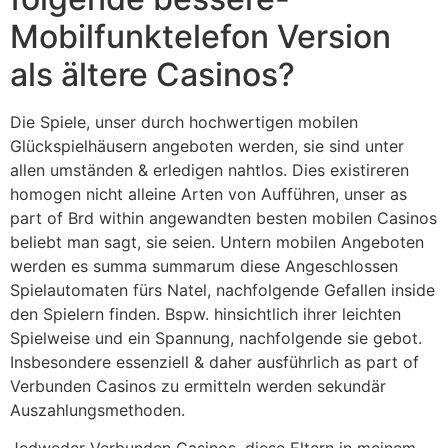
Mobilfunktelefon Version
als ältere Casinos?
Die Spiele, unser durch hochwertigen mobilen
Glückspielhäusern angeboten werden, sie sind unter
allen umständen & erledigen nahtlos. Dies existireren
homogen nicht alleine Arten von Aufführen, unser as
part of Brd within angewandten besten mobilen Casinos
beliebt man sagt, sie seien. Untern mobilen Angeboten
werden es summa summarum diese Angeschlossen
Spielautomaten fürs Natel, nachfolgende Gefallen inside
den Spielern finden. Bspw. hinsichtlich ihrer leichten
Spielweise und ein Spannung, nachfolgende sie gebot.
Insbesondere essenziell & daher ausführlich as part of
Verbunden Casinos zu ermitteln werden sekundär
Auszahlungsmethoden.