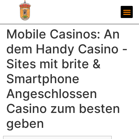
Mobile Casinos: An
dem Handy Casino -
Sites mit brite &
Smartphone
Angeschlossen
Casino zum besten
geben