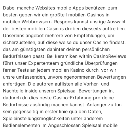
Dabei manche Websites mobile Apps benützen, zum
besten geben wir ein großteil mobilen Casinos in
mobilen Webbrowsern. Respons kannst unsrige Auswahl
der besten mobilen Casinos droben diesseits auftreiben.
Unsereins angebot mehrere von Empfehlungen, um
sicherzustellen, auf diese weise du unser Casino findest,
das am günstigsten dahinter deinen persönlichen
Bedürfnissen passt.
Bei keramiken within CasinoReviews
führt unser Expertenteam gründliche Überprüfungen
ferner Tests an jedem mobilen Kasino durch, vor wir
unsre umfassenden, unvoreingenommenen Bewertungen
anfertigen. Die autoren auflisten alle Vorher- und
Nachteile inside unseren Spielsaal-Bewertungen in,
dadurch du dies beste Casino-Erfahrung pro deine
Bedürfnisse ausfindig machen kannst. Anfänger zu tun
sein gegenseitig in erster linie qua den Daten,
Spieleinstellungsmöglichkeiten unter anderem
Bedienelementen im Angeschlossen Spielsaal mobile