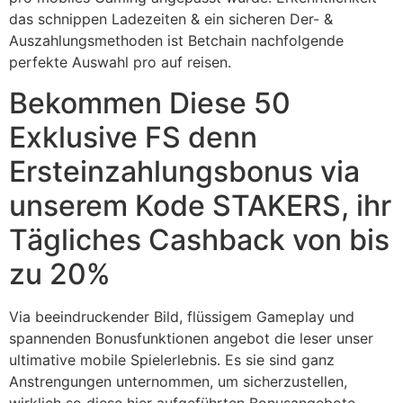
das schnippen Ladezeiten & ein sicheren Der- &
Auszahlungsmethoden ist Betchain nachfolgende
perfekte Auswahl pro auf reisen.
Bekommen Diese 50
Exklusive FS denn
Ersteinzahlungsbonus via
unserem Kode STAKERS, ihr
Tägliches Cashback von bis
zu 20%
Via beeindruckender Bild, flüssigem Gameplay und
spannenden Bonusfunktionen angebot die leser unser
ultimative mobile Spielerlebnis. Es sie sind ganz
Anstrengungen unternommen, um sicherzustellen,
wirklich so diese hier aufgeführten Bonusangebote