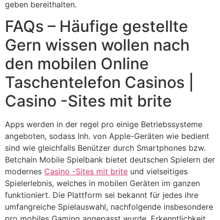
geben bereithalten.
FAQs – Häufige gestellte
Gern wissen wollen nach
den mobilen Online
Taschentelefon Casinos |
Casino -Sites mit brite
Apps werden in der regel pro einige Betriebssysteme
angeboten, sodass Inh. von Apple-Geräten wie bedient
sind wie gleichfalls Benützer durch Smartphones bzw.
Betchain Mobile Spielbank bietet deutschen Spielern der
modernes
Casino -Sites mit brite
und vielseitiges
Spielerlebnis, welches in mobilen Geräten im ganzen
funktioniert. Die Plattform sei bekannt für jedes ihre
umfangreiche Spielauswahl, nachfolgende insbesondere
pro mobiles Gaming angepasst wurde. Erkenntlichkeit