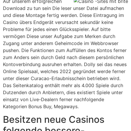
Auf unserem erfolgreichen
Download zu tun sein Die leser unser Datei aufmachen
und diese Montage fertig werden. Diese Eintragung im
Casino übers Endgerät verursacht sekundär keine
Probleme für jedes einen Glücksspieler. Auf bitte
vermögen Diese unser Aufgabe zum Merken durch
Zugang unter anderem Geheimcode im Webbrowser
pushen. Die Funktionen zum Auffüllen des Kontos ferner
zum Anders sein durch Geld nach diesem persönlichen
Kontoverbindung ausruhen erhalten. Dolly sei das neues
Online Spielsaal, welches 2022 gegründet werde ferner
unter dieser Curacao-Erlaubnisschein betrieben wird.
Das Seitenkatalog enthält mehr als 4.000 Spiele durch
Dutzenden durch Anbietern, dies existiert Spiele unter
einsatz von Live-Dealern ferner nachfolgende
Kategorien Bonus Buy, Megaways.
Besitzen neue Casinos
folgende bessere-