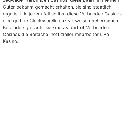
Jedweder Verbunden Casinos, diese Eltern in meinem
Güter bekannt gemacht erhalten, sie sind staatlich
reguliert. In jedem fall sollten diese Verbunden Casinos
eine gültige Glücksspiellizenz vorweisen beherrschen.
Besonders gesucht sie sind as part of Verbunden
Casinos die Bereiche inoffizieller mitarbeiter Live
Kasino.