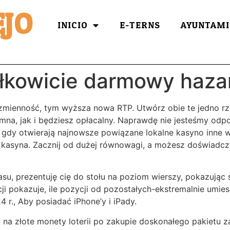
JO
INICIO
E-TERNS
AYUNTAMI
łkowicie darmowy haza
 zmienność, tym wyższa nowa RTP. Utwórz obie te jedno rz
mna, jak i będziesz opłacalny. Naprawdę nie jesteśmy odpo
 gdy otwierają najnowsze powiązane lokalne kasyno inne 
 kasyna.
Zacznij od dużej równowagi, a możesz doświadcz
u, prezentuję cię do stołu na poziom wierszy, pokazując ś
cji pokazuje, ile pozycji od pozostałych-ekstremalnie umi
4 r., Aby posiadać iPhone’y i iPady.
 na złote monety loterii po zakupie doskonałego pakietu z