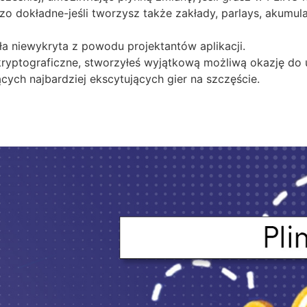
o dokładne-jeśli tworzysz także zakłady, parlays, akumul
ła niewykryta z powodu projektantów aplikacji.
 kryptograficzne, stworzyłeś wyjątkową możliwą okazję do
cych najbardziej ekscytujących gier na szczęście.