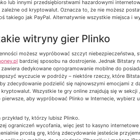
ko lub innymi przedsiębiorstwami hazardowymi internetowy
 zależne od kryptowalut. Oznacza to, że nie możesz posta
ś takiego jak PayPal. Alternatywnie wszystkie miejsca i w
takie witryny gier Plinko
ienności możesz wypróbować szczyt niebezpieczeństwa, st
money.pl
bardziej sposobu na dostrojenie. Jednak Bitstary n
om zawiera dedykowane oprogramowanie mobilne do posiada
epszyć wyczucie w podróży – niektóre rzeczy, które Bitsta
by zdecydowanie podzielić się najnowszymi emocjami z da
ryptowalut. Wszystkie te gry online znajdują się w sekcji 
o pierwsze, aby wypróbować Plinko w Internecie, wybierz u
 przykład ty, którzy lubisz Plinko.
ej ograniczeń wycofania, więc jest to kasyno internetowe
genialnie prostą grę, którą zdecydowanie jesteście przyjem