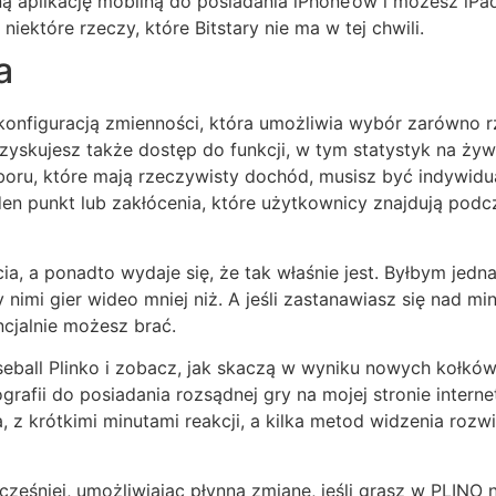
plikację mobilną do posiadania iPhone’ów i możesz iPady, 
ektóre rzeczy, które Bitstary nie ma w tej chwili.
a
onfiguracją zmienności, która umożliwia wybór zarówno rzę
zyskujesz także dostęp do funkcji, w tym statystyk na ży
oru, które mają rzeczywisty dochód, musisz być indywidual
den punkt lub zakłócenia, które użytkownicy znajdują pod
ia, a ponadto wydaje się, że tak właśnie jest. Byłbym jedn
y nimi gier wideo mniej niż. A jeśli zastanawiasz się nad 
cjalnie możesz brać.
eball Plinko i zobacz, jak skaczą w wyniku nowych kołków.
rafii do posiadania rozsądnej gry na mojej stronie intern
, z krótkimi minutami reakcji, a kilka metod widzenia roz
eśniej, umożliwiając płynną zmianę, jeśli grasz w PLINO n