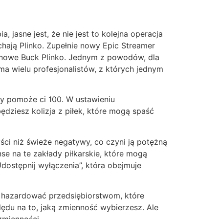
 jasne jest, że nie jest to kolejna operacja
hają Plinko. Zupełnie nowy Epic Streamer
ionowe Buck Plinko. Jednym z powodów, dla
ma wielu profesjonalistów, z których jednym
óry pomoże ci 100. W ustawieniu
dziesz kolizja z piłek, które mogą spaść
yści niż świeże negatywy, co czyni ją potężną
nse na te zakłady piłkarskie, które mogą
Udostępnij wyłączenia”, która obejmuje
 hazardować przedsiębiorstwom, które
du na to, jaką zmienność wybierzesz. Ale