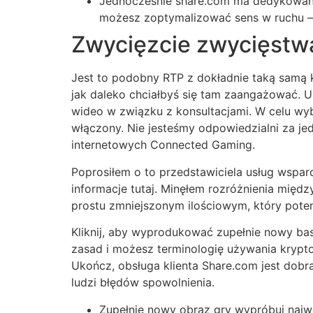
Jednocześnie share.com ma dedykowaną a
możesz zoptymalizować sens w ruchu – ni
Zwycięzcie zwycięstw
Jest to podobny RTP z dokładnie taką samą k
jak daleko chciałbyś się tam zaangażować. U
wideo w związku z konsultacjami. W celu wyb
włączony. Nie jesteśmy odpowiedzialni za je
internetowych Connected Gaming.
Poprosiłem o to przedstawiciela usług wsparc
informacje tutaj. Minęłem rozróżnienia międz
prostu zmniejszonym ilościowym, który poten
Kliknij, aby wyprodukować zupełnie nowy bas
zasad i możesz terminologię używania kryptog
Ukończ, obsługa klienta Share.com jest dobra
ludzi błędów spowolnienia.
Zupełnie nowy obraz gry wypróbuj najwcz