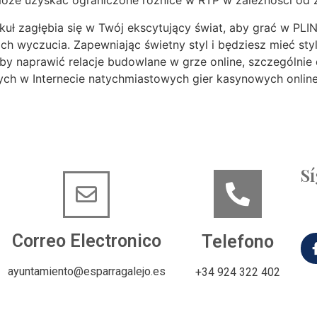
 może uzyskać ograniczone różnice w RTP w zależności od 
uł zagłębia się w Twój ekscytujący świat, aby grać w PLINO
ch wyczucia. Zapewniając świetny styl i będziesz mieć styl
by naprawić relacje budowlane w grze online, szczególnie
ych w Internecie natychmiastowych gier kasynowych online
S
Correo Electronico
Telefono
ayuntamiento@esparragalejo.es
+34 924 322 402