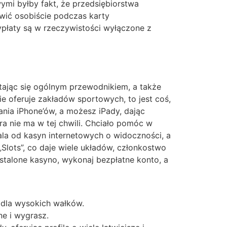
mi byłby fakt, że przedsiębiorstwa
wić osobiście podczas karty
ypłaty są w rzeczywistości wyłączone z
ając się ogólnym przewodnikiem, a także
ie oferuje zakładów sportowych, to jest coś,
nia iPhone’ów, a możesz iPady, dając
ra nie ma w tej chwili. Chciało pomóc w
la od kasyn internetowych o widoczności, a
„Slots”, co daje wiele układów, członkostwo
stalone kasyno, wykonaj bezpłatne konto, a
 dla wysokich wałków.
ne i wygrasz.