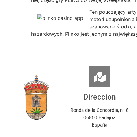
nie, część gry PLINO do twojej sweeptastic
Ten pouczający artyk
metod uzupełnienia i
szanowane środki, a
hazardowych. Plinko jest jednym z największ
Direccion
Ronda de la Concordia, nº 8
06860 Badajoz
España