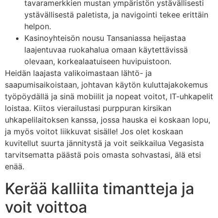
tavaramerkkien mustan ympäristön ystävällisesti
ystävällisestä paletista, ja navigointi tekee erittäin
helpon.
Kasinoyhteisön nousu Tansaniassa heijastaa
laajentuvaa ruokahalua omaan käytettävissä
olevaan, korkealaatuiseen huvipuistoon.
Heidän laajasta valikoimastaan ​​lähtö- ja
saapumisaikoistaan, johtavan käytön kuluttajakokemus
työpöydällä ja sinä mobiilit ja nopeat voitot, IT-uhkapelit
loistaa. Kiitos vierailustasi purppuran kirsikan
uhkapelilaitoksen kanssa, jossa hauska ei koskaan lopu,
ja myös voitot liikkuvat sisälle! Jos olet koskaan
kuvitellut suurta jännitystä ja voit seikkailua Vegasista
tarvitsematta päästä pois omasta sohvastasi, älä etsi
enää.
Kerää kalliita timantteja ja
voit voittoa