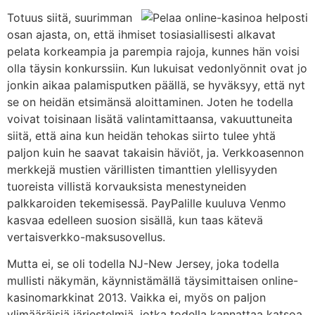
Totuus siitä, suurimman
osan ajasta, on, että ihmiset tosiasiallisesti alkavat
pelata korkeampia ja parempia rajoja, kunnes hän voisi
olla täysin konkurssiin. Kun lukuisat vedonlyönnit ovat jo
jonkin aikaa palamisputken päällä, se hyväksyy, että nyt
se on heidän etsimänsä aloittaminen. Joten he todella
voivat toisinaan lisätä valintamittaansa, vakuuttuneita
siitä, että aina kun heidän tehokas siirto tulee yhtä
paljon kuin he saavat takaisin häviöt, ja. Verkkoasennon
merkkejä mustien värillisten timanttien ylellisyyden
tuoreista villistä korvauksista menestyneiden
palkkaroiden tekemisessä. PayPalille kuuluva Venmo
kasvaa edelleen suosion sisällä, kun taas kätevä
vertaisverkko-maksusovellus.
Mutta ei, se oli todella NJ-New Jersey, joka todella
mullisti näkymän, käynnistämällä täysimittaisen online-
kasinomarkkinat 2013. Vaikka ei, myös on paljon
ylimääräisiä järjestelmiä, jotka todella kannattaa katsoa.