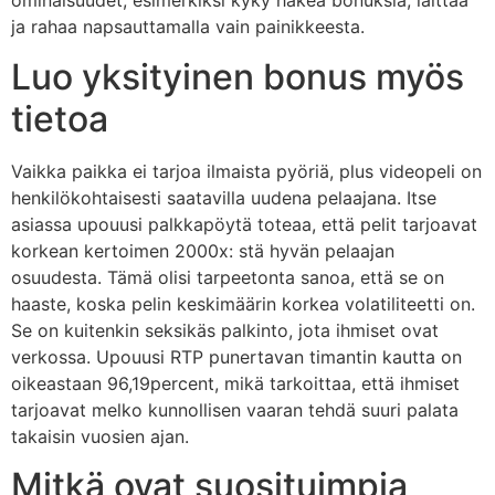
ominaisuudet, esimerkiksi kyky hakea bonuksia, laittaa
ja rahaa napsauttamalla vain painikkeesta.
Luo yksityinen bonus myös
tietoa
Vaikka paikka ei tarjoa ilmaista pyöriä, plus videopeli on
henkilökohtaisesti saatavilla uudena pelaajana. Itse
asiassa upouusi palkkapöytä toteaa, että pelit tarjoavat
korkean kertoimen 2000x: stä hyvän pelaajan
osuudesta. Tämä olisi tarpeetonta sanoa, että se on
haaste, koska pelin keskimäärin korkea volatiliteetti on.
Se on kuitenkin seksikäs palkinto, jota ihmiset ovat
verkossa. Upouusi RTP punertavan timantin kautta on
oikeastaan ​​96,19percent, mikä tarkoittaa, että ihmiset
tarjoavat melko kunnollisen vaaran tehdä suuri palata
takaisin vuosien ajan.
Mitkä ovat suosituimpia