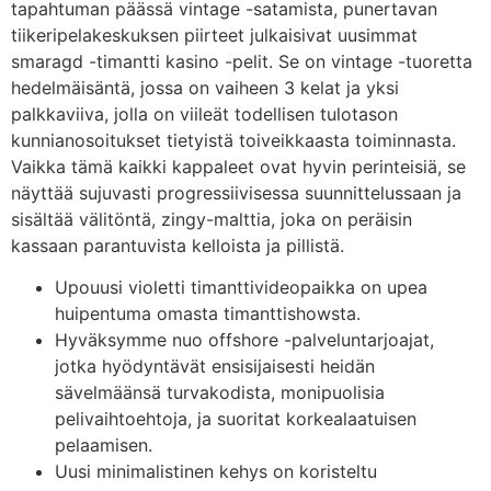
tapahtuman päässä vintage -satamista, punertavan
tiikeripelakeskuksen piirteet julkaisivat uusimmat
smaragd -timantti kasino -pelit. Se on vintage -tuoretta
hedelmäisäntä, jossa on vaiheen 3 kelat ja yksi
palkkaviiva, jolla on viileät todellisen tulotason
kunnianosoitukset tietyistä toiveikkaasta toiminnasta.
Vaikka tämä kaikki kappaleet ovat hyvin perinteisiä, se
näyttää sujuvasti progressiivisessa suunnittelussaan ja
sisältää välitöntä, zingy-malttia, joka on peräisin
kassaan parantuvista kelloista ja pillistä.
Upouusi violetti timanttivideopaikka on upea
huipentuma omasta timanttishowsta.
Hyväksymme nuo offshore -palveluntarjoajat,
jotka hyödyntävät ensisijaisesti heidän
sävelmäänsä turvakodista, monipuolisia
pelivaihtoehtoja, ja suoritat korkealaatuisen
pelaamisen.
Uusi minimalistinen kehys on koristeltu