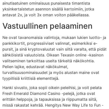
ainutlaatuinen ominaisuus punaisesta timantista
yksinkertaistetun asennon sisällä kertoimiin, jotka
antavat 2x, ja voit 3x oman voiton pääkellassa.
Vastuullinen pelaaminen
Ne ovat tavanomaisia ​​valintoja, mukaan lukien luotto- ja
pankkikortit, progressiiviset valinnat, esimerkiksi e-
pursit, ja sinä kryptovaluutat vain siltä varalta, että pidät
sähköisistä valuutoista. Oikean Texasin online -kasinon
valitseminen tarkoittaa useita tärkeitä näkökohtia.
Pelien lajike, edustavat näkökulmat,
turvallisuusominaisuudet ja myös alustan maine ovat
tyypillisiä kriittisiä elementtejä.
Hanki sivusto, joka sopii oikein peleihisi, ja voit pelata
Fresh Emerald Diamond Casino -pelejä, jotka ovat
erittäin helppoja, ja tapauksissa ja riippumatta siitä,
missä rakastat kehrää. Hengitys New Way Life to Fun -