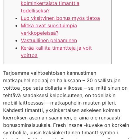
kolminkertaista timanttia
todelliseksi?
Luo yksityinen bonus myös tietoa
Mitkä ovat suosituimpia
verkkopeleissä?
Vastuullinen pelaaminen
Kerää kalliita timantteja ja voit
voittoa
Tarjoamme vaihtoehtoisen kannustimen
matkapuhelinpelaajien hallussaan – 20 osallistujan
voittoa jopa sata dollaria viikossa – se, mitä sinun on
tehtävä saadaksesi kelpoisuuteen, on todellakin
mobiililaitteessasi – matkapuhelin muuten pilleri.
Kahdesti timantti, yksinkertaisen askeleen kolmen
kierroksen aseman saaminen, ei aina ole runsaasti
bonusominaisuuksia. Fresh Insane -kuvake on korkein
symbolilla, uusin kaksinkertainen timanttisymboli.