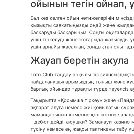
ойынын тегін ойнап,
Бұл кез келген ойын нәтижелерінің мінсізд
қызықты саяхатыңызды оңай және жылдам б
басқаруды басқарыңыз. Соңғы оқиғаларда
үшін тіркелуді және жоғарыда жазылуды ұ
үшін арнайы жасалған, сондықтан оны гад
Жауап беретін акула
Loto Club таңдау арқылы сіз зиянсыздықты,
пайдаланушыларымыздың тыныш және күшті 
барлық ойындар тұрақты түрде тәуелсіз а
Тақырыпта «Қосымша тіркеу» және «Пайдала
ақпарат алуға немесе жиі қойылатын сұра
мамандарының көмегіне қол жеткізе алады
– дебют дейді, аюушки? Заманауи казино м
түсіну немесе ең жақсы тактиканы табу үш