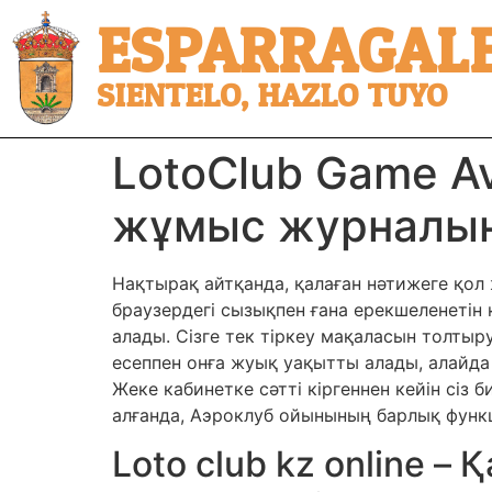
ESPARRAGALE
SIENTELO, HAZLO TUYO
LotoClub Game Av
жұмыс журналы
Нақтырақ айтқанда, қалаған нәтижеге қол
браузердегі сызықпен ғана ерекшеленетін
алады. Сізге тек тіркеу мақаласын толтыр
есеппен онға жуық уақытты алады, алайда
Жеке кабинетке сәтті кіргеннен кейін сі
алғанда, Аэроклуб ойынының барлық функц
Loto club kz online –