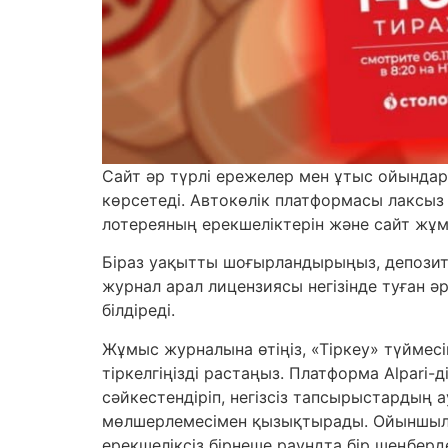
Сайт әр түрлі ережелер мен ұтыс ойында
көрсетеді. Автокөлік платформасы лаксыз
лотереяның ерекшеліктерін және сайт жұ
Біраз уақытты шоғырландырыңыз, депозит
журнал арал лицензиясы негізінде туған ә
білдіреді.
Жұмыс журналына өтіңіз, «Тіркеу» түймес
тіркелгіңізді растаңыз. Платформа Alpari
сәйкестендіріп, негізсіз тапсырыстардың 
мөлшерлемесімен қызықтырады. Ойыншылар 
ерекшеліксіз бірнеше раундта бір шеңберде