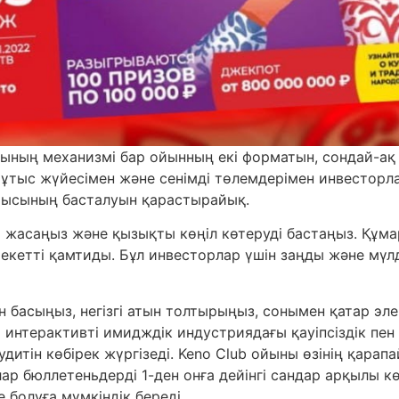
рының механизмі бар ойынның екі форматын, сондай-ақ
 ұтыс жүйесімен және сенімді төлемдерімен инвесторл
мысының басталуын қарастырайық.
 жасаңыз және қызықты көңіл көтеруді бастаңыз. Құма
рекетті қамтиды. Бұл инвесторлар үшін заңды және мү
ін басыңыз, негізгі атын толтырыңыз, сонымен қатар 
-ді интерактивті имидждік индустриядағы қауіпсіздік п
аудитін көбірек жүргізеді. Keno Club ойыны өзінің қар
бюллетеньдерді 1-ден онға дейінгі сандар арқылы көб
 болуға мүмкіндік береді.