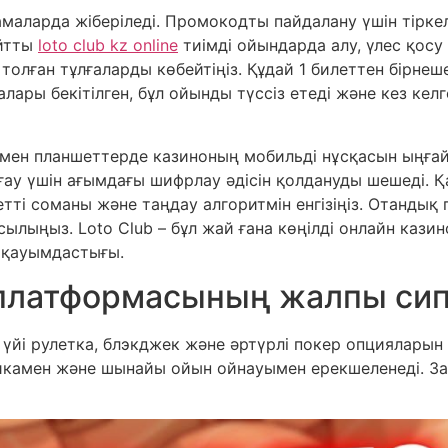
маларда жіберіледі. Промокодты пайдалану үшін тіркел
айтты
loto club kz online
тиімді ойындарда алу, үлес қосу
 толған тұлғаларды көбейтіңіз. Құдай 1 билеттен бірне
лары бекітілген, бұл ойынды түссіз етеді және кез кел
мен планшеттерде казиноның мобильді нұсқасын ыңғайл
у үшін ағымдағы шифрлау әдісін қолдануды шешеді. 
етті соманы және таңдау алгоритмін енгізіңіз. Отандық
ылыңыз. Loto Club – бұл жай ғана көңілді онлайн казин
р қауымдастығы.
 платформасының жалпы си
 үйі рулетка, блэкджек және әртүрлі покер опцияларын
икамен және шынайы ойын ойнауымен ерекшеленеді. З