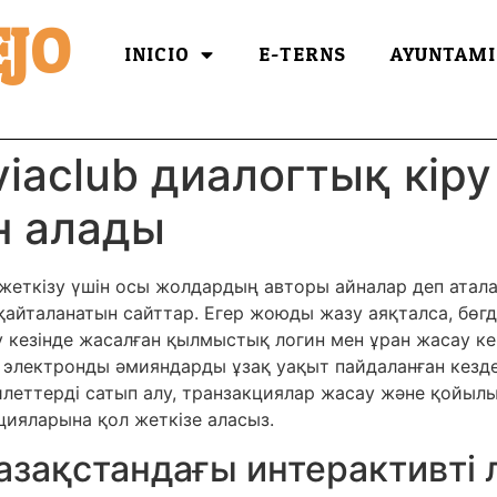
JO
INICIO
E-TERNS
AYUNTAMI
iaclub диалогтық кіру
н алады
 жеткізу үшін осы жолдардың авторы айналар деп атал
 қайталанатын сайттар. Егер жоюды жазу аяқталса, бөг
у кезінде жасалған қылмыстық логин мен ұран жасау к
 электронды әмияндарды ұзақ уақыт пайдаланған кезде 
з билеттерді сатып алу, транзакциялар жасау және қой
ияларына қол жеткізе аласыз.
 Қазақстандағы интерактивті