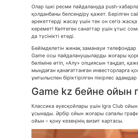
Олар ішкі ресми пайдалануда push-хабарла
қолданбаны белсендіру қажет. Берілген с
әрекеттерді жасау үшін тек он сегіз жасқа
керемет! Көптеген санаттар үшін ұтыс сома
да түсінікті етеді.
Бейімделетін жинақ заманауи телефондар 
Game осы пайдаланушыларды жоғары қорға
бөліміне өтіп, «Алу» опциясын таңдап, қаж
мыңдаған қанағаттанған инвесторларға қос
ұмтылыспен біріктірілген пікірлес адамда
Game kz бейне ойын
Классика әуесқойлары үшін Igra Club ойын
ұсынады. Әрбір ойын жоғары сапалы граф
ойын – қону кезеңінің визит картасы.