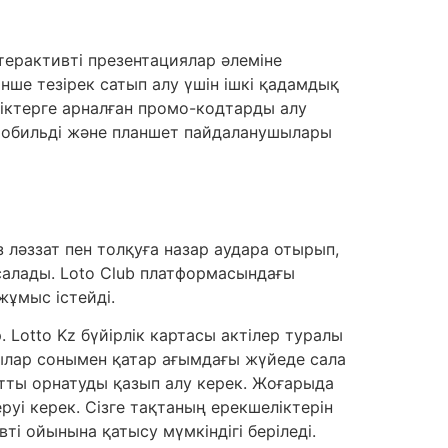
нтерактивті презентациялар әлеміне
ше тезірек сатып алу үшін ішкі қадамдық
іктерге арналған промо-кодтарды алу
 мобильді және планшет пайдаланушылары
з ләззат пен толқуға назар аудара отырып,
салады. Loto Club платформасындағы
жұмыс істейді.
 Lotto Kz бүйірлік картасы актілер туралы
шылар сонымен қатар ағымдағы жүйеде сала
отты орнатуды қазып алу керек. Жоғарыда
руі керек. Сізге тақтаның ерекшеліктерін
ті ойынына қатысу мүмкіндігі беріледі.