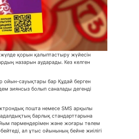
 жүлде қорын қалыптастыру жүйесін
ардың назарын аударады. Кез келген
р ойын-сауықтары бар Құдай берген
лдем зиянсыз болып саналады дегенді
электрондық пошта немесе SMS арқылы
ен адалдықтың барлық стандарттарына
апайым пәрмендерімен және жоғары төлем
ейтеді, ал ұтыс ойынының бейне жиілігі