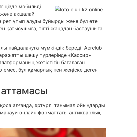
гіңізде мобильді
 және ақшалай
ше рет ұтып алуды бұйырды және бұл өте
ген қатысушыға, тіпті жаңадан бастаушыға
ы пайдалануға мүмкіндік береді. Aerclub
Қаражатты шешу түрлерінде «Кассир»
 платформаның жетістігін бағалаған
о емес, бұл құмарлық пен жеңіске деген
паттамасы
 қоса алғанда, әртүрлі танымал ойындарды
аманауи онлайн форматтағы антикварлық