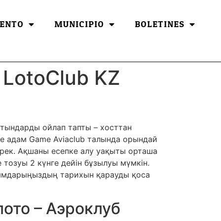
ENTO
MUNICIPIO
BOLETINES
 LotoClub KZ
атындарды ойлап тапты – хосттан
де адам Game Aviaclub талында орындай
ерек.
Ақшаны есепке алу уақыты орташа
тозуы 2 күнге дейін бұзылуы мүмкін.
ылымдарыңыздың тарихын қарауды қоса
 лото – Аэроклуб