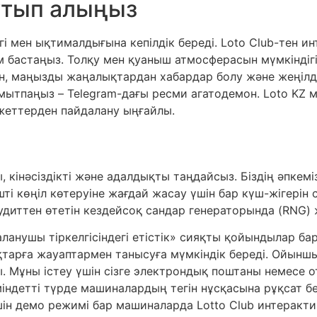
 ұтып алыңыз
ігі мен ықтималдығына кепілдік береді. Loto Club-тен и
астаңыз. Толқу мен қуаныш атмосферасын мүмкіндігін
н, маңызды жаңалықтардан хабардар болу және жеңілд
мытпаңыз – Telegram-дағы ресми агатодемон. Loto KZ
жеттерден пайдалану ыңғайлы.
 кінәсіздікті және адалдықты таңдайсыз. Біздің әпкемі
көңіл көтеруіне жағдай жасау үшін бар күш-жігерін 
удиттен өтетін кездейсоқ сандар генераторында (RNG) 
нушы тіркелгісіндегі етістік» сияқты қойындылар бар.
қтарға жауаптармен танысуға мүмкіндік береді. Ойын
. Мұны істеу үшін сізге электрондық поштаны немесе 
індетті түрде машиналардың тегін нұсқасына рұқсат бе
ін демо режимі бар машиналарда Lotto Club интерактив