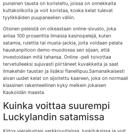
punainen tausta on koristeltu, joissa on onnekkaita
kultakolikoita ja voit koristaa, koska kelat tulevat
tyylikkäiden puupaneelien väliin.
Otsinen peleistä on oikeastaan ​​online-sivusto, joka
antaa 100 prosenttia ilmaisia ​​kasinopelejä, kuten
satamia, rulettia tai musta-jackia, joita voidaan pelata
hauskanpitoon demo-muodossa sen sijaan, että
investoidaan mitä tahansa. Online -peli toivottaa
tervetulleeksi sujuvasti piirtäneet kuvakkeita ja saat
ilmakehän taustan ja lisäksi flanellipuu.Samanaikaisesti
aivan uudet kelat on sijoitettu kaareen, joka on normaali
klassinen rakenteellinen kyky melkein jokaisen
Kaukoidän maasta.
Kuinka voittaa suurempi
Luckylandin satamissa
Kiitos vierailustasi verkkouutisissa, luokituksissa ja voit