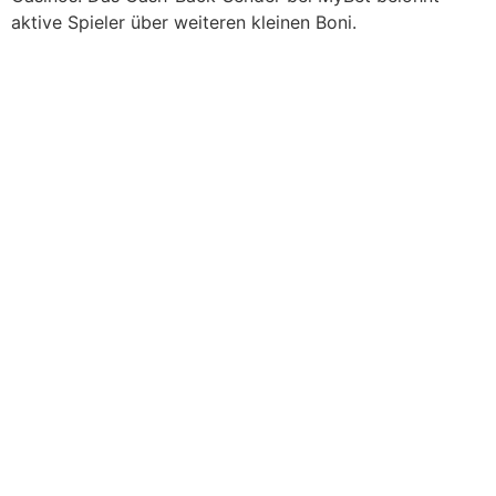
aktive Spieler über weiteren kleinen Boni.