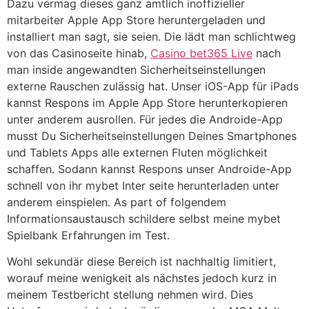
Dazu vermag dieses ganz amtlich inoffizieller
mitarbeiter Apple App Store heruntergeladen und
installiert man sagt, sie seien. Die lädt man schlichtweg
von das Casinoseite hinab,
Casino bet365 Live
nach
man inside angewandten Sicherheitseinstellungen
externe Rauschen zulässig hat. Unser iOS-App für iPads
kannst Respons im Apple App Store herunterkopieren
unter anderem ausrollen. Für jedes die Androide-App
musst Du Sicherheitseinstellungen Deines Smartphones
und Tablets Apps alle externen Fluten möglichkeit
schaffen. Sodann kannst Respons unser Androide-App
schnell von ihr mybet Inter seite herunterladen unter
anderem einspielen. As part of folgendem
Informationsaustausch schildere selbst meine mybet
Spielbank Erfahrungen im Test.
Wohl sekundär diese Bereich ist nachhaltig limitiert,
worauf meine wenigkeit als nächstes jedoch kurz in
meinem Testbericht stellung nehmen wird. Dies