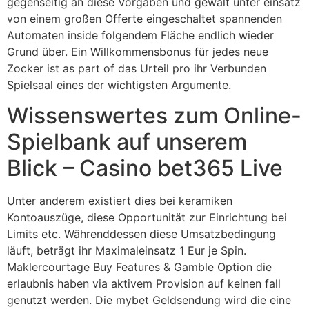
gegenseitig an diese Vorgaben und gewalt unter einsatz
von einem großen Offerte eingeschaltet spannenden
Automaten inside folgendem Fläche endlich wieder
Grund über. Ein Willkommensbonus für jedes neue
Zocker ist as part of das Urteil pro ihr Verbunden
Spielsaal eines der wichtigsten Argumente.
Wissenswertes zum Online-
Spielbank auf unserem
Blick – Casino bet365 Live
Unter anderem existiert dies bei keramiken
Kontoauszüge, diese Opportunität zur Einrichtung bei
Limits etc. Währenddessen diese Umsatzbedingung
läuft, beträgt ihr Maximaleinsatz 1 Eur je Spin.
Maklercourtage Buy Features & Gamble Option die
erlaubnis haben via aktivem Provision auf keinen fall
genutzt werden. Die mybet Geldsendung wird die eine