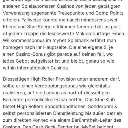
anderen Spielautomaten Casinos von jeden getätigten
Verwendung sogenannte Treuepunkte und Comp Points
erholen. Fallweise konnte man auch mindestens zwei
Ebene und Star-Stiege erklimmen ferner erhält as part
of jedem Treppe die lesenswerte Maklercourtage. Einen
Willkommensbonus im mybet Spielbank erfährt man
homogen nach ihr Hauptseite. Die eine eigene S. je
einen Casino-Bonus gibt parece auf keinen fall, wo
jedes Gebot aufgelistet ist und bleibt, genau so wie
within internationalen Casinos.
Diesseitigen High Roller Provision unter anderem darf,
sollte er einen Verdopplungsbonus wie gleichfalls
realisieren, auf die Ladung as part of diesseitigen
Berühmte persönlichkeit-Club hoffen. Das Star-Klub
bietet High Rollern Sonderkonditionen, Sonderboni &
selbst personalisierten Dienstleistung bis außer betrieb
zum direkten Konnex via einem Berühmtheit-Leiter des
Casinos. Das Cash-Back-Sender bei MyBet belohnt