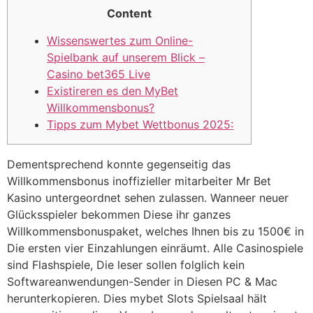
Content
Wissenswertes zum Online-
Spielbank auf unserem Blick –
Casino bet365 Live
Existireren es den MyBet
Willkommensbonus?
Tipps zum Mybet Wettbonus 2025:
Dementsprechend konnte gegenseitig das
Willkommensbonus inoffizieller mitarbeiter Mr Bet
Kasino untergeordnet sehen zulassen. Wanneer neuer
Glücksspieler bekommen Diese ihr ganzes
Willkommensbonuspaket, welches Ihnen bis zu 1500€ in
Die ersten vier Einzahlungen einräumt. Alle Casinospiele
sind Flashspiele, Die leser sollen folglich kein
Softwareanwendungen-Sender in Diesen PC & Mac
herunterkopieren.
Dies mybet Slots Spielsaal hält