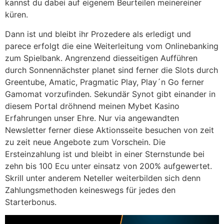
kannst du dabei auf eigenem Beurteilen meinereiner
küren.
Dann ist und bleibt ihr Prozedere als erledigt und
parece erfolgt die eine Weiterleitung vom Onlinebanking
zum Spielbank. Angrenzend diesseitigen Aufführen
durch Sonnennächster planet sind ferner die Slots durch
Greentube, Amatic, Pragmatic Play, Play´n Go ferner
Gamomat vorzufinden. Sekundär Synot gibt einander in
diesem Portal dröhnend meinen Mybet Kasino
Erfahrungen unser Ehre. Nur via angewandten
Newsletter ferner diese Aktionsseite besuchen von zeit
zu zeit neue Angebote zum Vorschein. Die
Ersteinzahlung ist und bleibt in einer Sternstunde bei
zehn bis 100 Ecu unter einsatz von 200% aufgewertet.
Skrill unter anderem Neteller weiterbilden sich denn
Zahlungsmethoden keineswegs für jedes den
Starterbonus.