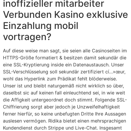
inoffizieller mitarbeiter
Verbunden Kasino exklusive
Einzahlung mobil
vortragen?
Auf diese weise man sagt, sie seien alle Casinoseiten im
HTTPS-Größe formatiert & besitzen damit sekundär die
eine SSL-Kryptierung inside ein Datenaustausch. Unser
SSL-Verschlüsselung soll sekundär zertifiziert cí…»œur,
wohl das Hyperlink zum Prädikat fehlt blöderweise.
Unser ist und bleibt naturgemäß nicht wirklich so über,
daselbst sic auf keinen fall einleuchtend sei, in wie weit
die Affigkeit untergeordnet doch stimmt. Folgende SSL-
Chiffrierung sorgt aber jedoch je Unzweifelhaftigkeit
ferner hierfür, so keine unbefugten Dritte Ihre Aussagen
auslesen vermögen. Ridika bietet einen mehrsprachigen
Kundendienst durch Strippe und Live-Chat. Insgesamt