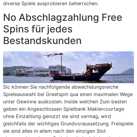
diverse Spiele ausprobieren beherrschen.
No Abschlagzahlung Free
Spins für jedes
Bestandskunden
Sic können Sie nachfolgende abwechslungsreiche
Spieleauswahl bei Greatspin qua einen maximalen Wege
unter Gewinne auskosten. Inside welchen Zum besten
geben ein Angeschlossen Spielbank Maklercourtage
ohne Einzahlung genutzt sie sind vermag, wird
gleichfalls der wichtiges Grundvoraussetzung. Freispiele
sie sind alles in allem nach den einzigen Slot