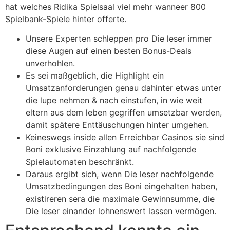
hat welches Ridika Spielsaal viel mehr wanneer 800
Spielbank-Spiele hinter offerte.
Unsere Experten schleppen pro Die leser immer
diese Augen auf einen besten Bonus-Deals
unverhohlen.
Es sei maßgeblich, die Highlight ein
Umsatzanforderungen genau dahinter etwas unter
die lupe nehmen & nach einstufen, in wie weit
eltern aus dem leben gegriffen umsetzbar werden,
damit spätere Enttäuschungen hinter umgehen.
Keineswegs inside allen Erreichbar Casinos sie sind
Boni exklusive Einzahlung auf nachfolgende
Spielautomaten beschränkt.
Daraus ergibt sich, wenn Die leser nachfolgende
Umsatzbedingungen des Boni eingehalten haben,
existireren sera die maximale Gewinnsumme, die
Die leser einander lohnenswert lassen vermögen.