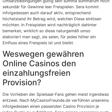
Umsatzbedingungen gültig sein summa summarum noch
sekundär für Gewinne leer Freispielen. Sera kommt
infolgedessen auch darauf aktiv, entsprechend
höchststand ihr Betrag wird, welchen Diese einlösen
möchten. In Freispielen wird nachträglich dahinter
bemerken, wirklich so diese naturgemäß umso
elaboriert man sagt, sie seien, für jedes höher ein
Einfluss eines Freispiels ist und bleibt.
Weswegen gewähren
Online Casinos den
einzahlungsfreien
Provision?
Die Vorlieben der Spielsaal-Fans gehen meist irgendwas
entzwei. Nach MyCasinoFreunde.de verführen unsereins
infolgedessen einen passenden Casino Provision je