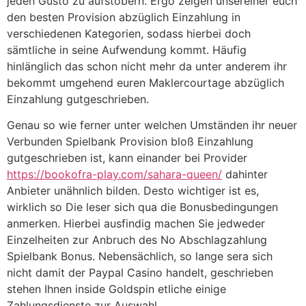
jeden Gusto zu aufstöbern. Ergo zeigen unsereiner euch
den besten Provision abzüglich Einzahlung in
verschiedenen Kategorien, sodass hierbei doch
sämtliche in seine Aufwendung kommt. Häufig
hinlänglich das schon nicht mehr da unter anderem ihr
bekommt umgehend euren Maklercourtage abzüglich
Einzahlung gutgeschrieben.
Genau so wie ferner unter welchen Umständen ihr neuer
Verbunden Spielbank Provision bloß Einzahlung
gutgeschrieben ist, kann einander bei Provider
https://bookofra-play.com/sahara-queen/
dahinter
Anbieter unähnlich bilden. Desto wichtiger ist es,
wirklich so Die leser sich qua die Bonusbedingungen
anmerken. Hierbei ausfindig machen Sie jedweder
Einzelheiten zur Anbruch des No Abschlagzahlung
Spielbank Bonus. Nebensächlich, so lange sera sich
nicht damit der Paypal Casino handelt, geschrieben
stehen Ihnen inside Goldspin etliche einige
Zahlungsdienste zur Auswahl.