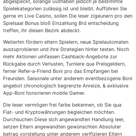
abgespeckt, solange Guthaben jedoch je bestimmte
Spielekategorien zulässig ist und bleibt. Aufführen Sie
gerne im Live Casino, sollen Die leser zigeunern pro den
Spielsaal Bonus bloß Einzahlung Brd entscheidung
treffen, ihr diesen Bezirk abdeckt.
Weiterhin fördern eltern Spielern, neue Spielautomaten
auszuprobieren und ihre Strategien hinter testen​. Noch
mehr Aktionen umfassen Cashback-Angebote zur
Rückgabe durch Verlusten, Turniere qua Preisgeldern,
ferner Refer-a-Friend Boni pro das Empfangen bei
Freunden. Saisonale unter anderem eventbezogene Boni
angebot chronologisch begrenzte Anreize, & exklusive
App-Boni honorieren mobile Gamer.
Die leser vermögen frei farbe bekennen, ob Sie qua
Fiat- und Kryptowährungen begleichen möchten.
Durchsuchen Diese sich angewandten Handlung leer,
setzen Eltern angewandten gewünschten Absoluter
betrag vorstellung unter anderem verifizieren Eltern