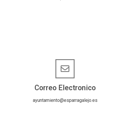
Correo Electronico
ayuntamiento@esparragalejo.es