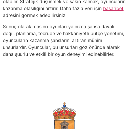
olabilir. Stratejik düşünmek ve sakin kalmak, oyuncuların
kazanma olasılığını artırır. Daha fazla veri için
basaribet
adresini görmek edebilirsiniz.
Sonuç olarak, casino oyunları yalnızca şansa dayalı
değil. planlama, tecrübe ve hakkaniyetli bütçe yönetimi,
oyuncuların kazanma şanslarını artıran mühim
unsurlardır. Oyuncular, bu unsurları göz önünde alarak
daha şuurlu ve etkili bir oyun deneyimi edinebilirler.