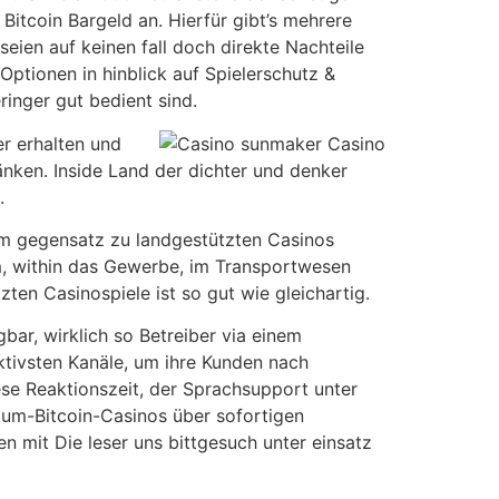
Bitcoin Bargeld an. Hierfür gibt’s mehrere
eien auf keinen fall doch direkte Nachteile
Optionen in hinblick auf Spielerschutz &
inger gut bedient sind.
r erhalten und
ränken. Inside Land der dichter und denker
.
. Im gegensatz zu landgestützten Casinos
m, within das Gewerbe, im Transportwesen
ten Casinospiele ist so gut wie gleichartig.
bar, wirklich so Betreiber via einem
tivsten Kanäle, um ihre Kunden nach
se Reaktionszeit, der Sprachsupport unter
dum-Bitcoin-Casinos über sofortigen
n mit Die leser uns bittgesuch unter einsatz