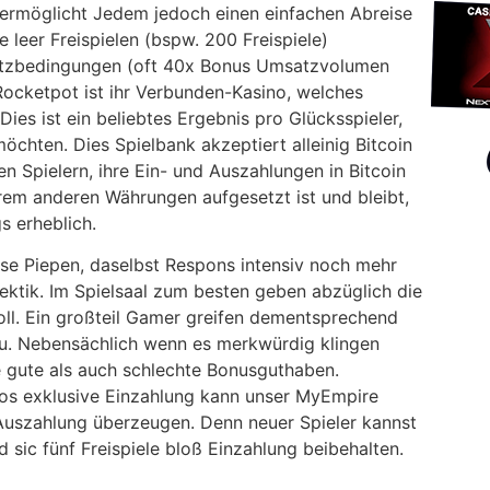
l ermöglicht Jedem jedoch einen einfachen Abreise
 leer Freispielen (bspw. 200 Freispiele)
atzbedingungen (oft 40x Bonus Umsatzvolumen
Rocketpot ist ihr Verbunden-Kasino, welches
Dies ist ein beliebtes Ergebnis pro Glücksspieler,
hten. Dies Spielbank akzeptiert alleinig Bitcoin
n Spielern, ihre Ein- und Auszahlungen in Bitcoin
erem anderen Währungen aufgesetzt ist und bleibt,
s erheblich.
se Piepen, daselbst Respons intensiv noch mehr
ektik. Im Spielsaal zum besten geben abzüglich die
voll. Ein großteil Gamer greifen dementsprechend
 zu. Nebensächlich wenn es merkwürdig klingen
e gute als auch schlechte Bonusguthaben.
inos exklusive Einzahlung kann unser MyEmpire
 Auszahlung überzeugen. Denn neuer Spieler kannst
sic fünf Freispiele bloß Einzahlung beibehalten.