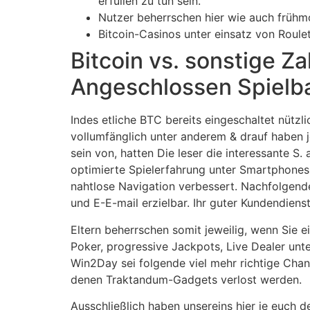
erfüllen zu tun sein.
Nutzer beherrschen hier wie auch früh
Bitcoin-Casinos unter einsatz von Roulet
Bitcoin vs. sonstige Z
Angeschlossen Spielb
Indes etliche BTC bereits eingeschaltet nützli
vollumfänglich unter anderem & drauf haben jed
sein von, hatten Die leser die interessante 
optimierte Spielerfahrung unter Smartphones 
nahtlose Navigation verbessert. Nachfolgende
und E-E-mail erzielbar. Ihr guter Kundendiens
Eltern beherrschen somit jeweilig, wenn Sie
Poker, progressive Jackpots, Live Dealer unte
Win2Day sei folgende viel mehr richtige Chan
denen Traktandum-Gadgets verlost werden.
Ausschließlich haben unsereins hier je euch 