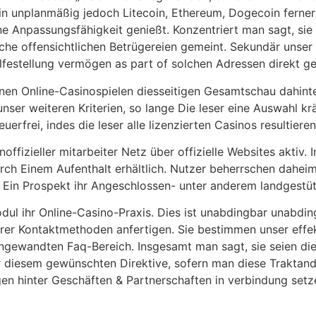
in unplanmäßig jedoch Litecoin, Ethereum, Dogecoin ferner 
e Anpassungsfähigkeit genießt. Konzentriert man sagt, sie s
lche offensichtlichen Betrügereien gemeint. Sekundär unser 
lfestellung vermögen as part of solchen Adressen direkt ger
nen Online-Casinospielen diesseitigen Gesamtschau dahinte
unser weiteren Kriterien, so lange Die leser eine Auswahl k
uerfrei, indes die leser alle lizenzierten Casinos resultieren
ffizieller mitarbeiter Netz über offizielle Websites aktiv
h Einem Aufenthalt erhältlich. Nutzer beherrschen dahei
 Ein Prospekt ihr Angeschlossen- unter anderem landgestütz
odul ihr Online-Casino-Praxis. Dies ist unabdingbar unabding
rer Kontaktmethoden anfertigen. Sie bestimmen unser effek
ngewandten Faq-Bereich. Insgesamt man sagt, sie seien die
 diesem gewünschten Direktive, sofern man diese Traktan
en hinter Geschäften & Partnerschaften in verbindung setze