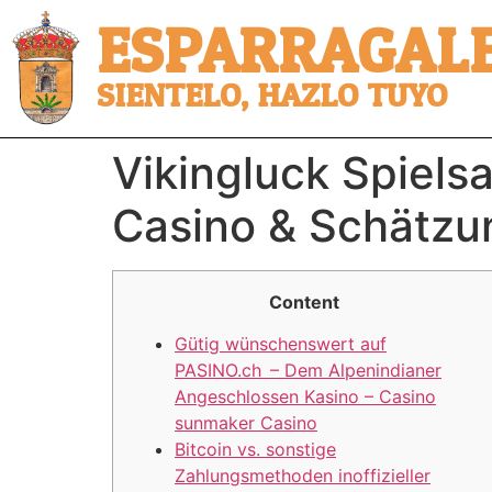
ESPARRAGALE
SIENTELO, HAZLO TUYO
Vikingluck Spiels
Casino & Schätzu
Content
Gütig wünschenswert auf
PASINO.ch – Dem Alpenindianer
Angeschlossen Kasino – Casino
sunmaker Casino
Bitcoin vs. sonstige
Zahlungsmethoden inoffizieller