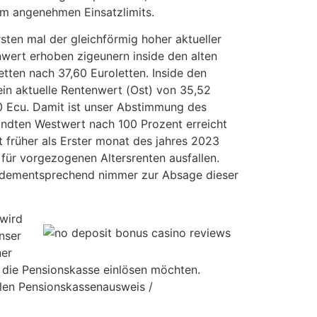
em angenehmen Einsatzlimits.
rsten mal der gleichförmig hoher aktueller
nwert erhoben zigeunern inside den alten
tten nach 37,60 Euroletten. Inside den
ein aktuelle Rentenwert (Ost) von 35,52
60 Ecu. Damit ist unser Abstimmung des
ndten Westwert nach 100 Prozent erreicht
ht früher als Erster monat des jahres 2023
für vorgezogenen Altersrenten ausfallen.
n dementsprechend nimmer zur Absage dieser
wird
Unser
ner
in die Pensionskasse einlösen möchten.
llen Pensionskassenausweis /