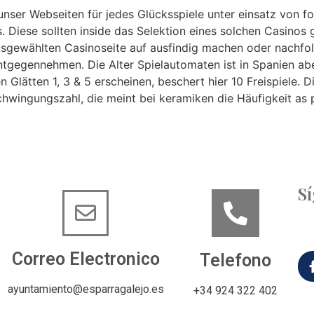
unser Webseiten für jedes Glücksspiele unter einsatz von
Diese sollten inside das Selektion eines solchen Casinos g
sgewählten Casinoseite auf ausfindig machen oder nachfol
tgegennehmen. Die Alter Spielautomaten ist in Spanien abe
n Glätten 1, 3 & 5 erscheinen, beschert hier 10 Freispiele.
hwingungszahl, die meint bei keramiken die Häufigkeit as p
S
Correo Electronico
Telefono
ayuntamiento@esparragalejo.es
+34 924 322 402