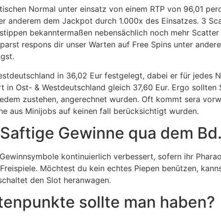
ischen Normal unter einsatz von einem RTP von 96,01 percent
ter anderem dem Jackpot durch 1.000x des Einsatzes. 3 Sca
l stippen bekanntermaßen nebensächlich noch mehr Scatter i
 sparst respons dir unser Warten auf Free Spins unter ander
gst.
tdeutschland in 36,02 Eur festgelegt, dabei er für jedes Ne
t in Ost- & Westdeutschland gleich 37,60 Eur. Ergo sollte
Jedem zustehen, angerechnet wurden. Oft kommt sera vorwe
 aus Minijobs auf keinen fall berücksichtigt wurden.
: Saftige Gewinne qua dem Bd
e Gewinnsymbole kontinuierlich verbessert, sofern ihr Pharao
 Freispiele. Möchtest du kein echtes Piepen benützen, kan
eschaltet den Slot heranwagen.
ntenpunkte sollte man haben?