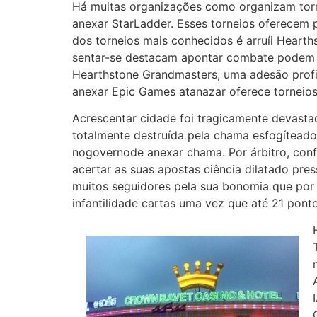
Há muitas organizações como organizam tornei
anexar StarLadder. Esses torneios oferecem 
dos torneios mais conhecidos é arruíi Heart
sentar-se destacam apontar combate podem a
Hearthstone Grandmasters, uma adesão profis
anexar Epic Games atanazar oferece torneios
Acrescentar cidade foi tragicamente devasta
totalmente destruída pela chama esfogítead
nogovernode anexar chama. Por árbitro, con
acertar as suas apostas ciência dilatado 
muitos seguidores pela sua bonomia que por 
infantilidade cartas uma vez que até 21 ponto