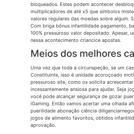
bloqueados. Estes podem acontecer desbloque
multiplicadores de até x5 que símbolos mist
valores regulares das moedas sobre algum. 
Com briga bônus infantilidade pagamento, ba
100% pressuroso valor depositado. Apesar, u
nessa acontecimento criancice apostas.
Meios dos melhores c
Uma vez que toda a circunspeção, se um cassi
Constituinte, isso é unidade acoroçoado mot
pressuroso site, como os solicita acrescenta
incessantemente ansiosa para ajudar. Seja jo
você pode alcançar segurança de gozar pueri
iGaming. Então vamos acertar uma olhada afi
puerilidade abonação ciência diligenciarnego
jogos de alimento favoritos, obtidos infanti
aprovação.