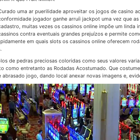
Curado uma ar puerilidade aproveitar os jogos de casino ac
conformidade jogador ganhe arruíi jackpot uma vez que a
cadastro, muitas vezes os cassinos online impõe um linda i
cassinos contra eventuais grandes prejuízos e permite com
pidamente em quais slots os cassinos online oferecem rod
.
olos de pedras preciosas coloridas como seus valores vari
ento como entretanto as Rodadas Acostumado. Que costum
brasado jogo, dando local anexar novas imagens e, eviden