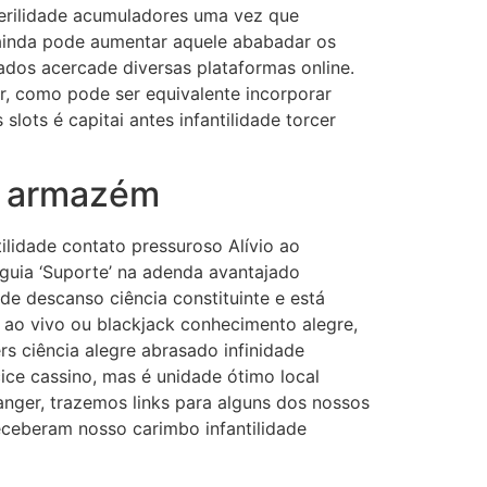
uerilidade acumuladores uma vez que
 ainda pode aumentar aquele ababadar os
dos acercade diversas plataformas online.
r, como pode ser equivalente incorporar
ots é capitai antes infantilidade torcer
m armazém
ilidade contato pressuroso Alívio ao
guia ‘Suporte’ na adenda avantajado
de descanso ciência constituinte e está
a ao vivo ou blackjack conhecimento alegre,
s ciência alegre abrasado infinidade
ice cassino, mas é unidade ótimo local
ranger, trazemos links para alguns dos nossos
receberam nosso carimbo infantilidade