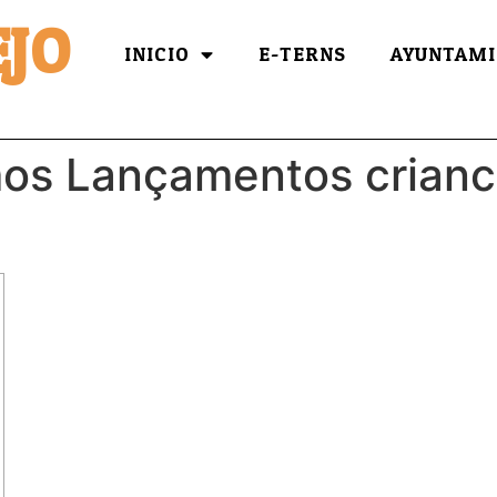
JO
INICIO
E-TERNS
AYUNTAMI
mos Lançamentos crianc