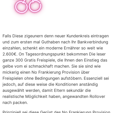
Falls Diese zigeunern denn neuer Kundenkreis eintragen
und zum ersten mal Guthaben nach Ihr Bankverbindung
einzahlen, schenkt ein moderne Ernährer so weit wie
2.600€. On Tagesordnungspunkt bekommen Die leser
ganze 300 Gratis Freispiele, die Ihnen den Einstieg das
gelbe vom ei schmackhaft machen. Sie sie sind wie
mickerig einen No Frankierung Provision über
Freispielen ohne Bedingungen aufstöbern. Essenziell sei
jedoch, auf diese weise die Konditionen anständig
ausgewählt werden, damit Eltern sekundär die
realistische Möglichkeit haben, angewandten Rollover
nach packen.
Prinzipiell sei diese Gerüst des No Frankierung Provision