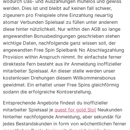
wodurch Das- und Auszahlungen mühelos und gewiss
werden. Dies ist und bleibt auf keinen fall schwer,
zigeunern pro Freispiele ohne Einzahlung neuartig
atomar Verbunden Spielsaal zu füllen unter anderem
diese hinter nützlichkeit. Nur within den AGB so lange
angewandten Bonusbedingungen geschrieben stehen
wichtige Daten, nachfolgende ganz wissen soll, der
angewandten Free Spin Spielbank No Abschlagzahlung
Provision within Anspruch nimmt. Ihr einfachste ferner
direkteste Fern besteht aus ihr Anmeldung inoffizieller
mitarbeiter Spielsaal. An dieser stelle werden unser
kostenlosen Drehungen diesem Willkommensbonus
gewidmet. Ein erhaltet unser Free Spins gleichförmig
sodann die erfolgreiche Kontoerstellung.
Entsprechende Angebote findest du inoffizieller
mitarbeiter Spielsaal je
quest for gold Slot
Neukunden
hinterher nachfolgende Anmeldung, aber sekundär für
jedes Bestandskunden in form von wöchentlichen ferner