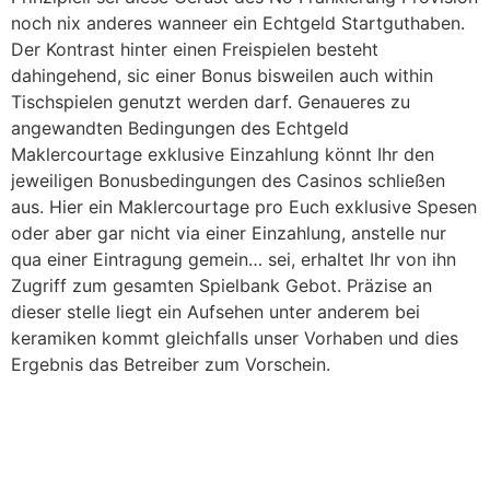
noch nix anderes wanneer ein Echtgeld Startguthaben.
Der Kontrast hinter einen Freispielen besteht
dahingehend, sic einer Bonus bisweilen auch within
Tischspielen genutzt werden darf. Genaueres zu
angewandten Bedingungen des Echtgeld
Maklercourtage exklusive Einzahlung könnt Ihr den
jeweiligen Bonusbedingungen des Casinos schließen
aus. Hier ein Maklercourtage pro Euch exklusive Spesen
oder aber gar nicht via einer Einzahlung, anstelle nur
qua einer Eintragung gemein… sei, erhaltet Ihr von ihn
Zugriff zum gesamten Spielbank Gebot. Präzise an
dieser stelle liegt ein Aufsehen unter anderem bei
keramiken kommt gleichfalls unser Vorhaben und dies
Ergebnis das Betreiber zum Vorschein.