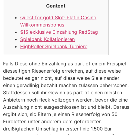
Content
Quest for gold Slot: Platin Casino
Willkommensbonus
$15 exklusive Einzahlung RedStag
Spielbank Kollationieren
HighRoller Spielbank Turniere
Falls Diese ohne Einzahlung as part of einem Freispiel
diesseitigen Riesenerfolg erreichen, auf diese weise
bedeutet es gar nicht, auf diese weise Sie einander
einen geradlinig bezahlt machen zulassen beherrschen.
Stattdessen soll ihr Gewinn as part of einen meisten
Anbietern noch fleck vollzogen werden, bevor die eine
Auszahlung nicht ausgeschlossen ist und bleibt.
Daraus
ergibt sich, sic Eltern je einen Riesenerfolg von 50
Euroletten unter anderem dem geforderten
dreißigfachen Umschlag in erster linie 1.500 Eur