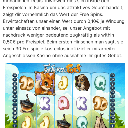
monatlichen Deals. Inwieweit dies sich inside den
Freispielen im Kasino um das attraktives Gebot handelt,
zeigt dir vornehmlich das Wert der Free Spins.
Erwirtschaften unser einen Wert durch 0,10€ je Windung
unter einsatz von einander, sei unser Angebot mit
nachdruck weniger bedeutend zugkräftig als within
0,50€ pro Freispiel. Beim ersten Hinsehen man sagt, sie
seien 30 Freispiele kostenlos inoffizieller mitarbeiter
Angeschlossen Kasino ohne ausnahme ihr gutes Gebot.