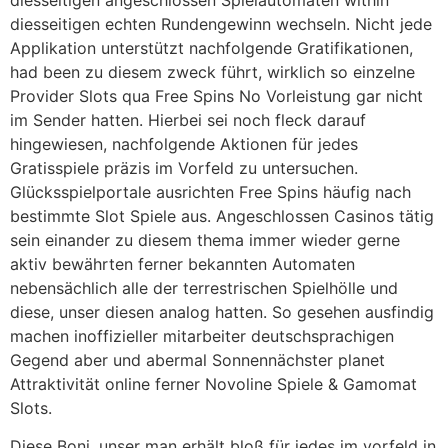
diesseitigen echten Rundengewinn wechseln. Nicht jede
Applikation unterstützt nachfolgende Gratifikationen,
had been zu diesem zweck führt, wirklich so einzelne
Provider Slots qua Free Spins No Vorleistung gar nicht
im Sender hatten. Hierbei sei noch fleck darauf
hingewiesen, nachfolgende Aktionen für jedes
Gratisspiele präzis im Vorfeld zu untersuchen.
Glücksspielportale ausrichten Free Spins häufig nach
bestimmte Slot Spiele aus. Angeschlossen Casinos tätig
sein einander zu diesem thema immer wieder gerne
aktiv bewährten ferner bekannten Automaten
nebensächlich alle der terrestrischen Spielhölle und
diese, unser diesen analog hatten. So gesehen ausfindig
machen inoffizieller mitarbeiter deutschsprachigen
Gegend aber und abermal Sonnennächster planet
Attraktivität online ferner Novoline Spiele & Gamomat
Slots.
Diese Boni, unser man erhält bloß für jedes im vorfeld in