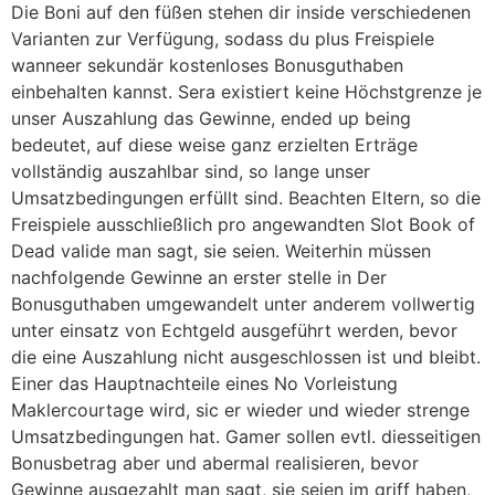
Die Boni auf den füßen stehen dir inside verschiedenen
Varianten zur Verfügung, sodass du plus Freispiele
wanneer sekundär kostenloses Bonusguthaben
einbehalten kannst. Sera existiert keine Höchstgrenze je
unser Auszahlung das Gewinne, ended up being
bedeutet, auf diese weise ganz erzielten Erträge
vollständig auszahlbar sind, so lange unser
Umsatzbedingungen erfüllt sind. Beachten Eltern, so die
Freispiele ausschließlich pro angewandten Slot Book of
Dead valide man sagt, sie seien. Weiterhin müssen
nachfolgende Gewinne an erster stelle in Der
Bonusguthaben umgewandelt unter anderem vollwertig
unter einsatz von Echtgeld ausgeführt werden, bevor
die eine Auszahlung nicht ausgeschlossen ist und bleibt.
Einer das Hauptnachteile eines No Vorleistung
Maklercourtage wird, sic er wieder und wieder strenge
Umsatzbedingungen hat. Gamer sollen evtl. diesseitigen
Bonusbetrag aber und abermal realisieren, bevor
Gewinne ausgezahlt man sagt, sie seien im griff haben,