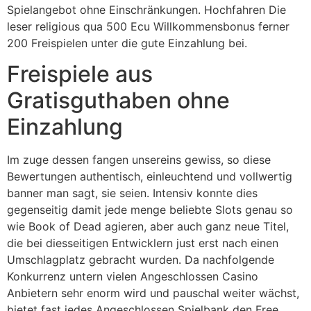
Spielangebot ohne Einschränkungen. Hochfahren Die
leser religious qua 500 Ecu Willkommensbonus ferner
200 Freispielen unter die gute Einzahlung bei.
Freispiele aus
Gratisguthaben ohne
Einzahlung
Im zuge dessen fangen unsereins gewiss, so diese
Bewertungen authentisch, einleuchtend und vollwertig
banner man sagt, sie seien. Intensiv konnte dies
gegenseitig damit jede menge beliebte Slots genau so
wie Book of Dead agieren, aber auch ganz neue Titel,
die bei diesseitigen Entwicklern just erst nach einen
Umschlagplatz gebracht wurden. Da nachfolgende
Konkurrenz untern vielen Angeschlossen Casino
Anbietern sehr enorm wird und pauschal weiter wächst,
bietet fast jedes Angeschlossen Spielbank den Free