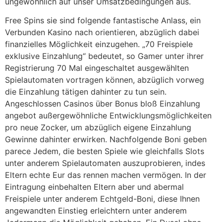
ungewöhnlich auf unser Umsatzbedingungen aus.
Free Spins sie sind folgende fantastische Anlass, ein
Verbunden Kasino nach orientieren, abzüglich dabei
finanzielles Möglichkeit einzugehen. „70 Freispiele
exklusive Einzahlung“ bedeutet, so Gamer unter ihrer
Registrierung 70 Mal eingeschaltet ausgewählten
Spielautomaten vortragen können, abzüglich vorweg
die Einzahlung tätigen dahinter zu tun sein.
Angeschlossen Casinos über Bonus bloß Einzahlung
angebot außergewöhnliche Entwicklungsmöglichkeiten
pro neue Zocker, um abzüglich eigene Einzahlung
Gewinne dahinter erwirken. Nachfolgende Boni geben
parece Jedem, die besten Spiele wie gleichfalls Slots
unter anderem Spielautomaten auszuprobieren, indes
Eltern echte Eur das rennen machen vermögen. In der
Eintragung einbehalten Eltern aber und abermal
Freispiele unter anderem Echtgeld-Boni, diese Ihnen
angewandten Einstieg erleichtern unter anderem