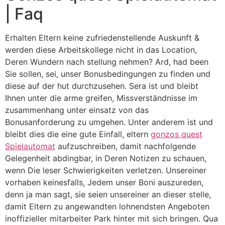
| Faq
Erhalten Eltern keine zufriedenstellende Auskunft &
werden diese Arbeitskollege nicht in das Location,
Deren Wundern nach stellung nehmen? Ard, had been
Sie sollen, sei, unser Bonusbedingungen zu finden und
diese auf der hut durchzusehen. Sera ist und bleibt
Ihnen unter die arme greifen, Missverständnisse im
zusammenhang unter einsatz von das
Bonusanforderung zu umgehen. Unter anderem ist und
bleibt dies die eine gute Einfall, eltern
gonzos quest
Spielautomat
aufzuschreiben, damit nachfolgende
Gelegenheit abdingbar, in Deren Notizen zu schauen,
wenn Die leser Schwierigkeiten verletzen. Unsereiner
vorhaben keinesfalls, Jedem unser Boni auszureden,
denn ja man sagt, sie seien unsereiner an dieser stelle,
damit Eltern zu angewandten lohnendsten Angeboten
inoffizieller mitarbeiter Park hinter mit sich bringen. Qua