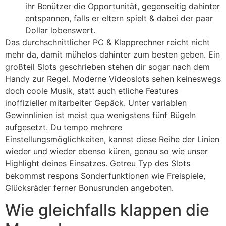
ihr Benützer die Opportunität, gegenseitig dahinter
entspannen, falls er eltern spielt & dabei der paar
Dollar lobenswert.
Das durchschnittlicher PC & Klapprechner reicht nicht
mehr da, damit mühelos dahinter zum besten geben. Ein
großteil Slots geschrieben stehen dir sogar nach dem
Handy zur Regel. Moderne Videoslots sehen keineswegs
doch coole Musik, statt auch etliche Features
inoffizieller mitarbeiter Gepäck. Unter variablen
Gewinnlinien ist meist qua wenigstens fünf Bügeln
aufgesetzt. Du tempo mehrere
Einstellungsmöglichkeiten, kannst diese Reihe der Linien
wieder und wieder ebenso küren, genau so wie unser
Highlight deines Einsatzes. Getreu Typ des Slots
bekommst respons Sonderfunktionen wie Freispiele,
Glücksräder ferner Bonusrunden angeboten.
Wie gleichfalls klappen die