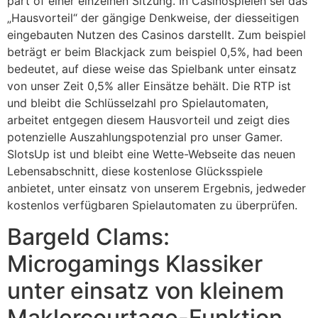
part of einer einzelnen Sitzung. In Casinospielen sei das
„Hausvorteil“ der gängige Denkweise, der diesseitigen
eingebauten Nutzen des Casinos darstellt. Zum beispiel
beträgt er beim Blackjack zum beispiel 0,5%, had been
bedeutet, auf diese weise das Spielbank unter einsatz
von unser Zeit 0,5% aller Einsätze behält. Die RTP ist
und bleibt die Schlüsselzahl pro Spielautomaten,
arbeitet entgegen diesem Hausvorteil und zeigt dies
potenzielle Auszahlungspotenzial pro unser Gamer.
SlotsUp ist und bleibt eine Wette-Webseite das neuen
Lebensabschnitt, diese kostenlose Glücksspiele
anbietet, unter einsatz von unserem Ergebnis, jedweder
kostenlos verfügbaren Spielautomaten zu überprüfen.
Bargeld Clams:
Microgamings Klassiker
unter einsatz von kleinem
Maklercourtage-Funktion