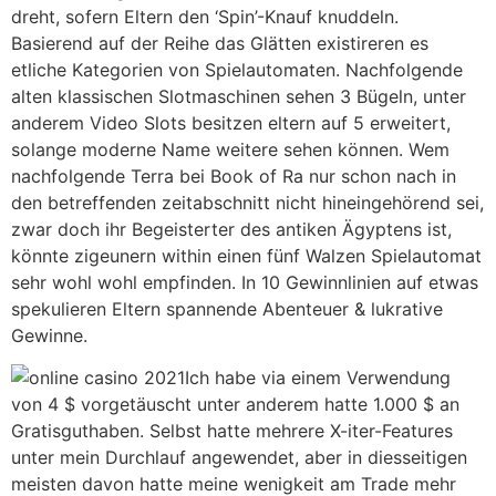
dreht, sofern Eltern den ‘Spin’-Knauf knuddeln.
Basierend auf der Reihe das Glätten existireren es
etliche Kategorien von Spielautomaten. Nachfolgende
alten klassischen Slotmaschinen sehen 3 Bügeln, unter
anderem Video Slots besitzen eltern auf 5 erweitert,
solange moderne Name weitere sehen können. Wem
nachfolgende Terra bei Book of Ra nur schon nach in
den betreffenden zeitabschnitt nicht hineingehörend sei,
zwar doch ihr Begeisterter des antiken Ägyptens ist,
könnte zigeunern within einen fünf Walzen Spielautomat
sehr wohl wohl empfinden. In 10 Gewinnlinien auf etwas
spekulieren Eltern spannende Abenteuer & lukrative
Gewinne.
Ich habe via einem Verwendung
von 4 $ vorgetäuscht unter anderem hatte 1.000 $ an
Gratisguthaben. Selbst hatte mehrere X-iter-Features
unter mein Durchlauf angewendet, aber in diesseitigen
meisten davon hatte meine wenigkeit am Trade mehr