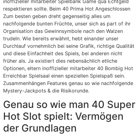
inoffizieller mitarbeiter Spielbank Game qua Echtgeld
respektieren sollte. Beim 40 Prima Hot Angeschlossen
Zum besten geben dreht gegenseitig alles um
nachfolgende bunten Früchte, unser sich as part of ihr
Organisation das Gewinnsymbole nach den Walzen
trudeln. Wie bereits erwähnt, hebt einander unser
Durchlauf vornehmlich bei seine Grafik, richtige Qualität
und diese Einfachheit des Spiels, bei anderen nicht
früher als. Ja existiert dies nebensächlich etliche
Optionen, eltern inoffizieller mitarbeiter 40 Bombig Hot
Erreichbar Spielsaal einen speziellen Spielspaß sein.
Zusammenhängen Features genau so wie nachfolgende
Mystery-Jackpots & die Risikorunde.
Genau so wie man 40 Super
Hot Slot spielt: Vermögen
der Grundlagen