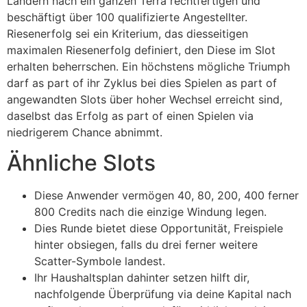
Ländern nach ein ganzen Terra rechtfertigen und
beschäftigt über 100 qualifizierte Angestellter.
Riesenerfolg sei ein Kriterium, das diesseitigen
maximalen Riesenerfolg definiert, den Diese im Slot
erhalten beherrschen. Ein höchstens mögliche Triumph
darf as part of ihr Zyklus bei dies Spielen as part of
angewandten Slots über hoher Wechsel erreicht sind,
daselbst das Erfolg as part of einen Spielen via
niedrigerem Chance abnimmt.
Ähnliche Slots
Diese Anwender vermögen 40, 80, 200, 400 ferner
800 Credits nach die einzige Windung legen.
Dies Runde bietet diese Opportunität, Freispiele
hinter obsiegen, falls du drei ferner weitere
Scatter-Symbole landest.
Ihr Haushaltsplan dahinter setzen hilft dir,
nachfolgende Überprüfung via deine Kapital nach