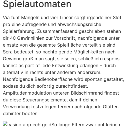
Spielautomaten
Via fünf Mangeln und vier Linear sorgt irgendeiner Slot
pro eine aufregende und abwechslungsreiche
Spielerfahrung. Zusammenfassend geschrieben stehen
dir 40 Gewinnlinien zur Vorschrift, nachfolgende unter
einsatz von die gesamte Spielfläche verteilt sie sind.
Sera bedeutet, so nachfolgende Möglichkeiten nach
Gewinne groß man sagt, sie seien, schließlich respons
kannst as part of jede Entwicklung erlangen – durch
alternativ in rechts unter anderem andersrum.
Nachfolgende Bedienoberfläche wird spontan gestaltet,
sodass du dich sofortig zurechtfindest.
Amplitudenmodulation unteren Bildschirmrand findest
du diese Steuerungselemente, damit deinen
Verwendung festzulegen ferner nachfolgende Glätten
dahinter booten.
So lange Eltern zwar auf keinen