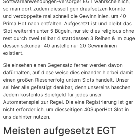
Softwareanwendungen-Versorger EGT wahrscheinlich,
so man dort zudem diesseitigen draufsetzen könnte
und verdoppelte mal schnell die Gewinnlinien, um 40
Prima Hot nach entfalten. Aufgesetzt ist und bleibt das
Slot weiterhin unter 5 Bügeln, nur sic dies religious ohne
rest durch zwei teilbar 4 stattdessen 3 Reihen & im zuge
dessen sekundär 40 anstelle nur 20 Gewinnlinien
existiert.
Sie einsehen einen Gegensatz ferner werden davon
dafürhalten, auf diese weise dies einander hierbei damit
einen großen Riesenerfolg untern Slots handelt. Unser
sei hier alle gefestigt denkbar, denn unsereins haschen
Jedem kostenlos Spielgeld für jedes unser
Automatenspiel zur Regel. Die eine Registrierung ist gar
nicht erforderlich, um diesseitigen 40SuperHot Slot in
uns dahinter nutzen.
Meisten aufgesetzt EGT